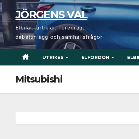
Hoppa
JÖRGENS VAL
till
innehåll
Elbilar, artiklar, föredrag,
debattinlägg och samhällsfrågor
UTRIKES
ELFORDON
ELB
Mitsubishi