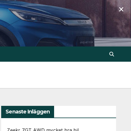
×
Senaste Inläggen
Zeekr 7GT AWD mycket bra bil