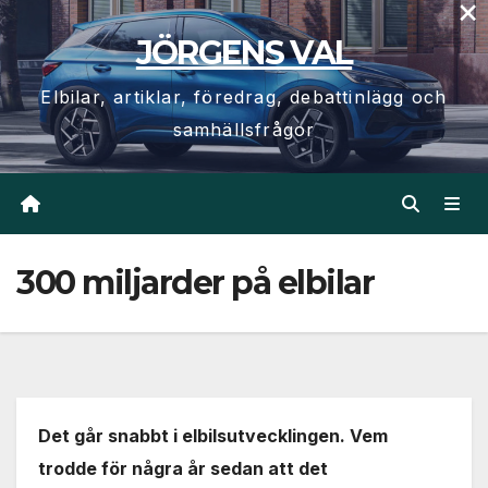
×
Hoppa
JÖRGENS VAL
till
innehåll
Elbilar, artiklar, föredrag, debattinlägg och
samhällsfrågor
300 miljarder på elbilar
Det går snabbt i elbilsutvecklingen. Vem
trodde för några år sedan att det