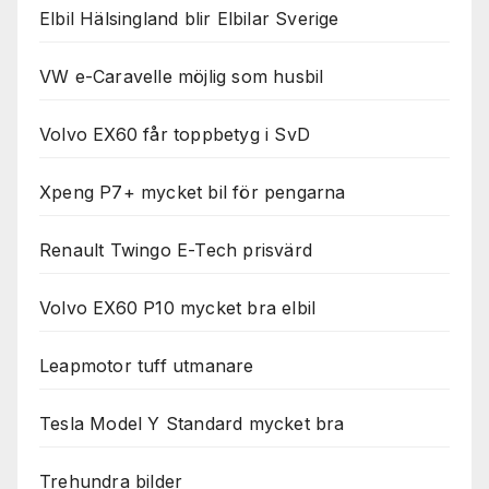
Nödvändiga
Elbil Hälsingland blir Elbilar Sverige
Dessa kakor
går inte att
välja bort. De
VW e-Caravelle möjlig som husbil
behövs för
att hemsidan
Volvo EX60 får toppbetyg i SvD
över huvud
taget ska
fungera.
Xpeng P7+ mycket bil för pengarna
Renault Twingo E-Tech prisvärd
Statistik
För att vi ska
kunna
Volvo EX60 P10 mycket bra elbil
förbättra
hemsidans
Leapmotor tuff utmanare
funktionalitet
och
uppbyggnad,
Tesla Model Y Standard mycket bra
baserat på
hur
hemsidan
Trehundra bilder