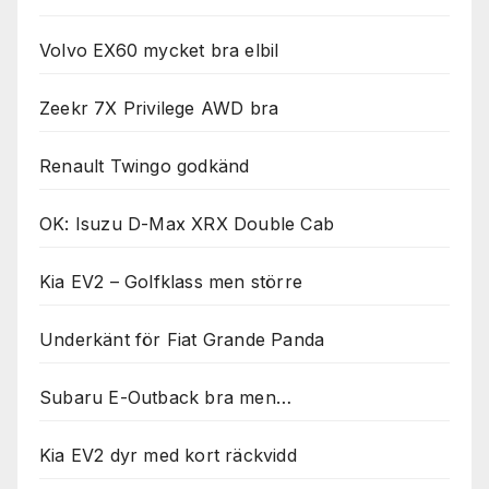
används.
Volvo EX60 mycket bra elbil
Marknadsföring
Zeekr 7X Privilege AWD bra
Genom att dela
med dig av dina
intressen och ditt
Renault Twingo godkänd
beteende när du
surfar ökar du
chansen att få se
OK: Isuzu D-Max XRX Double Cab
personligt
anpassat innehåll
Kia EV2 – Golfklass men större
och erbjudanden.
Underkänt för Fiat Grande Panda
Subaru E-Outback bra men…
Kia EV2 dyr med kort räckvidd