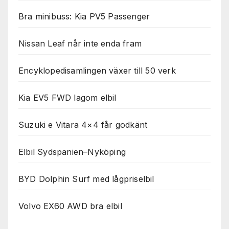
Bra minibuss: Kia PV5 Passenger
Nissan Leaf når inte enda fram
Encyklopedisamlingen växer till 50 verk
Kia EV5 FWD lagom elbil
Suzuki e Vitara 4×4 får godkänt
Elbil Sydspanien–Nyköping
BYD Dolphin Surf med lågpriselbil
Volvo EX60 AWD bra elbil