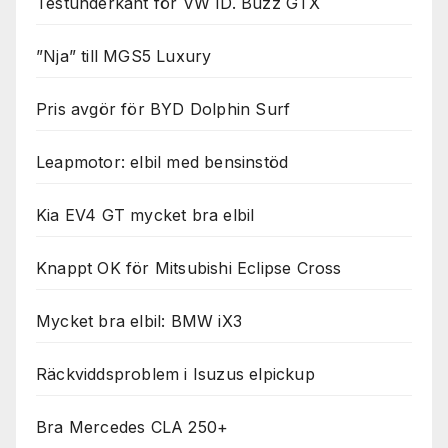
Testunderkänt för VW ID. Buzz GTX
”Nja” till MGS5 Luxury
Pris avgör för BYD Dolphin Surf
Leapmotor: elbil med bensinstöd
Kia EV4 GT mycket bra elbil
Knappt OK för Mitsubishi Eclipse Cross
Mycket bra elbil: BMW iX3
Räckviddsproblem i Isuzus elpickup
Bra Mercedes CLA 250+