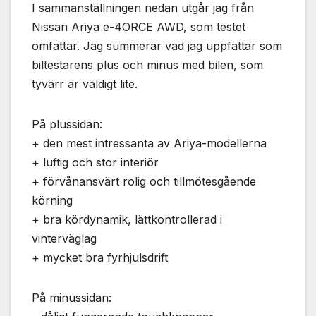
Nödvändiga
I sammanställningen nedan utgår jag från
Dessa kakor
Nissan Ariya e-4ORCE AWD, som testet
går inte att
omfattar. Jag summerar vad jag uppfattar som
välja bort. De
behövs för
biltestarens plus och minus med bilen, som
att hemsidan
tyvärr är väldigt lite.
över huvud
taget ska
fungera.
På plussidan:
+ den mest intressanta av Ariya-modellerna
+ luftig och stor interiör
Statistik
+ förvånansvärt rolig och tillmötesgående
För att vi ska
kunna
körning
förbättra
+ bra kördynamik, lättkontrollerad i
hemsidans
funktionalitet
vinterväglag
och
+ mycket bra fyrhjulsdrift
uppbyggnad,
baserat på
hur
På minussidan:
hemsidan