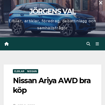
×
Hoppa
JÖRGENS VAL
till
innehåll
Elbilar, artiklar, föredrag, debattinlägg och
samhällsfrågor
ELBILAR
NISSAN
Nissan Ariya AWD bra
köp