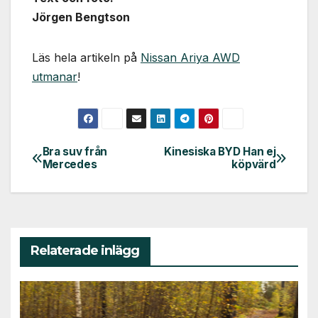
Jörgen Bengtson
Läs hela artikeln på
Nissan Ariya AWD
utmanar
!
Bra suv från
Kinesiska BYD Han ej
Inläggsnavigering
Mercedes
köpvärd
Relaterade inlägg