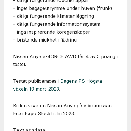
– dåligt fungerande touchknappar
används.
– inget bagageutrymme under huven (frunk)
– dåligt fungerande klimatanläggning
Marknadsföring
– dåligt fungerande informationssystem
Genom att dela
– inga inspirerande köregenskaper
med dig av dina
– bristande mjukhet i fjädring
intressen och ditt
beteende när du
surfar ökar du
Nissan Ariya e-4ORCE AWD får 4 av 5 poäng i
chansen att få se
personligt
testet.
anpassat innehåll
och erbjudanden.
Testet publicerades i
Dagens PS Högsta
växeln 19 mars 2023
.
Bilden visar en Nissan Ariya på elbilsmässan
Ecar Expo Stockholm 2023.
Text och foto: