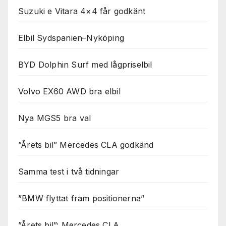
Suzuki e Vitara 4×4 får godkänt
Elbil Sydspanien–Nyköping
BYD Dolphin Surf med lågpriselbil
Volvo EX60 AWD bra elbil
Nya MGS5 bra val
”Årets bil” Mercedes CLA godkänd
Samma test i två tidningar
”BMW flyttat fram positionerna”
”Årets bil”: Mercedes CLA