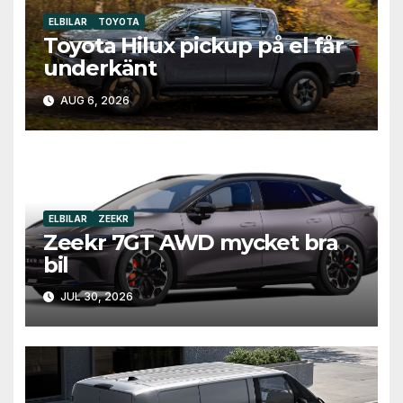
ELBILAR
TOYOTA
Toyota Hilux pickup på el får
underkänt
AUG 6, 2026
ELBILAR
ZEEKR
Zeekr 7GT AWD mycket bra
bil
JUL 30, 2026