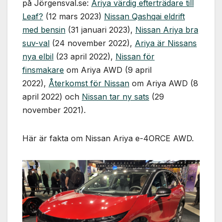
på Jörgensval.se:
Ariya värdig efterträdare till
Leaf?
(12 mars 2023)
Nissan Qashqai eldrift
med bensin
(31 januari 2023),
Nissan Ariya bra
suv-val
(24 november 2022),
Ariya är Nissans
nya elbil
(23 april 2022),
Nissan för
finsmakare
om Ariya AWD (9 april
2022),
Återkomst för Nissan
om Ariya AWD (8
april 2022) och
Nissan tar ny sats
(29
november 2021).
Här är fakta om Nissan Ariya e-4ORCE AWD.