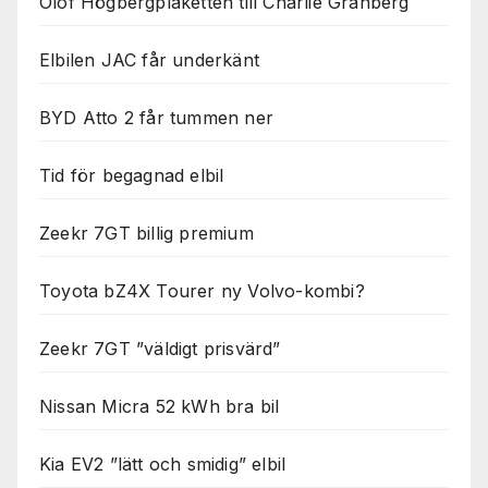
Olof Högbergplaketten till Charlie Granberg
Elbilen JAC får underkänt
BYD Atto 2 får tummen ner
Tid för begagnad elbil
Zeekr 7GT billig premium
Toyota bZ4X Tourer ny Volvo-kombi?
Zeekr 7GT ”väldigt prisvärd”
Nissan Micra 52 kWh bra bil
Kia EV2 ”lätt och smidig” elbil