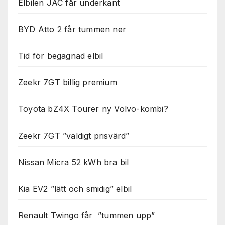
Elbilen JAC får underkänt
Nödvändiga
Dessa kakor
går inte att
BYD Atto 2 får tummen ner
välja bort. De
behövs för
att hemsidan
Tid för begagnad elbil
över huvud
taget ska
Zeekr 7GT billig premium
fungera.
Toyota bZ4X Tourer ny Volvo-kombi?
Statistik
För att vi ska
Zeekr 7GT ”väldigt prisvärd”
kunna
förbättra
hemsidans
Nissan Micra 52 kWh bra bil
funktionalitet
och
Kia EV2 ”lätt och smidig” elbil
uppbyggnad,
baserat på
hur
Renault Twingo får ”tummen upp”
hemsidan