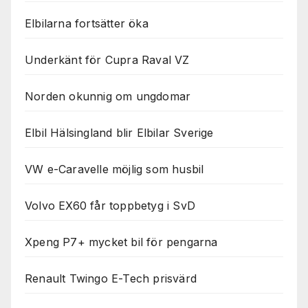
används.
Elbilarna fortsätter öka
Marknadsföring
Underkänt för Cupra Raval VZ
Genom att dela
med dig av dina
intressen och ditt
Norden okunnig om ungdomar
beteende när du
surfar ökar du
Elbil Hälsingland blir Elbilar Sverige
chansen att få se
personligt
anpassat innehåll
VW e-Caravelle möjlig som husbil
och erbjudanden.
Volvo EX60 får toppbetyg i SvD
Xpeng P7+ mycket bil för pengarna
Renault Twingo E-Tech prisvärd