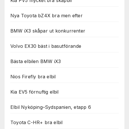
Kia PV5 mycket bra skåpbil
Nya Toyota bZ4X bra men efter
BMW iX3 skåpar ut konkurrenter
Volvo EX30 bäst i basutförande
Bästa elbilen BMW iX3
Nios Firefly bra elbil
Kia EV5 förnuftig elbil
Elbil Nyköping–Sydspanien, etapp 6
Toyota C-HR+ bra elbil