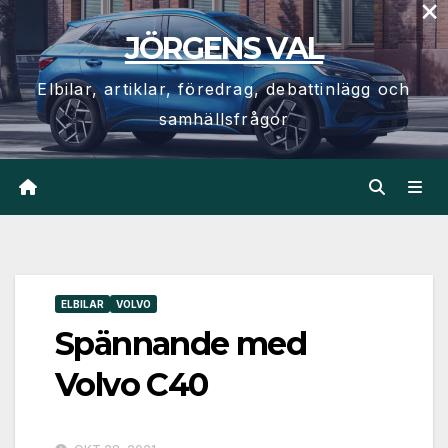
×
Hoppa
JÖRGENS VAL
till
innehåll
Elbilar, artiklar, föredrag, debattinlägg och
samhällsfrågor
ELBILAR
VOLVO
Spännande med
Volvo C40