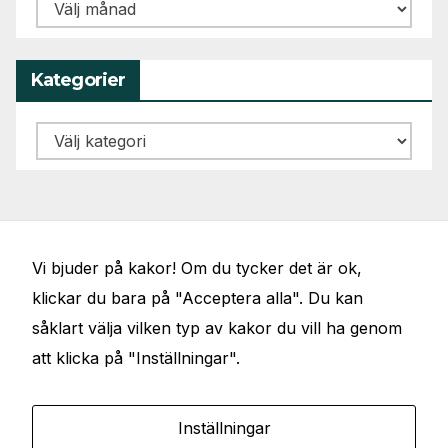
Arkiv
Kategorier
Kategorier
Vi bjuder på kakor! Om du tycker det är ok,
klickar du bara på "Acceptera alla". Du kan
såklart välja vilken typ av kakor du vill ha genom
att klicka på "Inställningar".
JÖRGENS VAL
Elbilar, artiklar, föredrag, debattinlägg och
Inställningar
samhällsfrågor