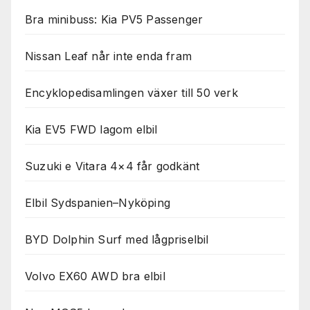
Bra minibuss: Kia PV5 Passenger
Nissan Leaf når inte enda fram
Encyklopedisamlingen växer till 50 verk
Kia EV5 FWD lagom elbil
Suzuki e Vitara 4×4 får godkänt
Elbil Sydspanien–Nyköping
BYD Dolphin Surf med lågpriselbil
Volvo EX60 AWD bra elbil