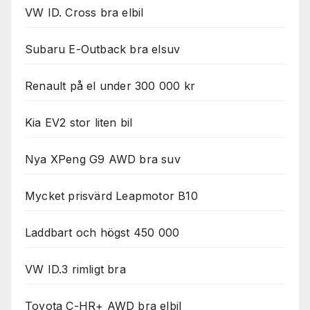
Nödvändiga
VW ID. Cross bra elbil
Dessa kakor
går inte att
välja bort. De
Subaru E-Outback bra elsuv
behövs för
att hemsidan
Renault på el under 300 000 kr
över huvud
taget ska
fungera.
Kia EV2 stor liten bil
Nya XPeng G9 AWD bra suv
Statistik
För att vi ska
kunna
Mycket prisvärd Leapmotor B10
förbättra
hemsidans
Laddbart och högst 450 000
funktionalitet
och
uppbyggnad,
VW ID.3 rimligt bra
baserat på
hur
hemsidan
Toyota C-HR+ AWD bra elbil