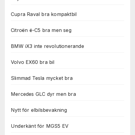
används.
Cupra Raval bra kompaktbil
Marknadsföring
Genom att dela
Citroën ë-C5 bra men seg
med dig av dina
intressen och ditt
BMW iX3 inte revolutionerande
beteende när du
surfar ökar du
chansen att få se
Volvo EX60 bra bil
personligt
anpassat innehåll
och erbjudanden.
Slimmad Tesla mycket bra
Mercedes GLC dyr men bra
Nytt för elbilsbevakning
Underkänt för MGS5 EV