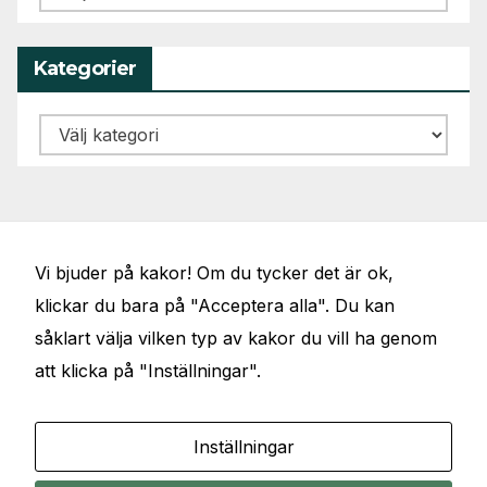
Kategorier
Kategorier
Vi bjuder på kakor! Om du tycker det är ok,
klickar du bara på "Acceptera alla". Du kan
såklart välja vilken typ av kakor du vill ha genom
att klicka på "Inställningar".
JÖRGENS VAL
Elbilar, artiklar, föredrag, debattinlägg och
Inställningar
samhällsfrågor