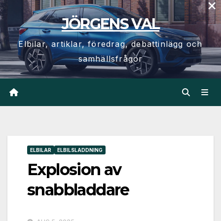
×
Hoppa
JÖRGENS VAL
till
innehåll
Elbilar, artiklar, föredrag, debattinlägg och
samhällsfrågor
ELBILAR
ELBILSLADDNING
Explosion av
snabbladdare