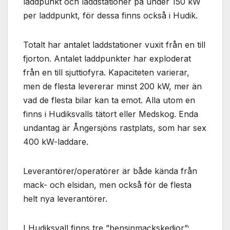
laddpunkt och laddstationer på under 150 kW
per laddpunkt, för dessa finns också i Hudik.
Totalt har antalet laddstationer vuxit från en till
fjorton. Antalet laddpunkter har exploderat
från en till sjuttiofyra. Kapaciteten varierar,
men de flesta levererar minst 200 kW, mer än
vad de flesta bilar kan ta emot. Alla utom en
finns i Hudiksvalls tätort eller Medskog. Enda
undantag är Ångersjöns rastplats, som har sex
400 kW-laddare.
Leverantörer/operatörer är både kända från
mack- och elsidan, men också för de flesta
helt nya leverantörer.
I Hudiksvall finns tre ”bensinmackskedjor”: