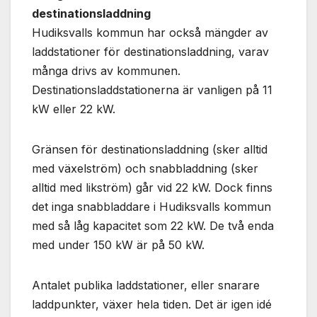
Nödvändiga
destinationsladdning
Dessa kakor
Hudiksvalls kommun har också mängder av
går inte att
välja bort. De
laddstationer för destinationsladdning, varav
behövs för
många drivs av kommunen.
att hemsidan
Destinationsladdstationerna är vanligen på 11
över huvud
taget ska
kW eller 22 kW.
fungera.
Gränsen för destinationsladdning (sker alltid
Statistik
med växelström) och snabbladdning (sker
För att vi ska
alltid med likström) går vid 22 kW. Dock finns
kunna
det inga snabbladdare i Hudiksvalls kommun
förbättra
hemsidans
med så låg kapacitet som 22 kW. De två enda
funktionalitet
med under 150 kW är på 50 kW.
och
uppbyggnad,
baserat på
Antalet publika laddstationer, eller snarare
hur
laddpunkter, växer hela tiden. Det är igen idé
hemsidan