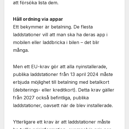
att försöka lista dem.
används.
Håll ordning via appar
Marknadsföring
Ett bekymmer är betalning. De flesta
Genom att dela
med dig av dina
laddstationer vill att man ska ha deras app i
intressen och ditt
mobilen eller laddbricka i bilen – det blir
beteende när du
många.
surfar ökar du
chansen att få se
personligt
Men ett EU-krav gör att alla nyinstallerade,
anpassat innehåll
publika laddstationer från 13 april 2024 måste
och erbjudanden.
erbjuda möjlighet till betalning med betalkort
(debiterings- eller kreditkort). Detta krav gäller
från 2027 också befintliga, publika
laddstationer, oavsett när de blev installerade.
Ytterligare ett krav är att laddstationer måste