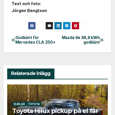
Text och foto:
Jörgen Bengtson
Godkänt för
Mazda 6e 68,8 kWh
Inläggsnavigering
Mercedes CLA 250+
godkänt
Relaterade inlägg
ELBILAR
TOYOTA
Toyota Hilux pickup på el får