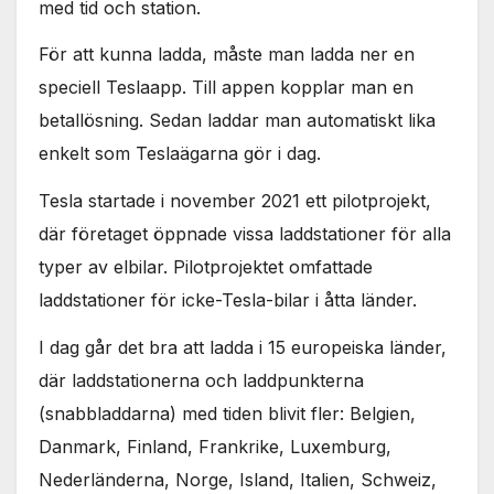
med tid och station.
används.
För att kunna ladda, måste man ladda ner en
Marknadsföring
speciell Teslaapp. Till appen kopplar man en
Genom att dela
betallösning. Sedan laddar man automatiskt lika
med dig av dina
intressen och ditt
enkelt som Teslaägarna gör i dag.
beteende när du
surfar ökar du
Tesla startade i november 2021 ett pilotprojekt,
chansen att få se
där företaget öppnade vissa laddstationer för alla
personligt
anpassat innehåll
typer av elbilar. Pilotprojektet omfattade
och erbjudanden.
laddstationer för icke-Tesla-bilar i åtta länder.
I dag går det bra att ladda i 15 europeiska länder,
där laddstationerna och laddpunkterna
(snabbladdarna) med tiden blivit fler: Belgien,
Danmark, Finland, Frankrike, Luxemburg,
Nederländerna, Norge, Island, Italien, Schweiz,