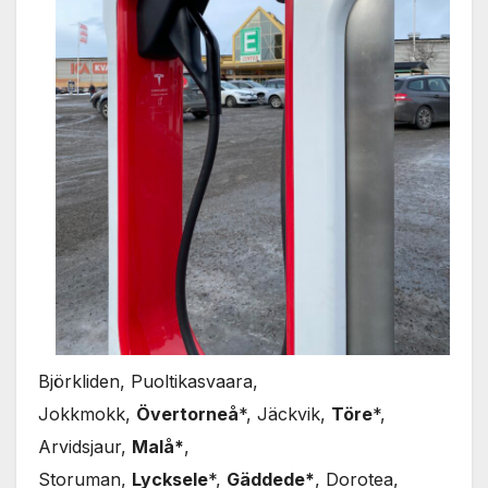
Björkliden, Puoltikasvaara,
Jokkmokk,
Övertorneå
*, Jäckvik,
Töre
*,
Arvidsjaur,
Malå*
,
Storuman,
Lycksele
*,
Gäddede*
, Dorotea,