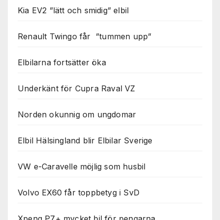
Kia EV2 ”lätt och smidig” elbil
Renault Twingo får ”tummen upp”
Elbilarna fortsätter öka
Underkänt för Cupra Raval VZ
Norden okunnig om ungdomar
Elbil Hälsingland blir Elbilar Sverige
VW e-Caravelle möjlig som husbil
Volvo EX60 får toppbetyg i SvD
Xpeng P7+ mycket bil för pengarna