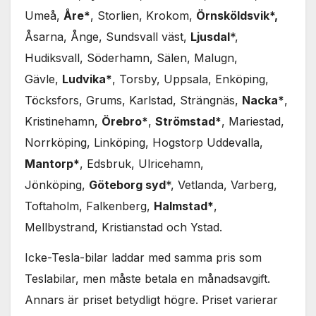
Nödvändiga
Umeå,
Åre*
, Storlien, Krokom,
Örnsköldsvik*,
Dessa kakor
går inte att
Åsarna, Ånge, Sundsvall väst,
Ljusdal
*,
välja bort. De
Hudiksvall, Söderhamn, Sälen, Malugn,
behövs för
att hemsidan
Gävle,
Ludvika*
, Torsby, Uppsala, Enköping,
över huvud
Töcksfors, Grums, Karlstad, Strängnäs,
Nacka*
,
taget ska
fungera.
Kristinehamn,
Örebro*
,
Strömstad*
, Mariestad,
Norrköping, Linköping, Hogstorp Uddevalla,
Mantorp*
, Edsbruk, Ulricehamn,
Statistik
För att vi ska
Jönköping,
Göteborg syd
*, Vetlanda, Varberg,
kunna
Toftaholm, Falkenberg,
Halmstad*
,
förbättra
hemsidans
Mellbystrand, Kristianstad och Ystad.
funktionalitet
och
Icke-Tesla-bilar laddar med samma pris som
uppbyggnad,
Teslabilar, men måste betala en månadsavgift.
baserat på
hur
Annars är priset betydligt högre. Priset varierar
hemsidan