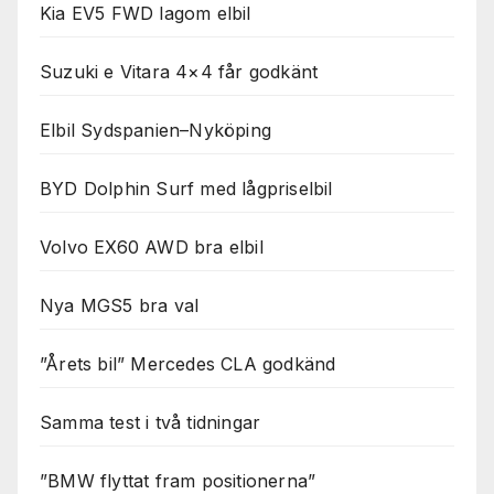
Kia EV5 FWD lagom elbil
Suzuki e Vitara 4×4 får godkänt
Elbil Sydspanien–Nyköping
BYD Dolphin Surf med lågpriselbil
Volvo EX60 AWD bra elbil
Nya MGS5 bra val
”Årets bil” Mercedes CLA godkänd
Samma test i två tidningar
”BMW flyttat fram positionerna”