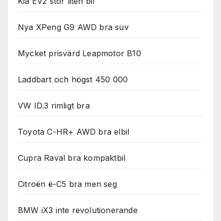
Kia EV2 stor liten bil
Nya XPeng G9 AWD bra suv
Mycket prisvärd Leapmotor B10
Laddbart och högst 450 000
VW ID.3 rimligt bra
Toyota C-HR+ AWD bra elbil
Cupra Raval bra kompaktbil
Citroën ë-C5 bra men seg
BMW iX3 inte revolutionerande