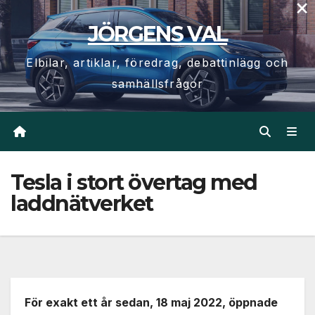
×
Hoppa
JÖRGENS VAL
till
innehåll
Elbilar, artiklar, föredrag, debattinlägg och
samhällsfrågor
Tesla i stort övertag med
laddnätverket
För exakt ett år sedan, 18 maj 2022, öppnade