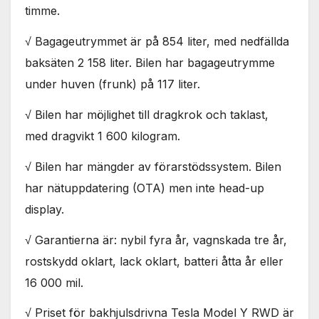
Nödvändiga
timme.
Dessa kakor
går inte att
√ Bagageutrymmet är på 854 liter, med nedfällda
välja bort. De
baksäten 2 158 liter. Bilen har bagageutrymme
behövs för
att hemsidan
under huven (frunk) på 117 liter.
över huvud
taget ska
√ Bilen har möjlighet till dragkrok och taklast,
fungera.
med dragvikt 1 600 kilogram.
√ Bilen har mängder av förarstödssystem. Bilen
Statistik
För att vi ska
har nätuppdatering (OTA) men inte head-up
kunna
display.
förbättra
hemsidans
√ Garantierna är: nybil fyra år, vagnskada tre år,
funktionalitet
och
rostskydd oklart, lack oklart, batteri åtta år eller
uppbyggnad,
16 000 mil.
baserat på
hur
hemsidan
√ Priset för bakhjulsdrivna Tesla Model Y RWD är