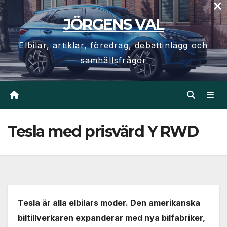
×
Hoppa
JÖRGENS VAL
till
innehåll
Elbilar, artiklar, föredrag, debattinlägg och
samhällsfrågor
Tesla med prisvärd Y RWD
Tesla är alla elbilars moder. Den amerikanska
biltillverkaren expanderar med nya bilfabriker,