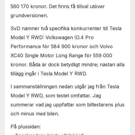
används.
560 170 kronor. Det finns få tillval utöver
grundversionen.
Marknadsföring
SvD nämner två specifika konkurrenter till Tesla
Genom att dela
med dig av dina
Model Y RWD: Volkswagen ID.4 Pro
intressen och ditt
Performance för 584 900 kronor och Volvo
beteende när du
surfar ökar du
XC40 Single Motor Long Range för 559 000
chansen att få se
kronor. Båda är dock betydligt mindre; nästan alla
personligt
anpassat innehåll
tillägg ingår i Tesla Model Y RWD.
och erbjudanden.
I sammanställningen nedan utgår jag från Tesla
Model Y RWD, som testet omfattar. Jag
summerar vad jag uppfattar som biltestarens plus
och minus med bilen.
På plussidan: