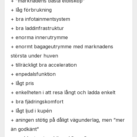
+ ”marknadens bästa elbilsköp”
+ låg förbrukning
+ bra infotainmentsystem
+ bra laddinfrastruktur
+ enorma innerutrymme
+ enormt bagageutrymme med marknadens
största under huven
+ tillräckligt bra acceleration
+ enpedalsfunktion
+ lågt pris
+ enkelheten i att resa långt och ladda enkelt
+ bra fjädringskomfort
+ lågt ljud i kupén
+ aningen stötig på dåligt vägunderlag, men ”mer
än godkänt”