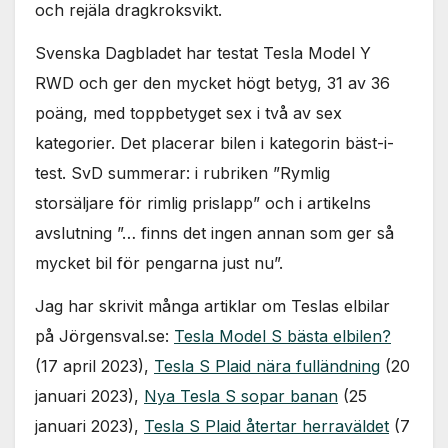
och rejäla dragkroksvikt.
Svenska Dagbladet har testat Tesla Model Y
RWD och ger den mycket högt betyg, 31 av 36
poäng, med toppbetyget sex i två av sex
kategorier. Det placerar bilen i kategorin bäst-i-
test. SvD summerar: i rubriken ”Rymlig
storsäljare för rimlig prislapp” och i artikelns
avslutning ”… finns det ingen annan som ger så
mycket bil för pengarna just nu”.
Jag har skrivit många artiklar om Teslas elbilar
på Jörgensval.se:
Tesla Model S bästa elbilen?
(17 april 2023),
Tesla S Plaid nära fulländning
(20
januari 2023),
Nya Tesla S sopar banan
(25
januari 2023),
Tesla S Plaid återtar herraväldet
(7