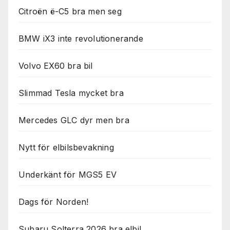
Citroën ë-C5 bra men seg
BMW iX3 inte revolutionerande
Volvo EX60 bra bil
Slimmad Tesla mycket bra
Mercedes GLC dyr men bra
Nytt för elbilsbevakning
Underkänt för MGS5 EV
Dags för Norden!
Subaru Solterra 2026 bra elbil