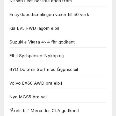
Nissan Leaf når inte enda fram
Encyklopedisamlingen växer till 50 verk
Kia EV5 FWD lagom elbil
Suzuki e Vitara 4×4 får godkänt
Elbil Sydspanien–Nyköping
BYD Dolphin Surf med lågpriselbil
Volvo EX60 AWD bra elbil
Nya MGS5 bra val
”Årets bil” Mercedes CLA godkänd