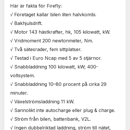
Nödvändiga
Här är fakta för Firefly:
Dessa kakor
går inte att
√ Företaget kallar bilen liten halvkombi.
välja bort. De
√ Bakhjulsdrift.
behövs för
att hemsidan
√ Motor 143 hästkrafter, hk, 105 kilowatt, kW.
över huvud
√ Vridmoment 200 newtonmeter, Nm.
taget ska
fungera.
√ Två sätesrader, fem sittplatser.
√ Testad i Euro Ncap med 5 av 5 stjärnor.
√ Snabbladdning 100 kilowatt, kW; 400-
Statistik
För att vi ska
voltsystem.
kunna
√ Snabbladdning 10–80 procent på cirka 29
förbättra
hemsidans
minuter.
funktionalitet
√ Växelströmsladdning 11 kW.
och
uppbyggnad,
√ Sannolikt inte autocharge eller plug & charge.
baserat på
√ Ström från bilen, batteribank, V2L.
hur
hemsidan
√ Ingen dubbelriktad laddning, ström till nätet,