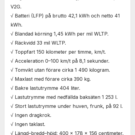
används.
V2G.
√ Batteri (LFP) på brutto 42,1 kWh och netto 41
Marknadsföring
kWh.
Genom att dela
√ Blandad körning 1,45 kWh per mil WLTP.
med dig av dina
intressen och ditt
√ Räckvidd 33 mil WLTP.
beteende när du
√ Toppfart 150 kilometer per timme, km/t.
surfar ökar du
chansen att få se
√ Acceleration 0–100 km/t på 8,1 sekunder.
personligt
√ Tomvikt utan förare cirka 1 490 kilogram.
anpassat innehåll
och erbjudanden.
√ Maxlast med förare cirka 390 kg.
√ Bakre lastutrymme 404 liter.
√ Lastutrymme med nedfällda baksäten 1 253 l.
√ Stort lastutrymme under huven, frunk, på 92 l.
√ Ingen dragkrok.
√ Ingen taklast.
√ Längd–bredd–höjd: 400 x 178 x 156 centimeter.