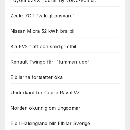
Toyota bZ4X Tourer ny Volvo-kombi?
Zeekr 7GT ”väldigt prisvärd”
Nissan Micra 52 kWh bra bil
Kia EV2 ”lätt och smidig” elbil
Renault Twingo får ”tummen upp”
Elbilarna fortsätter öka
Underkänt för Cupra Raval VZ
Norden okunnig om ungdomar
Elbil Hälsingland blir Elbilar Sverige