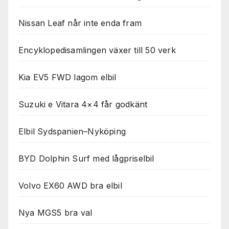
Nissan Leaf når inte enda fram
Encyklopedisamlingen växer till 50 verk
Kia EV5 FWD lagom elbil
Suzuki e Vitara 4×4 får godkänt
Elbil Sydspanien–Nyköping
BYD Dolphin Surf med lågpriselbil
Volvo EX60 AWD bra elbil
Nya MGS5 bra val