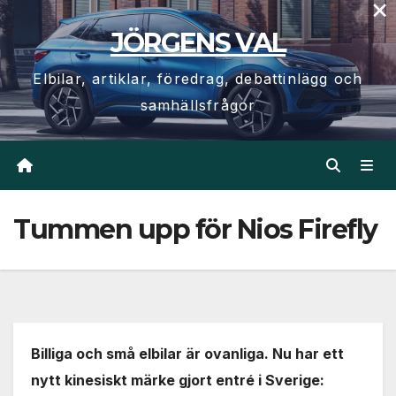
×
Hoppa
JÖRGENS VAL
till
innehåll
Elbilar, artiklar, föredrag, debattinlägg och
samhällsfrågor
Tummen upp för Nios Firefly
Billiga och små elbilar är ovanliga. Nu har ett
nytt kinesiskt märke gjort entré i Sverige: