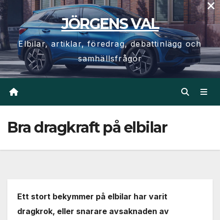
×
Hoppa
JÖRGENS VAL
till
innehåll
Elbilar, artiklar, föredrag, debattinlägg och
samhällsfrågor
Bra dragkraft på elbilar
Ett stort bekymmer på elbilar har varit
dragkrok, eller snarare avsaknaden av