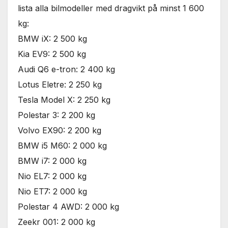
används.
lista alla bilmodeller med dragvikt på minst 1 600
kg:
BMW iX: 2 500 kg
Marknadsföring
Genom att dela
Kia EV9: 2 500 kg
med dig av dina
Audi Q6 e-tron: 2 400 kg
intressen och ditt
beteende när du
Lotus Eletre: 2 250 kg
surfar ökar du
Tesla Model X: 2 250 kg
chansen att få se
personligt
Polestar 3: 2 200 kg
anpassat innehåll
Volvo EX90: 2 200 kg
och erbjudanden.
BMW i5 M60: 2 000 kg
BMW i7: 2 000 kg
Nio EL7: 2 000 kg
Nio ET7: 2 000 kg
Polestar 4 AWD: 2 000 kg
Zeekr 001: 2 000 kg