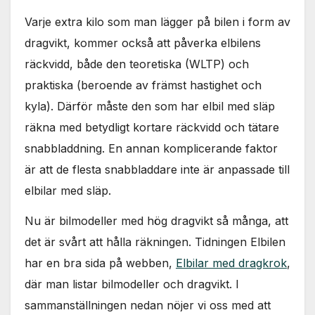
Nödvändiga
Dessa kakor
Varje extra kilo som man lägger på bilen i form av
går inte att
dragvikt, kommer också att påverka elbilens
välja bort. De
behövs för
räckvidd, både den teoretiska (WLTP) och
att hemsidan
praktiska (beroende av främst hastighet och
över huvud
taget ska
kyla). Därför måste den som har elbil med släp
fungera.
räkna med betydligt kortare räckvidd och tätare
snabbladdning. En annan komplicerande faktor
Statistik
är att de flesta snabbladdare inte är anpassade till
För att vi ska
elbilar med släp.
kunna
förbättra
Nu är bilmodeller med hög dragvikt så många, att
hemsidans
funktionalitet
det är svårt att hålla räkningen. Tidningen Elbilen
och
har en bra sida på webben,
Elbilar med dragkrok
,
uppbyggnad,
baserat på
där man listar bilmodeller och dragvikt. I
hur
sammanställningen nedan nöjer vi oss med att
hemsidan