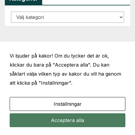
Kategorier
Vi bjuder på kakor! Om du tycker det är ok,
klickar du bara på "Acceptera alla". Du kan
såklart välja vilken typ av kakor du vill ha genom
JÖRGENS VAL
att klicka på "Inställningar".
Elbilar, artiklar, föredrag, debattinlägg och
Inställningar
samhällsfrågor
Acceptera alla