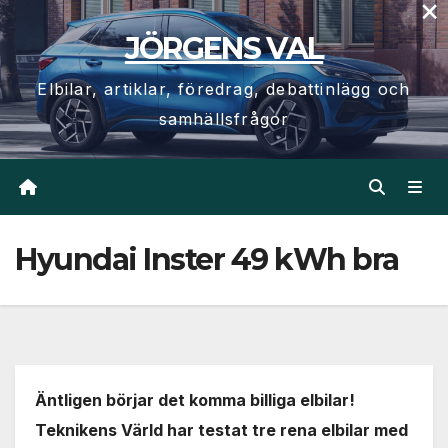
×
Hoppa
JÖRGENS VAL
till
innehåll
Elbilar, artiklar, föredrag, debattinlägg och
samhällsfrågor
Hyundai Inster 49 kWh bra
Äntligen börjar det komma billiga elbilar!
Teknikens Värld har testat tre rena elbilar med