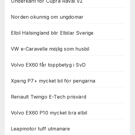
Underkänt för Cupra Raval VZ
Norden okunnig om ungdomar
Elbil Hälsingland blir Elbilar Sverige
VW e-Caravelle möjlig som husbil
Volvo EX60 får toppbetyg i SvD
Xpeng P7+ mycket bil för pengarna
Renault Twingo E-Tech prisvärd
Volvo EX60 P10 mycket bra elbil
Leapmotor tuff utmanare