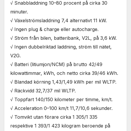
√ Snabbladdning 10–80 procent på cirka 30
används.
minuter.
√ Växelströmsladdning 7,4 alternativt 11 kW.
Marknadsföring
Genom att dela
√ Ingen plug & charge eller autocharge.
med dig av dina
√ Ström från bilen, batteribank, V2L, på 3,6 kW.
intressen och ditt
beteende när du
√ Ingen dubbelriktad laddning, ström till nätet,
surfar ökar du
V2G.
chansen att få se
personligt
√ Batteri (litiumjon/NCM) på brutto 42/49
anpassat innehåll
kilowattimmar, kWh, och netto cirka 39/46 kWh.
och erbjudanden.
√ Blandad körning 1,43/1‚49 kWh per mil WLTP.
√ Räckvidd 32,7/37 mil WLTP.
√ Toppfart 140/150 kilometer per timme, km/t.
√ Acceleration 0–100 km/t 11,7/10,6 sekunder.
√ Tomvikt utan förare cirka 1 305/1 335
respektive 1 393/1 423 kilogram beroende på