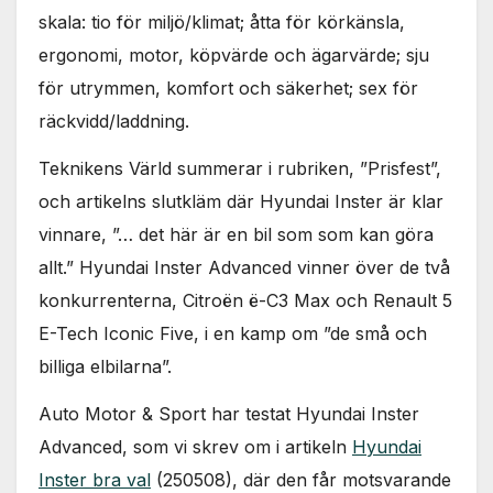
skala: tio för miljö/klimat; åtta för körkänsla,
ergonomi, motor, köpvärde och ägarvärde; sju
för utrymmen, komfort och säkerhet; sex för
räckvidd/laddning.
Teknikens Värld summerar i rubriken, ”Prisfest”,
och artikelns slutkläm där Hyundai Inster är klar
vinnare, ”… det här är en bil som som kan göra
allt.” Hyundai Inster Advanced vinner över de två
konkurrenterna, Citroën ë-C3 Max och Renault 5
E-Tech Iconic Five, i en kamp om ”de små och
billiga elbilarna”.
Auto Motor & Sport har testat Hyundai Inster
Advanced, som vi skrev om i artikeln
Hyundai
Inster bra val
(250508), där den får motsvarande