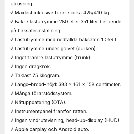
utrusning.
√ Maxlast inklusive förare cirka 425/410 kg.
√ Bakre lastutrymme 280 eller 351 liter beroende
på baksätesinställning.
√ Lastutrymme med nedfällda baksäten 1 059 l.
√ Lastutrymme under golvet (durken).
√ Inget främre lastutrymme (frunk).
√ Ingen dragkrok.
√ Taklast 75 kilogram.
√ Längd–bredd–höjd: 383 x 161 x 158 centimeter.
√ Många förarstödssystem.
√ Nätuppdatering (OTA).
√ Instrumentpanel framför ratten.
√ Ingen vindrutevisning, head-up-display (HUD).
√ Apple carplay och Android auto.