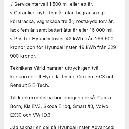
√ Serviceintervall 1 500 mil eller ett år.
√ Garantier: nybil fem år utan begränsning i
körsträcka, vagnskada tre år, rostskydd tolv år,
lack fem år samt batteri åtta år eller 16 000 mil.
√ Pris för Hyundai Inster 42 kWh från 299 900
kronor och för Hyundai Inster 49 kWh från 329
900 kronor.
Teknikens Värld nämner uttryckligen två
konkurrent till Hyundai Inster: Citroën ë-C3 och
Renault 5 E-Tech.
Till konkurrenterna hör rimligen också: Cupra
Born, Kia EV3, Škoda Elroq, Smart #3, Volvo
EX30 och VW ID.3.
Jag saknar en del på Hyundai Inster Advanced: