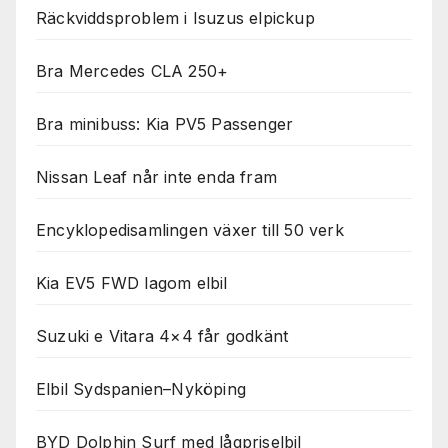
Räckviddsproblem i Isuzus elpickup
Bra Mercedes CLA 250+
Bra minibuss: Kia PV5 Passenger
Nissan Leaf når inte enda fram
Encyklopedisamlingen växer till 50 verk
Kia EV5 FWD lagom elbil
Suzuki e Vitara 4×4 får godkänt
Elbil Sydspanien–Nyköping
BYD Dolphin Surf med lågpriselbil