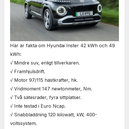
Nödvändiga
Dessa kakor
går inte att
välja bort. De
behövs för
att hemsidan
över huvud
taget ska
Här är fakta om Hyundai Inster 42 kWh och 49
fungera.
kWh:
√ Mindre suv, enligt tillverkaren.
Statistik
√ Framhjulsdrift.
För att vi ska
√ Motor 97/115 hästkrafter, hk.
kunna
förbättra
√ Vridmoment 147 newtonmeter, Nm.
hemsidans
√ Två sätesrader, fyra sittplatser.
funktionalitet
och
√ Inte testad i Euro Ncap.
uppbyggnad,
√ Snabbladdning 120 kilowatt, kW, 400-
baserat på
hur
voltssystem.
hemsidan