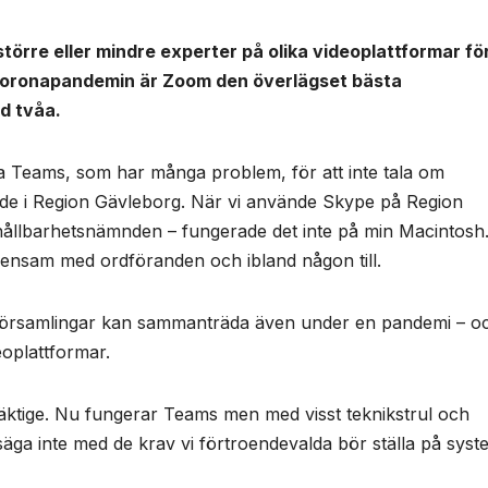
törre eller mindre experter på olika videoplattformar fö
d coronapandemin är Zoom den överlägset bästa
d tvåa.
 Teams, som har många problem, för att inte tala om
ade i Region Gävleborg. När vi använde Skype på Region
hållbarhetsnämnden – fungerade det inte på min Macintosh
är ensam med ordföranden och ibland någon till.
da församlingar kan sammanträda även under en pandemi – o
oplattformar.
mäktige. Nu fungerar Teams men med visst teknikstrul och
 säga inte med de krav vi förtroendevalda bör ställa på syst