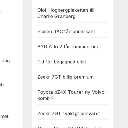
Olof Högbergplaketten till
r
Charlie Granberg
Elbilen JAC får underkänt
BYD Atto 2 får tummen ner
. Jag
Tid för begagnad elbil
Zeekr 7GT billig premium
ch
Toyota bZ4X Tourer ny Volvo-
kombi?
Zeekr 7GT ”väldigt prisvärd”
emet.