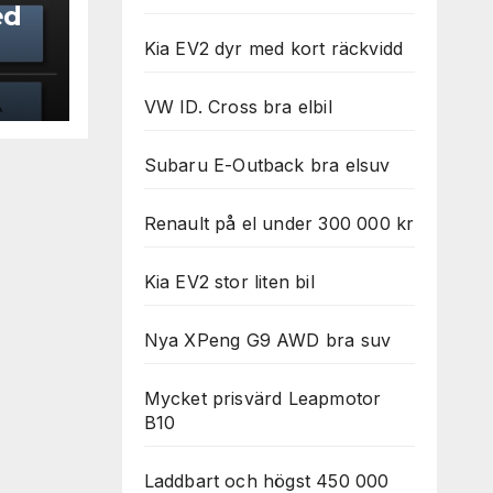
ed
Kia EV2 dyr med kort räckvidd
VW ID. Cross bra elbil
Subaru E-Outback bra elsuv
Renault på el under 300 000 kr
Kia EV2 stor liten bil
Nya XPeng G9 AWD bra suv
Mycket prisvärd Leapmotor
B10
Laddbart och högst 450 000