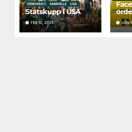
Face
DEMOKRATI
SAMHÄLLE
USA
Statskupp i USA
orde
FEB 10, 2025
JUN 1