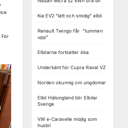
Nissan Micra 52 kWh bra bil
e
vice
Kia EV2 ”lätt och smidig” elbil
Renault Twingo får ”tummen
. För
upp”
Elbilarna fortsätter öka
Underkänt för Cupra Raval VZ
Norden okunnig om ungdomar
Elbil Hälsingland blir Elbilar
Sverige
VW e-Caravelle möjlig som
husbil