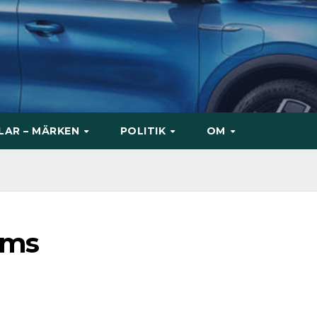
ILAR – MÄRKEN
POLITIK
OM
ams