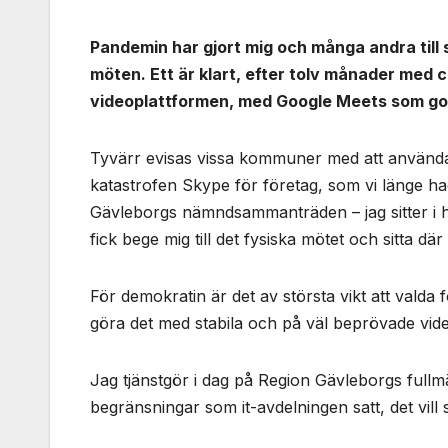
Pandemin har gjort mig och många andra till s
möten. Ett är klart, efter tolv månader me
videoplattformen, med Google Meets som go
Tyvärr evisas vissa kommuner med att använda
katastrofen Skype för företag, som vi länge h
Gävleborgs nämndsammanträden – jag sitter i 
fick bege mig till det fysiska mötet och sitta d
För demokratin är det av största vikt att val
göra det med stabila och på väl beprövade vide
Jag tjänstgör i dag på Region Gävleborgs full
begränsningar som it-avdelningen satt, det vill