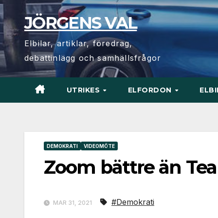
Hoppa
JÖRGENS VAL
till
innehåll
Elbilar, artiklar, föredrag,
debattinlägg och samhällsfrågor
UTRIKES
ELFORDON
ELB
DEMOKRATI
VIDEOMÖTE
Zoom bättre än Te
#Demokrati
MAR 31, 2021