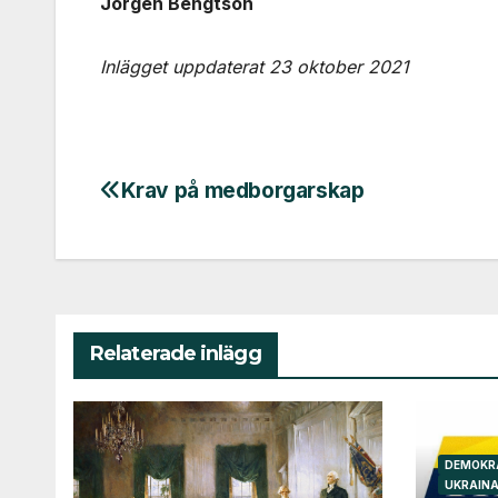
Jörgen Bengtson
Inlägget uppdaterat 23 oktober 2021
Krav på medborgarskap
Inläggsnavigering
Relaterade inlägg
DEMOKR
UKRAIN