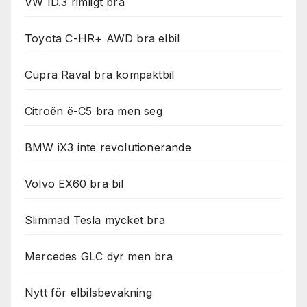
VW ID.3 rimligt bra
Toyota C-HR+ AWD bra elbil
Cupra Raval bra kompaktbil
Citroën ë-C5 bra men seg
BMW iX3 inte revolutionerande
Volvo EX60 bra bil
Slimmad Tesla mycket bra
Mercedes GLC dyr men bra
Nytt för elbilsbevakning