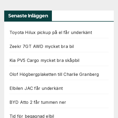
Nödvändiga
Dessa kakor
går inte att
Senaste Inläggen
välja bort. De
behövs för
att hemsidan
Toyota Hilux pickup på el får underkänt
över huvud
taget ska
fungera.
Zeekr 7GT AWD mycket bra bil
Kia PV5 Cargo mycket bra skåpbil
Statistik
För att vi ska
kunna
Olof Högbergplaketten till Charlie Granberg
förbättra
hemsidans
Elbilen JAC får underkänt
funktionalitet
och
uppbyggnad,
BYD Atto 2 får tummen ner
baserat på
hur
hemsidan
Tid för begagnad elbil