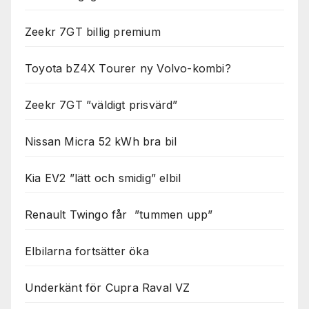
används.
Zeekr 7GT billig premium
Marknadsföring
Genom att dela
Toyota bZ4X Tourer ny Volvo-kombi?
med dig av dina
intressen och ditt
Zeekr 7GT ”väldigt prisvärd”
beteende när du
surfar ökar du
chansen att få se
Nissan Micra 52 kWh bra bil
personligt
anpassat innehåll
Kia EV2 ”lätt och smidig” elbil
och erbjudanden.
Renault Twingo får ”tummen upp”
Elbilarna fortsätter öka
Underkänt för Cupra Raval VZ