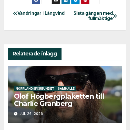
Vandringar i Långvind
Sista gången med
Inläggsnavigering
fullmäktige
Relaterade inlägg
NORRLANDSFÖRBUNDET
SAMHÄLLE
Olof Högbergplaketten till
Charlie Granberg
JUL 26, 2026