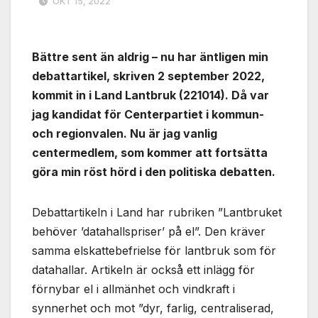
OKT 15, 2022
Bättre sent än aldrig – nu har äntligen min
debattartikel, skriven 2 september 2022,
kommit in i Land Lantbruk (221014). Då var
jag kandidat för Centerpartiet i kommun-
och regionvalen. Nu är jag vanlig
centermedlem, som kommer att fortsätta
göra min röst hörd i den politiska debatten.
Debattartikeln i Land har rubriken ”Lantbruket
behöver ’datahallspriser’ på el”. Den kräver
samma elskattebefrielse för lantbruk som för
datahallar. Artikeln är också ett inlägg för
förnybar el i allmänhet och vindkraft i
synnerhet och mot ”dyr, farlig, centraliserad,