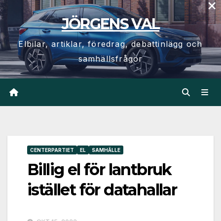
×
Hoppa
JÖRGENS VAL
till
innehåll
Elbilar, artiklar, föredrag, debattinlägg och
samhällsfrågor
CENTERPARTIET
EL
SAMHÄLLE
Billig el för lantbruk
istället för datahallar