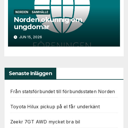
används.
NORDEN
SAMHÄLLE
Norden okunnig om
Marknadsföring
ungdomar
Genom att dela
med dig av dina
JUN 15, 2026
intressen och ditt
beteende när du
surfar ökar du
chansen att få se
personligt
anpassat innehåll
Senaste Inläggen
och erbjudanden.
Från statsförbundet till förbundsstaten Norden
Toyota Hilux pickup på el får underkänt
Zeekr 7GT AWD mycket bra bil