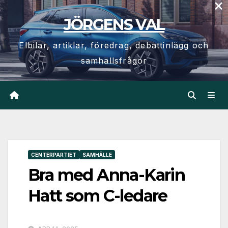
×
Hoppa
JÖRGENS VAL
till
innehåll
Elbilar, artiklar, föredrag, debattinlägg och
samhällsfrågor
CENTERPARTIET
SAMHÄLLE
Bra med Anna-Karin
Hatt som C-ledare