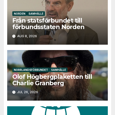
Nödvändiga
Dessa kakor
går inte att
NORDEN
SAMHÄLLE
välja bort. De
Från statsförbundet till
behövs för
förbundsstaten Norden
att hemsidan
över huvud
AUG 8, 2026
taget ska
fungera.
Statistik
För att vi ska
NORRLANDSFÖRBUNDET
SAMHÄLLE
kunna
Olof Högbergplaketten till
förbättra
hemsidans
Charlie Granberg
funktionalitet
och
JUL 26, 2026
uppbyggnad,
baserat på
hur
hemsidan