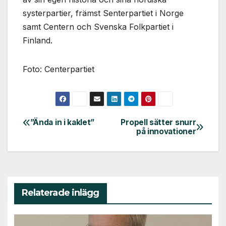
systerpartier, främst Senterpartiet i Norge
samt Centern och Svenska Folkpartiet i
Finland.
Foto: Centerpartiet
”Ända in i kaklet”
Propell sätter snurr
Inläggsnavigering
på innovationer
Relaterade inlägg