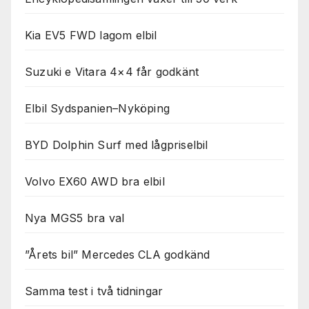
Kia EV5 FWD lagom elbil
Suzuki e Vitara 4×4 får godkänt
Elbil Sydspanien–Nyköping
BYD Dolphin Surf med lågpriselbil
Volvo EX60 AWD bra elbil
Nya MGS5 bra val
”Årets bil” Mercedes CLA godkänd
Samma test i två tidningar