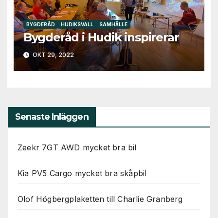
Nödvändiga
Dessa kakor
går inte att
BYGDERÅD
HUDIKSVALL
SAMHÄLLE
välja bort. De
Bygderåd i Hudik inspirerar
behövs för
att hemsidan
OKT 29, 2022
över huvud
taget ska
fungera.
Statistik
Senaste Inläggen
För att vi ska
kunna
förbättra
Zeekr 7GT AWD mycket bra bil
hemsidans
funktionalitet
Kia PV5 Cargo mycket bra skåpbil
och
uppbyggnad,
baserat på
Olof Högbergplaketten till Charlie Granberg
hur
hemsidan