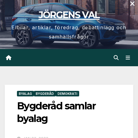
×
Hoppa
JÖRGENS VAL
till
innehåll
Elbilar, artiklar, föredrag, debattinlägg och
samhällsfrågor
BYALAG
BYGDERÅD
DEMOKRATI
Bygderåd samlar
byalag