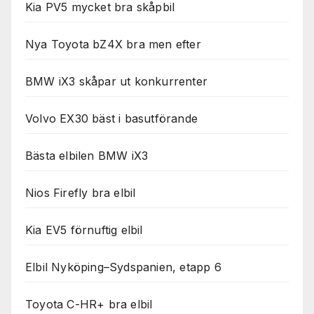
Kia PV5 mycket bra skåpbil
Nya Toyota bZ4X bra men efter
BMW iX3 skåpar ut konkurrenter
Volvo EX30 bäst i basutförande
Bästa elbilen BMW iX3
Nios Firefly bra elbil
Kia EV5 förnuftig elbil
Elbil Nyköping–Sydspanien, etapp 6
Toyota C-HR+ bra elbil