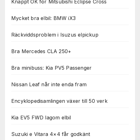
Knappt OK för Mitsubishi Eclipse Cross
Mycket bra elbil: BMW iX3
Räckviddsproblem i Isuzus elpickup
Bra Mercedes CLA 250+
Bra minibuss: Kia PV5 Passenger
Nissan Leaf når inte enda fram
Encyklopedisamlingen växer till 50 verk
Kia EV5 FWD lagom elbil
Suzuki e Vitara 4×4 får godkänt