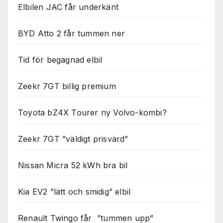
används.
Elbilen JAC får underkänt
BYD Atto 2 får tummen ner
Marknadsföring
Genom att dela
med dig av dina
Tid för begagnad elbil
intressen och ditt
beteende när du
Zeekr 7GT billig premium
surfar ökar du
chansen att få se
personligt
Toyota bZ4X Tourer ny Volvo-kombi?
anpassat innehåll
och erbjudanden.
Zeekr 7GT ”väldigt prisvärd”
Nissan Micra 52 kWh bra bil
Kia EV2 ”lätt och smidig” elbil
Renault Twingo får ”tummen upp”