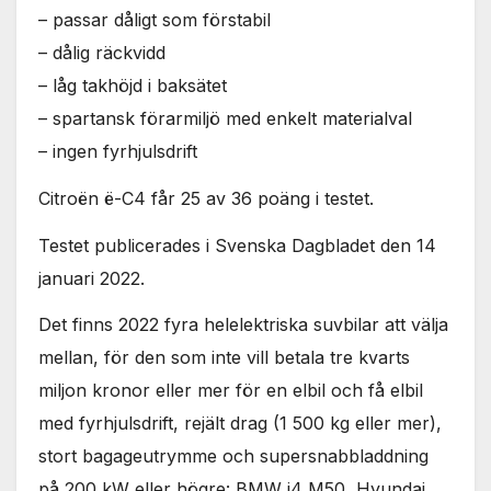
– passar dåligt som förstabil
– dålig räckvidd
– låg takhöjd i baksätet
– spartansk förarmiljö med enkelt materialval
– ingen fyrhjulsdrift
Citroën ë-C4 får 25 av 36 poäng i testet.
Testet publicerades i Svenska Dagbladet den 14
januari 2022.
Det finns 2022 fyra helelektriska suvbilar att välja
mellan, för den som inte vill betala tre kvarts
miljon kronor eller mer för en elbil och få elbil
med fyrhjulsdrift, rejält drag (1 500 kg eller mer),
stort bagageutrymme och supersnabbladdning
på 200 kW eller högre: BMW i4 M50, Hyundai