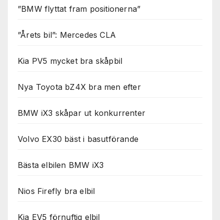
”BMW flyttat fram positionerna”
”Årets bil”: Mercedes CLA
Kia PV5 mycket bra skåpbil
Nya Toyota bZ4X bra men efter
BMW iX3 skåpar ut konkurrenter
Volvo EX30 bäst i basutförande
Bästa elbilen BMW iX3
Nios Firefly bra elbil
Kia EV5 förnuftig elbil