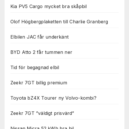
Kia PV5 Cargo mycket bra skåpbil
Olof Högbergplaketten till Charlie Granberg
Elbilen JAC får underkänt
BYD Atto 2 får tummen ner
Tid för begagnad elbil
Zeekr 7GT billig premium
Toyota bZ4X Tourer ny Volvo-kombi?
Zeekr 7GT ”väldigt prisvärd”
Nissan Micra 52 kWh bra bil