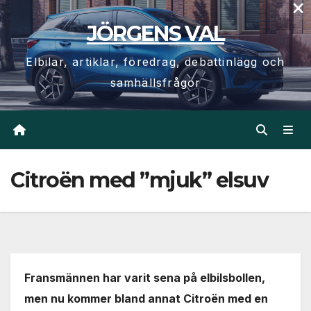
×
Hoppa
JÖRGENS VAL
till
innehåll
Elbilar, artiklar, föredrag, debattinlägg och
samhällsfrågor
Citroën med ”mjuk” elsuv
Fransmännen har varit sena på elbilsbollen,
men nu kommer bland annat Citroën med en