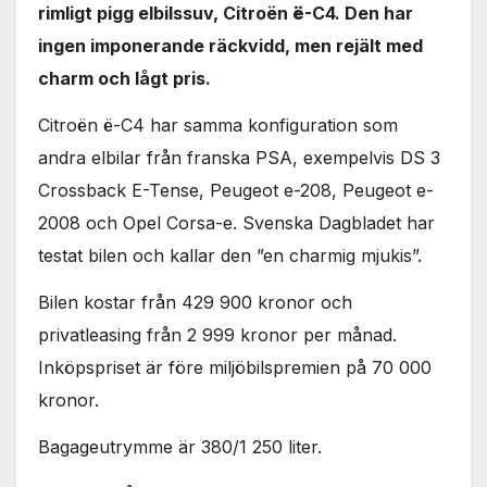
rimligt pigg elbilssuv, Citroën
ë
-C4. Den har
ingen imponerande räckvidd, men rejält med
charm och lågt pris.
Citroën ë-C4 har samma konfiguration som
andra elbilar från franska PSA, exempelvis DS 3
Crossback E-Tense, Peugeot e-208, Peugeot e-
2008 och Opel Corsa-e. Svenska Dagbladet har
testat bilen och kallar den ”en charmig mjukis”.
Bilen kostar från 429 900 kronor och
privatleasing från 2 999 kronor per månad.
Inköpspriset är före miljöbilspremien på 70 000
kronor.
Bagageutrymme är 380/1 250 liter.