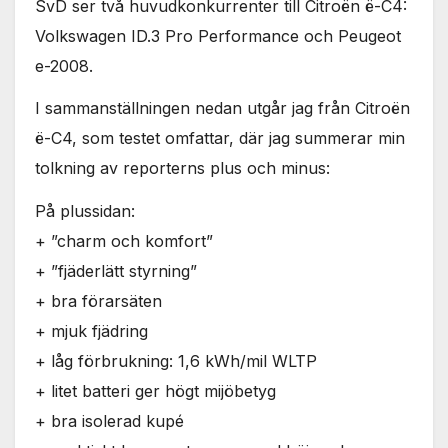
SvD ser två huvudkonkurrenter till Citroën ë-C4:
Volkswagen ID.3 Pro Performance och Peugeot
e-2008.
I sammanställningen nedan utgår jag från Citroën
ë-C4, som testet omfattar, där jag summerar min
tolkning av reporterns plus och minus:
På plussidan:
+ ”charm och komfort”
+ ”fjäderlätt styrning”
+ bra förarsäten
+ mjuk fjädring
+ låg förbrukning: 1,6 kWh/mil WLTP
+ litet batteri ger högt mijöbetyg
+ bra isolerad kupé