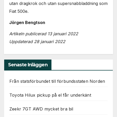
används.
utan dragkrok och utan supersnabbladdning som
Fiat 500e.
Marknadsföring
Jörgen Bengtson
Genom att dela
med dig av dina
Artikeln publicerad 13 januari 2022
intressen och ditt
Uppdaterad 28 januari 2022
beteende när du
surfar ökar du
chansen att få se
personligt
anpassat innehåll
Senaste Inläggen
och erbjudanden.
Från statsförbundet till förbundsstaten Norden
Toyota Hilux pickup på el får underkänt
Zeekr 7GT AWD mycket bra bil