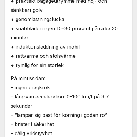
+ praktiskt bagageutrymme med höj- och
sänkbart golv
+ genomlastningslucka
+ snabbladdningen 10–80 procent på cirka 30
minuter
+ induktionsladdning av mobil
+ rattvärme och stolsvärme
+ rymlig för sin storlek
På minussidan:
– ingen dragkrok
– långsam acceleration: 0–100 km/t på 9,7
sekunder
– ”lämpar sig bäst för körning i godan ro”
– brister i säkerhet
– dålig vridstyvhet