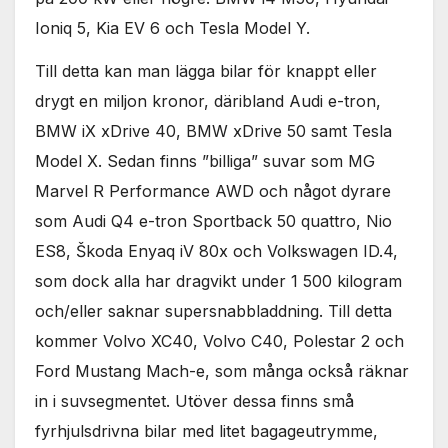
Nödvändiga
Ioniq 5, Kia EV 6 och Tesla Model Y.
Dessa kakor
går inte att
välja bort. De
Till detta kan man lägga bilar för knappt eller
behövs för
drygt en miljon kronor, däribland Audi e-tron,
att hemsidan
över huvud
BMW iX xDrive 40, BMW xDrive 50 samt Tesla
taget ska
Model X. Sedan finns ”billiga” suvar som MG
fungera.
Marvel R Performance AWD och något dyrare
som Audi Q4 e-tron Sportback 50 quattro, Nio
Statistik
ES8, Škoda Enyaq iV 80x och Volkswagen ID.4,
För att vi ska
kunna
som dock alla har dragvikt under 1 500 kilogram
förbättra
och/eller saknar supersnabbladdning. Till detta
hemsidans
funktionalitet
kommer Volvo XC40, Volvo C40, Polestar 2 och
och
Ford Mustang Mach-e, som många också räknar
uppbyggnad,
baserat på
in i suvsegmentet. Utöver dessa finns små
hur
fyrhjulsdrivna bilar med litet bagageutrymme,
hemsidan