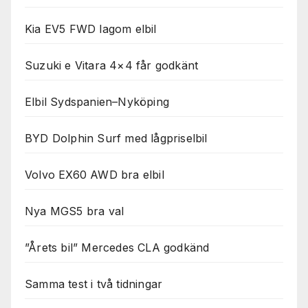
Kia EV5 FWD lagom elbil
Suzuki e Vitara 4×4 får godkänt
Elbil Sydspanien–Nyköping
BYD Dolphin Surf med lågpriselbil
Volvo EX60 AWD bra elbil
Nya MGS5 bra val
”Årets bil” Mercedes CLA godkänd
Samma test i två tidningar