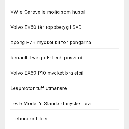
används.
VW e-Caravelle möjlig som husbil
Marknadsföring
Volvo EX60 får toppbetyg i SvD
Genom att dela
med dig av dina
intressen och ditt
Xpeng P7+ mycket bil för pengarna
beteende när du
surfar ökar du
chansen att få se
Renault Twingo E-Tech prisvärd
personligt
anpassat innehåll
Volvo EX60 P10 mycket bra elbil
och erbjudanden.
Leapmotor tuff utmanare
Tesla Model Y Standard mycket bra
Trehundra bilder