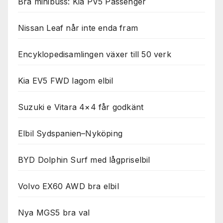
Bra minibuss: Kia PV5 Passenger
Nissan Leaf når inte enda fram
Encyklopedisamlingen växer till 50 verk
Kia EV5 FWD lagom elbil
Suzuki e Vitara 4×4 får godkänt
Elbil Sydspanien–Nyköping
BYD Dolphin Surf med lågpriselbil
Volvo EX60 AWD bra elbil
Nya MGS5 bra val