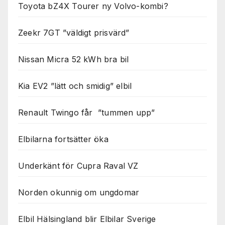
Nödvändiga
Toyota bZ4X Tourer ny Volvo-kombi?
Dessa kakor
går inte att
Zeekr 7GT ”väldigt prisvärd”
välja bort. De
behövs för
att hemsidan
Nissan Micra 52 kWh bra bil
över huvud
taget ska
fungera.
Kia EV2 ”lätt och smidig” elbil
Renault Twingo får ”tummen upp”
Statistik
För att vi ska
Elbilarna fortsätter öka
kunna
förbättra
hemsidans
Underkänt för Cupra Raval VZ
funktionalitet
och
uppbyggnad,
Norden okunnig om ungdomar
baserat på
hur
Elbil Hälsingland blir Elbilar Sverige
hemsidan