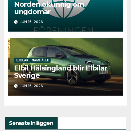
Norden okunnig om
ungdomar
JUN 15, 2026
ELBILAR
SAMHÄLLE
Elbil Hälsingland blir Elbilar
Sverige
JUN 15, 2026
Senaste Inläggen