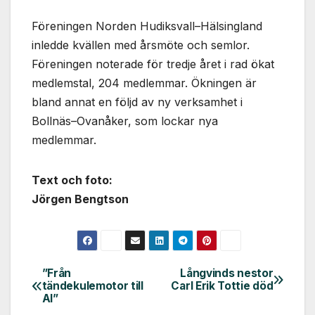
Föreningen Norden Hudiksvall–Hälsingland
inledde kvällen med årsmöte och semlor.
Föreningen noterade för tredje året i rad ökat
medlemstal, 204 medlemmar. Ökningen är
bland annat en följd av ny verksamhet i
Bollnäs–Ovanåker, som lockar nya
medlemmar.
Text och foto:
Jörgen Bengtson
”Från
Långvinds nestor
Inläggsnavigering
tändekulemotor till
Carl Erik Tottie död
AI”