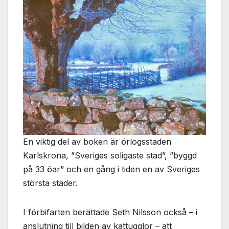
Nödvändiga
Dessa kakor
går inte att
välja bort. De
behövs för
att hemsidan
över huvud
taget ska
fungera.
Statistik
För att vi ska
En viktig del av boken är örlogsstaden
kunna
förbättra
Karlskrona, ”Sveriges soligaste stad”, ”byggd
hemsidans
på 33 öar” och en gång i tiden en av Sveriges
funktionalitet
och
största städer.
uppbyggnad,
baserat på
I förbifarten berättade Seth Nilsson också – i
hur
hemsidan
anslutning till bilden av kattugglor – att