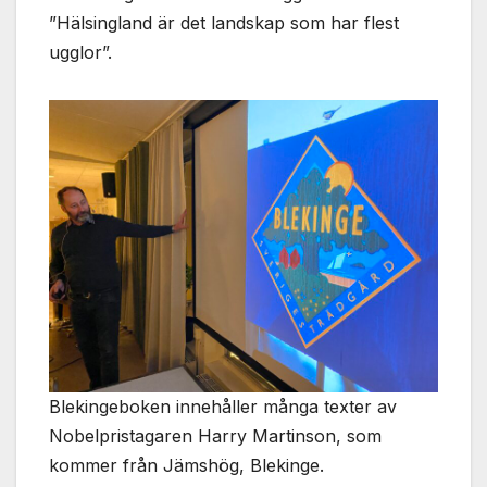
används.
”Hälsingland är det landskap som har flest
ugglor”.
Marknadsföring
Genom att dela
med dig av dina
intressen och ditt
beteende när du
surfar ökar du
chansen att få se
personligt
anpassat innehåll
och erbjudanden.
Blekingeboken innehåller många texter av
Nobelpristagaren Harry Martinson, som
kommer från Jämshög, Blekinge.