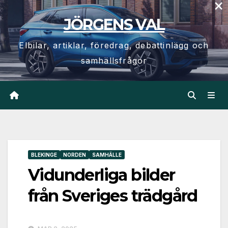
×
Hoppa
JÖRGENS VAL
till
innehåll
Elbilar, artiklar, föredrag, debattinlägg och
samhällsfrågor
BLEKINGE
NORDEN
SAMHÄLLE
Vidunderliga bilder
från Sveriges trädgård