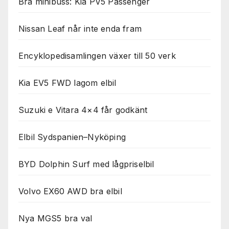
Bra minibuss: Kia PV5 Passenger
Nissan Leaf når inte enda fram
Encyklopedisamlingen växer till 50 verk
Kia EV5 FWD lagom elbil
Suzuki e Vitara 4×4 får godkänt
Elbil Sydspanien–Nyköping
BYD Dolphin Surf med lågpriselbil
Volvo EX60 AWD bra elbil
Nya MGS5 bra val