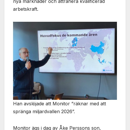
nya marknader och attrahera kvalificerad
används.
arbetskraft.
Marknadsföring
Genom att dela
med dig av dina
intressen och ditt
beteende när du
surfar ökar du
chansen att få se
personligt
anpassat innehåll
och erbjudanden.
Han avslöjade att Monitor ”räknar med att
spränga miljardvallen 2026”.
Monitor ägs i dag av Åke Perssons son,