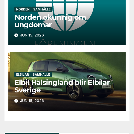
NORDEN
SAMHÄLLE
Norden okunnig om
ungdomar
JUN 15, 2026
ELBILAR
SAMHÄLLE
Elbil Hälsingland blir Elbilar
Sverige
JUN 15, 2026