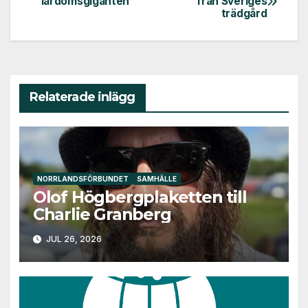
lärdomsgiganten
från Sveriges
trädgård
Relaterade inlägg
NORRLANDSFÖRBUNDET
SAMHÄLLE
Olof Högbergplaketten till
Charlie Granberg
JUL 26, 2026