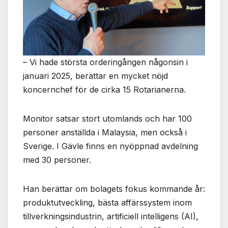
Nödvändiga
Dessa kakor
går inte att
välja bort. De
behövs för
att hemsidan
– Vi hade största orderingången någonsin i
över huvud
taget ska
januari 2025, berättar en mycket nöjd
fungera.
koncernchef för de cirka 15 Rotarianerna.
Monitor satsar stort utomlands och har 100
Statistik
För att vi ska
personer anställda i Malaysia, men också i
kunna
Sverige. I Gävle finns en nyöppnad avdelning
förbättra
med 30 personer.
hemsidans
funktionalitet
och
Han berättar om bolagets fokus kommande år:
uppbyggnad,
baserat på
produktutveckling, bästa affärssystem inom
hur
tillverkningsindustrin, artificiell intelligens (AI),
hemsidan