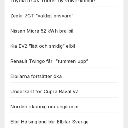
Toyota bZ4X Tourer ny Volvo-kombi?
Zeekr 7GT ”väldigt prisvärd”
Nissan Micra 52 kWh bra bil
Kia EV2 ”lätt och smidig” elbil
Renault Twingo får ”tummen upp”
Elbilarna fortsätter öka
Underkänt för Cupra Raval VZ
Norden okunnig om ungdomar
Elbil Hälsingland blir Elbilar Sverige