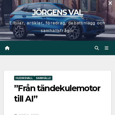
×
Hoppa
JÖRGENS VAL
till
innehåll
Elbilar, artiklar, föredrag, debattinlägg och
samhällsfrågor
HUDIKSVALL
SAMHÄLLE
”Från tändekulemotor
till AI”