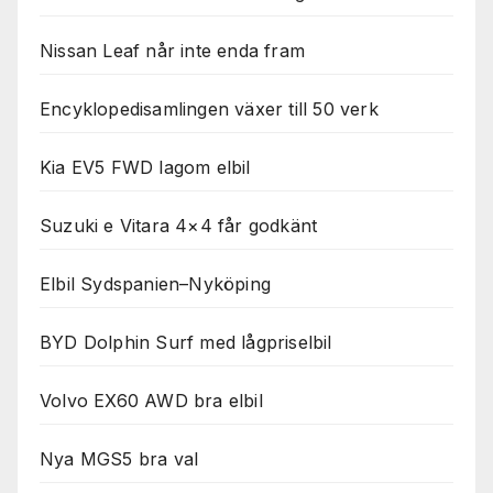
Nissan Leaf når inte enda fram
Encyklopedisamlingen växer till 50 verk
Kia EV5 FWD lagom elbil
Suzuki e Vitara 4×4 får godkänt
Elbil Sydspanien–Nyköping
BYD Dolphin Surf med lågpriselbil
Volvo EX60 AWD bra elbil
Nya MGS5 bra val