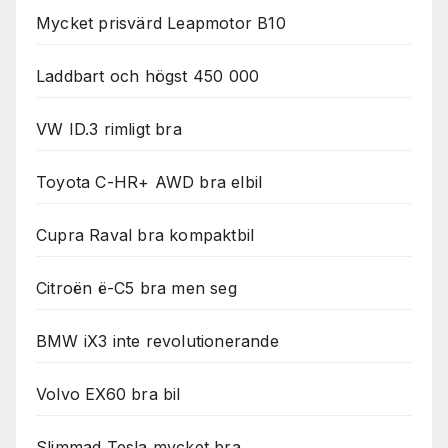
Mycket prisvärd Leapmotor B10
Laddbart och högst 450 000
VW ID.3 rimligt bra
Toyota C-HR+ AWD bra elbil
Cupra Raval bra kompaktbil
Citroën ë-C5 bra men seg
BMW iX3 inte revolutionerande
Volvo EX60 bra bil
Slimmad Tesla mycket bra