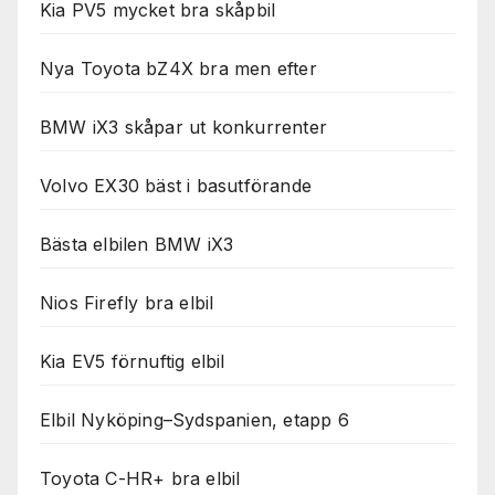
Kia PV5 mycket bra skåpbil
Nya Toyota bZ4X bra men efter
BMW iX3 skåpar ut konkurrenter
Volvo EX30 bäst i basutförande
Bästa elbilen BMW iX3
Nios Firefly bra elbil
Kia EV5 förnuftig elbil
Elbil Nyköping–Sydspanien, etapp 6
Toyota C-HR+ bra elbil