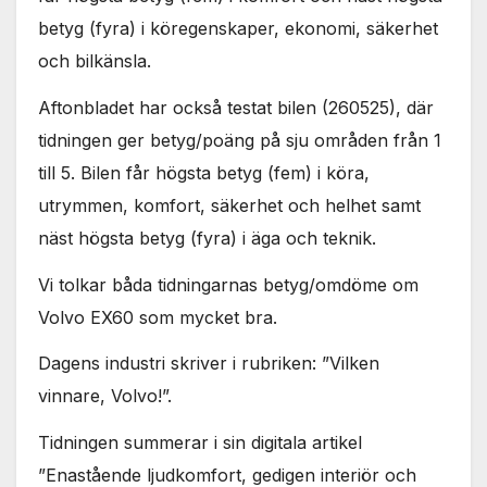
används.
betyg (fyra) i köregenskaper, ekonomi, säkerhet
och bilkänsla.
Marknadsföring
Aftonbladet har också testat bilen (260525), där
Genom att dela
med dig av dina
tidningen ger betyg/poäng på sju områden från 1
intressen och ditt
till 5. Bilen får högsta betyg (fem) i köra,
beteende när du
surfar ökar du
utrymmen, komfort, säkerhet och helhet samt
chansen att få se
näst högsta betyg (fyra) i äga och teknik.
personligt
anpassat innehåll
och erbjudanden.
Vi tolkar båda tidningarnas betyg/omdöme om
Volvo EX60 som mycket bra.
Dagens industri skriver i rubriken: ”Vilken
vinnare, Volvo!”.
Tidningen summerar i sin digitala artikel
”Enastående ljudkomfort, gedigen interiör och