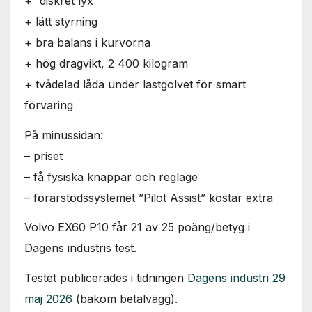
+ ”diskret lyx”
+ lätt styrning
+ bra balans i kurvorna
+ hög dragvikt, 2 400 kilogram
+ tvådelad låda under lastgolvet för smart
förvaring
På minussidan:
– priset
– få fysiska knappar och reglage
– förarstödssystemet ”Pilot Assist” kostar extra
Volvo EX60 P10 får 21 av 25 poäng/betyg i
Dagens industris test.
Testet publicerades i tidningen
Dagens industri 29
maj 2026
(bakom betalvägg).