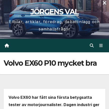
×
Hoppa
JÖRGENS VAL
till
innehåll
Elbilar, artiklar, föredrag, debattinlägg och
samhällsfrågor
Volvo EX60 P10 mycket bra
Volvo EX60 har fått sina första betygsatta
tester av motorjournalister. Dagen industri ger