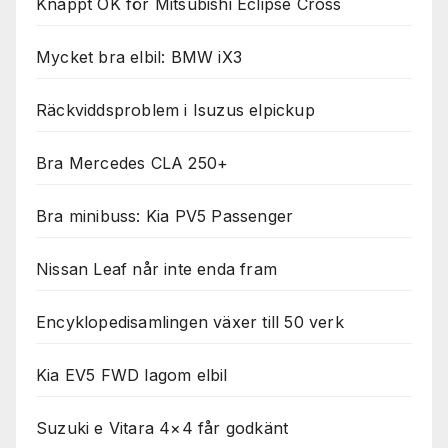
Knappt OK för Mitsubishi Eclipse Cross
Mycket bra elbil: BMW iX3
Räckviddsproblem i Isuzus elpickup
Bra Mercedes CLA 250+
Bra minibuss: Kia PV5 Passenger
Nissan Leaf når inte enda fram
Encyklopedisamlingen växer till 50 verk
Kia EV5 FWD lagom elbil
Suzuki e Vitara 4×4 får godkänt