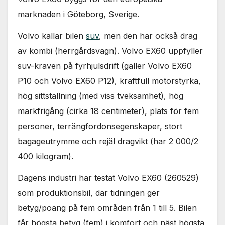
Nödvändiga
marknaden i Göteborg, Sverige.
Dessa kakor
går inte att
välja bort. De
Volvo kallar bilen
suv
, men den har också drag
behövs för
av kombi (herrgårdsvagn). Volvo EX60 uppfyller
att hemsidan
över huvud
suv-kraven på fyrhjulsdrift (gäller Volvo EX60
taget ska
P10 och Volvo EX60 P12), kraftfull motorstyrka,
fungera.
hög sittställning (med viss tveksamhet), hög
markfrigång (cirka 18 centimeter), plats för fem
Statistik
personer, terrängfordonsegenskaper, stort
För att vi ska
kunna
bagageutrymme och rejäl dragvikt (har 2 000/2
förbättra
400 kilogram).
hemsidans
funktionalitet
Dagens industri har testat Volvo EX60 (260529)
och
uppbyggnad,
som produktionsbil, där tidningen ger
baserat på
betyg/poäng på fem områden från 1 till 5. Bilen
hur
hemsidan
får högsta betyg (fem) i komfort och näst högsta