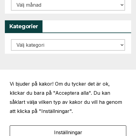
Arkiv
Kategorier
Kategorier
Vi bjuder på kakor! Om du tycker det är ok,
klickar du bara på "Acceptera alla". Du kan
såklart välja vilken typ av kakor du vill ha genom
att klicka på "Inställningar".
JÖRGENS VAL
Elbilar, artiklar, föredrag, debattinlägg och
Inställningar