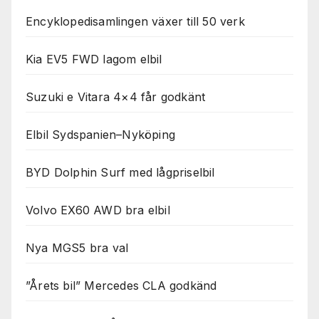
Encyklopedisamlingen växer till 50 verk
Kia EV5 FWD lagom elbil
Suzuki e Vitara 4×4 får godkänt
Elbil Sydspanien–Nyköping
BYD Dolphin Surf med lågpriselbil
Volvo EX60 AWD bra elbil
Nya MGS5 bra val
”Årets bil” Mercedes CLA godkänd