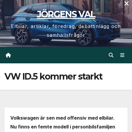
×
Hoppa
JÖRGENS VAL
till
innehåll
Elbilar, artiklar, föredrag, debattinlägg och
samhällsfrågor
VW ID.5 kommer starkt
Volkswagen är sen med offensiv med elbilar.
Nu finns en femte modell i personbilsfamiljen