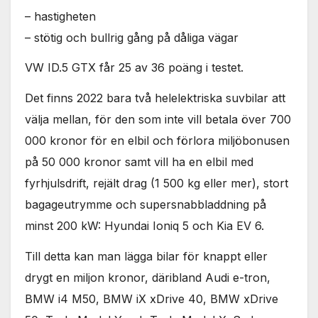
används.
– hastigheten
– stötig och bullrig gång på dåliga vägar
Marknadsföring
VW ID.5 GTX får 25 av 36 poäng i testet.
Genom att dela
med dig av dina
Det finns 2022 bara två helelektriska suvbilar att
intressen och ditt
beteende när du
välja mellan, för den som inte vill betala över 700
surfar ökar du
000 kronor för en elbil och förlora miljöbonusen
chansen att få se
personligt
på 50 000 kronor samt vill ha en elbil med
anpassat innehåll
fyrhjulsdrift, rejält drag (1 500 kg eller mer), stort
och erbjudanden.
bagageutrymme och supersnabbladdning på
minst 200 kW: Hyundai Ioniq 5 och Kia EV 6.
Till detta kan man lägga bilar för knappt eller
drygt en miljon kronor, däribland Audi e-tron,
BMW i4 M50, BMW iX xDrive 40, BMW xDrive