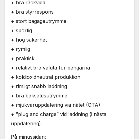
Nödvändiga
+ bra räckvidd
Dessa kakor
+ bra styrrespons
går inte att
+ stort bagageutrymme
välja bort. De
behövs för
+ sportig
att hemsidan
+ hög säkerhet
över huvud
taget ska
+ rymlig
fungera.
+ praktisk
+ relativt bra valuta för pengarna
Statistik
+ koldioxidneutral produktion
För att vi ska
+ rimligt snabb laddning
kunna
förbättra
+ bra baksätesutrymme
hemsidans
+ mjukvaruppdatering via nätet (OTA)
funktionalitet
och
+ ”plug and charge” vid laddning (i nästa
uppbyggnad,
uppdatering)
baserat på
hur
hemsidan
På minussidan: