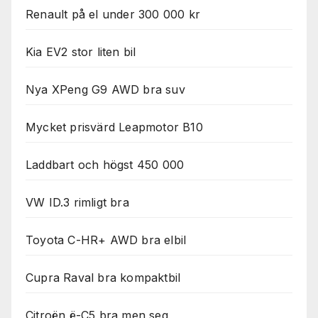
Renault på el under 300 000 kr
Kia EV2 stor liten bil
Nya XPeng G9 AWD bra suv
Mycket prisvärd Leapmotor B10
Laddbart och högst 450 000
VW ID.3 rimligt bra
Toyota C-HR+ AWD bra elbil
Cupra Raval bra kompaktbil
Citroën ë-C5 bra men seg