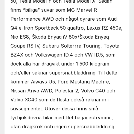
50, Tesla Model Y och Tesla Model X. Sedan
finns ”billiga” suvar som MG Marvel R
Performance AWD och något dyrare som Audi
Q4 e-tron Sportback 50 quattro, Lexus RZ 450e,
Nio ES8, Škoda Enyaq iV 80x/Škoda Enyaq
Coupé RS IV, Subaru Solterrra Touring, Toyota
BZ4X och Volkswagen ID.4 och VW ID.5, som
dock alla har dragvikt under 1 500 kilogram
och/eller saknar supersnabbladdning. Till detta
kommer Aiways U5, Ford Mustang Mach-e,
Nissan Ariya AWD, Polestar 2, Volvo C40 och
Volvo XC40 som de flesta också räknar in i
suvsegmentet. Utöver dessa finns små
fyrhjulsdrivna bilar med litet bagageutrymme,
utan dragkrok och ingen supersnabbladdning