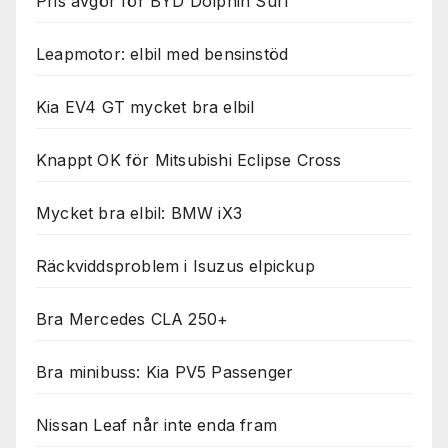
Pris avgör för BYD Dolphin Surf
Leapmotor: elbil med bensinstöd
Kia EV4 GT mycket bra elbil
Knappt OK för Mitsubishi Eclipse Cross
Mycket bra elbil: BMW iX3
Räckviddsproblem i Isuzus elpickup
Bra Mercedes CLA 250+
Bra minibuss: Kia PV5 Passenger
Nissan Leaf når inte enda fram