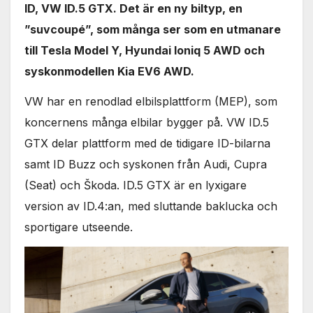
ID, VW ID.5 GTX. Det är en ny biltyp, en
”suvcoupé”, som många ser som en utmanare
till Tesla Model Y, Hyundai Ioniq 5 AWD och
syskonmodellen Kia EV6 AWD.
VW har en renodlad elbilsplattform (MEP), som
koncernens många elbilar bygger på. VW ID.5
GTX delar plattform med de tidigare ID-bilarna
samt ID Buzz och syskonen från Audi, Cupra
(Seat) och Škoda. ID.5 GTX är en lyxigare
version av ID.4:an, med sluttande baklucka och
sportigare utseende.