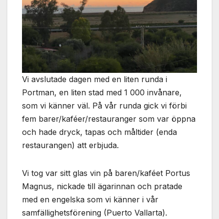
Nödvändiga
Dessa kakor
går inte att
välja bort. De
behövs för
att hemsidan
över huvud
taget ska
Vi avslutade dagen med en liten runda i
fungera.
Portman, en liten stad med 1 000 invånare,
som vi känner väl. På vår runda gick vi förbi
Statistik
fem barer/kaféer/restauranger som var öppna
För att vi ska
och hade dryck, tapas och måltider (enda
kunna
restaurangen) att erbjuda.
förbättra
hemsidans
funktionalitet
Vi tog var sitt glas vin på baren/kaféet Portus
och
uppbyggnad,
Magnus, nickade till ägarinnan och pratade
baserat på
med en engelska som vi känner i vår
hur
samfällighetsförening (Puerto Vallarta).
hemsidan