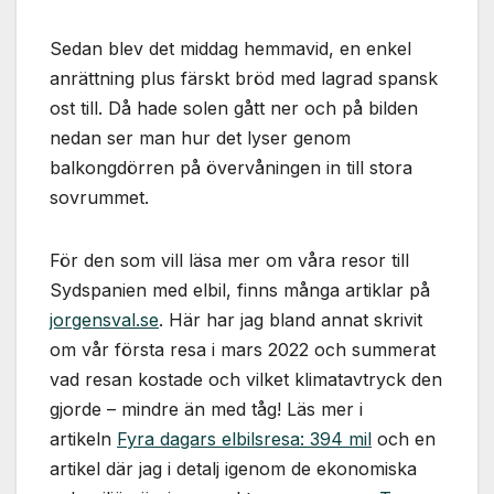
används.
Sedan blev det middag hemmavid, en enkel
anrättning plus färskt bröd med lagrad spansk
Marknadsföring
ost till. Då hade solen gått ner och på bilden
Genom att dela
med dig av dina
nedan ser man hur det lyser genom
intressen och ditt
balkongdörren på övervåningen in till stora
beteende när du
surfar ökar du
sovrummet.
chansen att få se
personligt
För den som vill läsa mer om våra resor till
anpassat innehåll
och erbjudanden.
Sydspanien med elbil, finns många artiklar på
jorgensval.se
. Här har jag bland annat skrivit
om vår första resa i mars 2022 och summerat
vad resan kostade och vilket klimatavtryck den
gjorde – mindre än med tåg! Läs mer i
artikeln
Fyra dagars elbilsresa: 394 mil
och en
artikel där jag i detalj igenom de ekonomiska