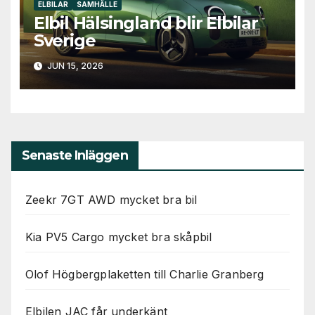
ELBILAR
SAMHÄLLE
Elbil Hälsingland blir Elbilar
Sverige
JUN 15, 2026
Senaste Inläggen
Zeekr 7GT AWD mycket bra bil
Kia PV5 Cargo mycket bra skåpbil
Olof Högbergplaketten till Charlie Granberg
Elbilen JAC får underkänt