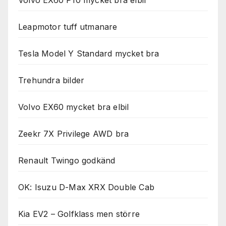
Volvo EX60 P10 mycket bra elbil
Leapmotor tuff utmanare
Tesla Model Y Standard mycket bra
Trehundra bilder
Volvo EX60 mycket bra elbil
Zeekr 7X Privilege AWD bra
Renault Twingo godkänd
OK: Isuzu D-Max XRX Double Cab
Kia EV2 – Golfklass men större