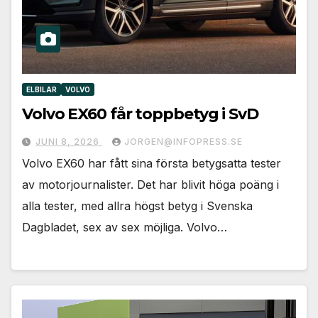
ELBILAR
VOLVO
Volvo EX60 får toppbetyg i SvD
JUNI 8, 2026
JORGEN@INFOPRESS.SE
Volvo EX60 har fått sina första betygsatta tester
av motorjournalister. Det har blivit höga poäng i
alla tester, med allra högst betyg i Svenska
Dagbladet, sex av sex möjliga. Volvo…