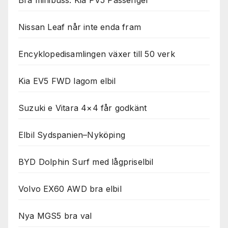
Bra minibuss: Kia PV5 Passenger
Nissan Leaf når inte enda fram
Encyklopedisamlingen växer till 50 verk
Kia EV5 FWD lagom elbil
Suzuki e Vitara 4×4 får godkänt
Elbil Sydspanien–Nyköping
BYD Dolphin Surf med lågpriselbil
Volvo EX60 AWD bra elbil
Nya MGS5 bra val