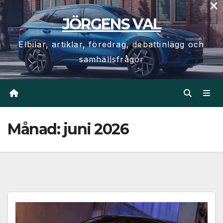
×
Hoppa
JÖRGENS VAL
till
innehåll
Elbilar, artiklar, föredrag, debattinlägg och
samhällsfrågor
Månad:
juni 2026