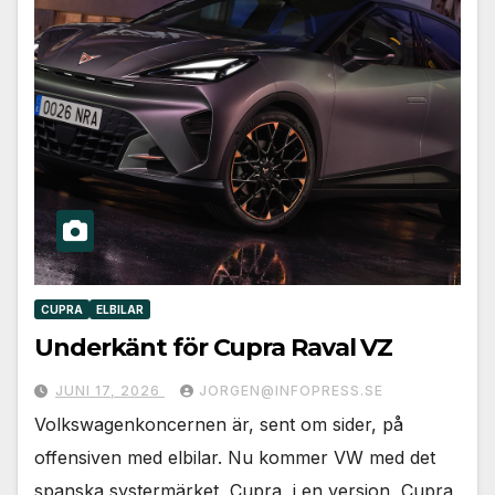
CUPRA
ELBILAR
Underkänt för Cupra Raval VZ
JUNI 17, 2026
JORGEN@INFOPRESS.SE
Volkswagenkoncernen är, sent om sider, på
offensiven med elbilar. Nu kommer VW med det
spanska systermärket, Cupra, i en version, Cupra