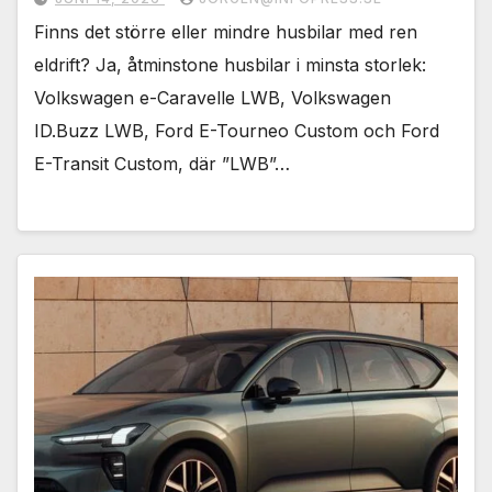
används.
Finns det större eller mindre husbilar med ren
eldrift? Ja, åtminstone husbilar i minsta storlek:
Marknadsföring
Volkswagen e-Caravelle LWB, Volkswagen
Genom att dela
med dig av dina
ID.Buzz LWB, Ford E-Tourneo Custom och Ford
intressen och ditt
E-Transit Custom, där ”LWB”…
beteende när du
surfar ökar du
chansen att få se
personligt
anpassat innehåll
och erbjudanden.