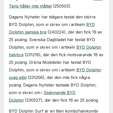
Nödvändiga
Tang håller inte måttet
(250503).
Dessa kakor
går inte att
Dagens Nyheter har tidigare testat den större
välja bort. De
behövs för
BYD Dolphin, som vi skrev om i artikeln
BYD
att hemsidan
Dolphin ganska bra
(240224), där den fick 19 av
över huvud
taget ska
25 poäng. Svenska Dagbladet har testat BYD
fungera.
Dolphin, som vi skrev om i artikeln
BYD Dolphin
halvbra
(231216), där den fick motsvarande 18 av
Statistik
25 poäng. Gröna Moibilister har testat BYD
För att vi ska
Dolphin, som vi skrev om i artikeln
BYD Dolphin
kunna
förbättra
svag elbil
(231206), där den inte fick några
hemsidans
poäng. Dagens Nyheter testade BYD Dolphin,
funktionalitet
och
som vi skrev om i
Spännande BYD
uppbyggnad,
Dolphin
(230527), där den fick 16 av 25 poäng.
baserat på
hur
hemsidan
BYD Dolphin Surf är en liten kombi/halvkombi