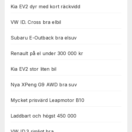
Kia EV2 dyr med kort räckvidd
VW ID. Cross bra elbil
Subaru E-Outback bra elsuv
Renault på el under 300 000 kr
Kia EV2 stor liten bil
Nya XPeng G9 AWD bra suv
Mycket prisvärd Leapmotor B10
Laddbart och högst 450 000
VW ID.3 rimligt bra