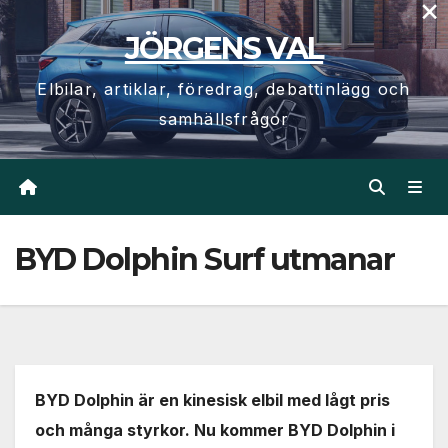
×
Hoppa
JÖRGENS VAL
till
innehåll
Elbilar, artiklar, föredrag, debattinlägg och
samhällsfrågor
BYD Dolphin Surf utmanar
BYD Dolphin är en kinesisk elbil med lågt pris
och många styrkor. Nu kommer BYD Dolphin i