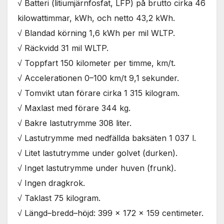
√ Batteri (litiumjärnfosfat, LFP) på brutto cirka 46
kilowattimmar, kWh, och netto 43,2 kWh.
√ Blandad körning 1,6 kWh per mil WLTP.
√ Räckvidd 31 mil WLTP.
√ Toppfart 150 kilometer per timme, km/t.
√ Accelerationen 0–100 km/t 9,1 sekunder.
√ Tomvikt utan förare cirka 1 315 kilogram.
√ Maxlast med förare 344 kg.
√ Bakre lastutrymme 308 liter.
√ Lastutrymme med nedfällda baksäten 1 037 l.
√ Litet lastutrymme under golvet (durken).
√ Inget lastutrymme under huven (frunk).
√ Ingen dragkrok.
√ Taklast 75 kilogram.
√ Längd–bredd–höjd: 399 x 172 x 159 centimeter.