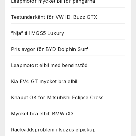
Leapmotor mycket bil för pengarna
Testunderkänt för VW ID. Buzz GTX
”Nja” till MGS5 Luxury
Pris avgör för BYD Dolphin Surf
Leapmotor: elbil med bensinstöd
Kia EV4 GT mycket bra elbil
Knappt OK för Mitsubishi Eclipse Cross
Mycket bra elbil: BMW iX3
Räckviddsproblem i Isuzus elpickup