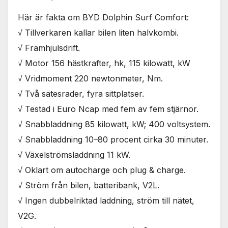
används.
Här är fakta om BYD Dolphin Surf Comfort:
√ Tillverkaren kallar bilen liten halvkombi.
Marknadsföring
√ Framhjulsdrift.
Genom att dela
med dig av dina
√ Motor 156 hästkrafter, hk, 115 kilowatt, kW
intressen och ditt
√ Vridmoment 220 newtonmeter, Nm.
beteende när du
surfar ökar du
√ Två sätesrader, fyra sittplatser.
chansen att få se
√ Testad i Euro Ncap med fem av fem stjärnor.
personligt
anpassat innehåll
√ Snabbladdning 85 kilowatt, kW; 400 voltsystem.
och erbjudanden.
√ Snabbladdning 10–80 procent cirka 30 minuter.
√ Växelströmsladdning 11 kW.
√ Oklart om autocharge och plug & charge.
√ Ström från bilen, batteribank, V2L.
√ Ingen dubbelriktad laddning, ström till nätet,
V2G.