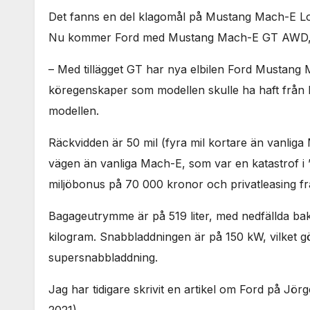
Det fanns en del klagomål på Mustang Mach-E Long
Nu kommer Ford med Mustang Mach-E GT AWD, s
– Med tillägget GT har nya elbilen Ford Mustang
köregenskaper som modellen skulle ha haft från bö
modellen.
Räckvidden är 50 mil (fyra mil kortare än vanliga
vägen än vanliga Mach-E, som var en katastrof i ”
miljöbonus på 70 000 kronor och privatleasing f
Bagageutrymme är på 519 liter, med nedfällda bak
kilogram. Snabbladdningen är på 150 kW, vilket gö
supersnabbladdning.
Jag har tidigare skrivit en artikel om Ford på Jör