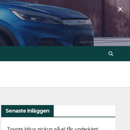
×
Senaste Inläggen
Toyota Hilux pickup på el får underkänt