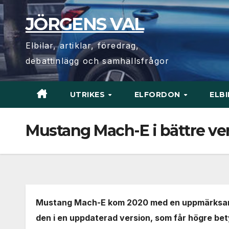
Hoppa
JÖRGENS VAL
till
innehåll
Elbilar, artiklar, föredrag,
debattinlägg och samhällsfrågor
UTRIKES
ELFORDON
ELB
Mustang Mach-E i bättre ve
Mustang Mach-E kom 2020 med en uppmärksamm
den i en uppdaterad version, som får högre bet