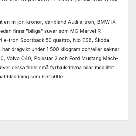
ygt en miljon kronor, däribland Audi e-tron, BMW iX
edan finns ”billiga” suvar som MG Marvel R
e-tron Sportback 50 quattro, Nio ES8, Škoda
 har dragvikt under 1 500 kilogram och/eller saknar
40, Volvo C40, Polestar 2 och Ford Mustang Mach-
er dessa finns små fyrhjulsdrivna bilar med litet
abbladdning som Fiat 500e.