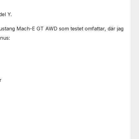
el Y.
Mustang Mach-E GT AWD som testet omfattar, där jag
nus:
r