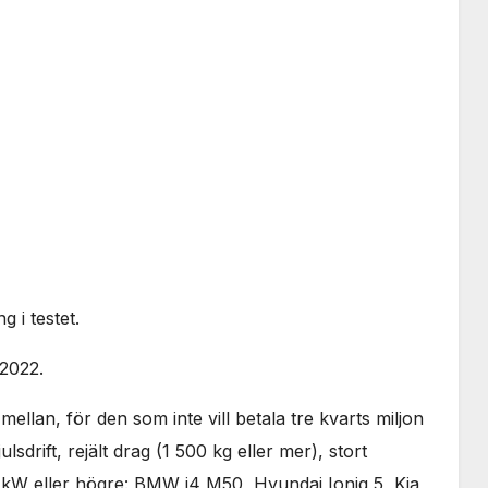
i testet.
 2022.
 mellan, för den som inte vill betala tre kvarts miljon
lsdrift, rejält drag (1 500 kg eller mer), stort
W eller högre: BMW i4 M50, Hyundai Ioniq 5, Kia