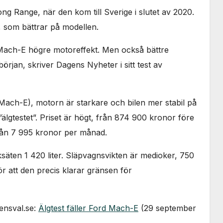
 Range, när den kom till Sverige i slutet av 2020.
om bättrar på modellen.
 Mach-E högre motoreffekt. Men också bättre
rjan, skriver Dagens Nyheter i sitt test av
 Mach-E), motorn är starkare och bilen mer stabil på
älgtestet”. Priset är högt, från 874 900 kronor före
rån 7 995 kronor per månad.
säten 1 420 liter. Släpvagnsvikten är medioker, 750
r att den precis klarar gränsen för
gensval.se:
Älgtest fäller Ford Mach-E
(29 september