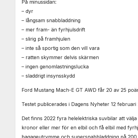
På minussidan:
– dyr
– långsam snabbladdning
– mer fram- än fyrhjulsdrift
– slirig på framhjulen
– inte så sportig som den vill vara
– ratten skymmer delvis skärmen
– ingen genomlastningslucka
– sladdrigt insynsskydd
Ford Mustang Mach-E GT AWD får 20 av 25 poäng 
Testet publicerades i Dagens Nyheter 12 februari
Det finns 2022 fyra helelektriska suvbilar att välja
kronor eller mer för en elbil och få elbil med fyrhju
bagageutrymme och supersnabbladdning på 200 k