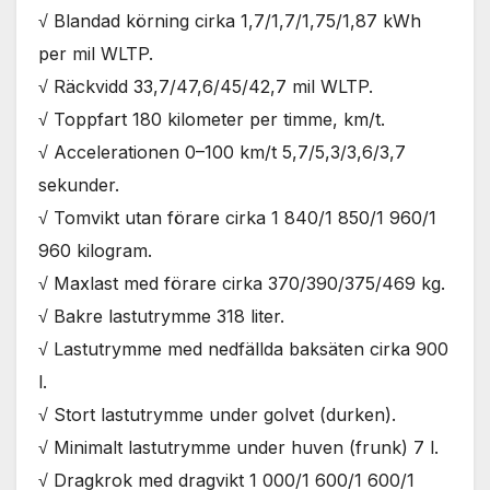
√ Blandad körning cirka 1,7/1,7/1,75/1,87 kWh
per mil WLTP.
√ Räckvidd 33,7/47,6/45/42,7 mil WLTP.
√ Toppfart 180 kilometer per timme, km/t.
√ Accelerationen 0–100 km/t 5,7/5,3/3,6/3,7
sekunder.
√ Tomvikt utan förare cirka 1 840/1 850/1 960/1
960 kilogram.
√ Maxlast med förare cirka 370/390/375/469 kg.
√ Bakre lastutrymme 318 liter.
√ Lastutrymme med nedfällda baksäten cirka 900
l.
√ Stort lastutrymme under golvet (durken).
√ Minimalt lastutrymme under huven (frunk) 7 l.
√ Dragkrok med dragvikt 1 000/1 600/1 600/1