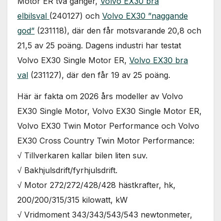
Motor ER två gånger,
Volvo EX30 bra
elbilsval
(240127) och
Volvo EX30 ”naggande
god”
(231118), där den får motsvarande 20,8 och
21,5 av 25 poäng. Dagens industri har testat
Volvo EX30 Single Motor ER,
Volvo EX30 bra
val
(231127), där den får 19 av 25 poäng.
Här är fakta om 2026 års modeller av Volvo
EX30 Single Motor, Volvo EX30 Single Motor ER,
Volvo EX30 Twin Motor Performance och Volvo
EX30 Cross Country Twin Motor Performance:
√ Tillverkaren kallar bilen liten suv.
√ Bakhjulsdrift/fyrhjulsdrift.
√ Motor 272/272/428/428 hästkrafter, hk,
200/200/315/315 kilowatt, kW
√ Vridmoment 343/343/543/543 newtonmeter,