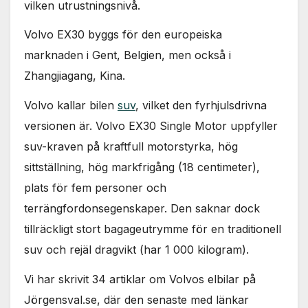
vilken utrustningsnivå.
Volvo EX30 byggs för den europeiska
marknaden i Gent, Belgien, men också i
Zhangjiagang, Kina.
Volvo kallar bilen
suv
, vilket den fyrhjulsdrivna
versionen är. Volvo EX30 Single Motor uppfyller
suv-kraven på kraftfull motorstyrka, hög
sittställning, hög markfrigång (18 centimeter),
plats för fem personer och
terrängfordonsegenskaper. Den saknar dock
tillräckligt stort bagageutrymme för en traditionell
suv och rejäl dragvikt (har 1 000 kilogram).
Vi har skrivit 34 artiklar om Volvos elbilar på
Jörgensval.se, där den senaste med länkar