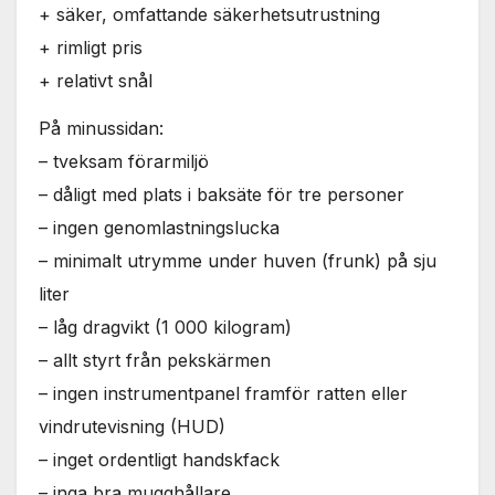
+ säker, omfattande säkerhetsutrustning
+ rimligt pris
+ relativt snål
På minussidan:
– tveksam förarmiljö
– dåligt med plats i baksäte för tre personer
– ingen genomlastningslucka
– minimalt utrymme under huven (frunk) på sju
liter
– låg dragvikt (1 000 kilogram)
– allt styrt från pekskärmen
– ingen instrumentpanel framför ratten eller
vindrutevisning (HUD)
– inget ordentligt handskfack
– inga bra mugghållare