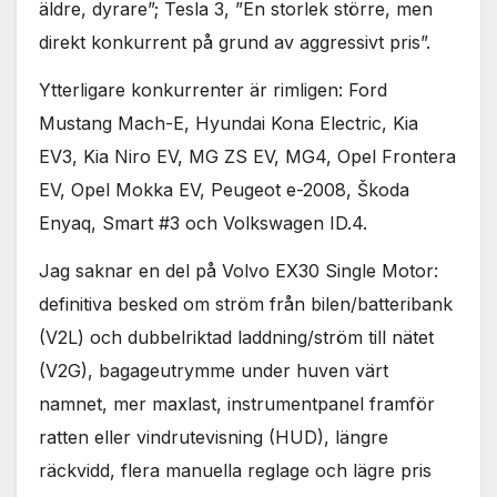
äldre, dyrare”; Tesla 3, ”En storlek större, men
direkt konkurrent på grund av aggressivt pris”.
Ytterligare konkurrenter är rimligen: Ford
Mustang Mach-E, Hyundai Kona Electric, Kia
EV3, Kia Niro EV, MG ZS EV, MG4, Opel Frontera
EV, Opel Mokka EV, Peugeot e-2008, Škoda
Enyaq, Smart #3 och Volkswagen ID.4.
Jag saknar en del på Volvo EX30 Single Motor:
definitiva besked om ström från bilen/batteribank
(V2L) och dubbelriktad laddning/ström till nätet
(V2G), bagageutrymme under huven värt
namnet, mer maxlast, instrumentpanel framför
ratten eller vindrutevisning (HUD), längre
räckvidd, flera manuella reglage och lägre pris