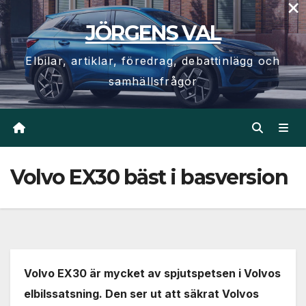
×
Hoppa
JÖRGENS VAL
till
innehåll
Elbilar, artiklar, föredrag, debattinlägg och
samhällsfrågor
Volvo EX30 bäst i basversion
Volvo EX30 är mycket av spjutspetsen i Volvos
elbilssatsning. Den ser ut att säkrat Volvos