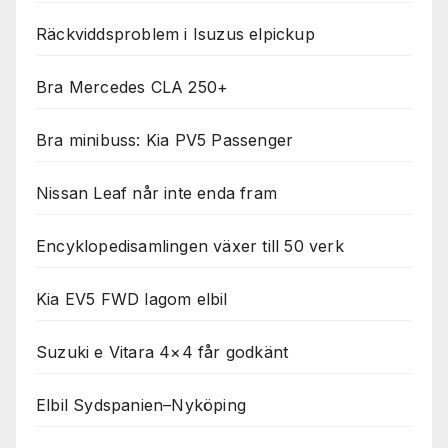
Räckviddsproblem i Isuzus elpickup
Bra Mercedes CLA 250+
Bra minibuss: Kia PV5 Passenger
Nissan Leaf når inte enda fram
Encyklopedisamlingen växer till 50 verk
Kia EV5 FWD lagom elbil
Suzuki e Vitara 4×4 får godkänt
Elbil Sydspanien–Nyköping