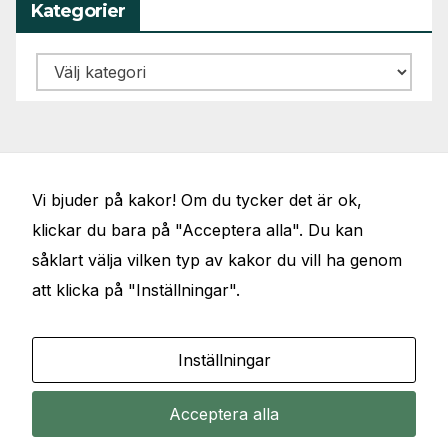
Kategorier
Kategorier
Vi bjuder på kakor! Om du tycker det är ok,
klickar du bara på "Acceptera alla". Du kan
såklart välja vilken typ av kakor du vill ha genom
att klicka på "Inställningar".
JÖRGENS VAL
Elbilar, artiklar, föredrag, debattinlägg och
Inställningar
samhällsfrågor
Acceptera alla