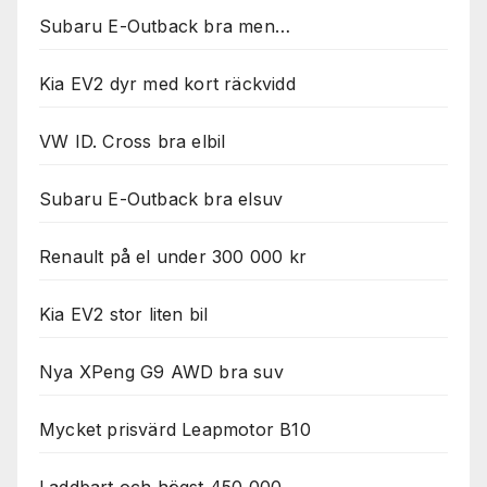
Subaru E-Outback bra men…
Kia EV2 dyr med kort räckvidd
VW ID. Cross bra elbil
Subaru E-Outback bra elsuv
Renault på el under 300 000 kr
Kia EV2 stor liten bil
Nya XPeng G9 AWD bra suv
Mycket prisvärd Leapmotor B10
Laddbart och högst 450 000