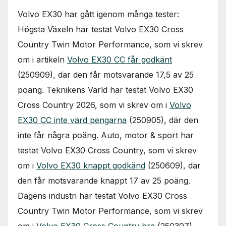
Nödvändiga
Volvo EX30 har gått igenom många tester:
Dessa kakor
går inte att
Högsta Växeln har testat Volvo EX30 Cross
välja bort. De
Country Twin Motor Performance, som vi skrev
behövs för
att hemsidan
om i artikeln
Volvo EX30 CC får godkänt
över huvud
(250909), där den får motsvarande 17,5 av 25
taget ska
fungera.
poäng. Teknikens Värld har testat Volvo EX30
Cross Country 2026, som vi skrev om i
Volvo
Statistik
EX30 CC inte värd pengarna
(250905), där den
För att vi ska
inte får några poäng. Auto, motor & sport har
kunna
förbättra
testat Volvo EX30 Cross Country, som vi skrev
hemsidans
om i
Volvo EX30 knappt godkänd
(250609), där
funktionalitet
och
den får motsvarande knappt 17 av 25 poäng.
uppbyggnad,
Dagens industri har testat Volvo EX30 Cross
baserat på
hur
Country Twin Motor Performance, som vi skrev
hemsidan