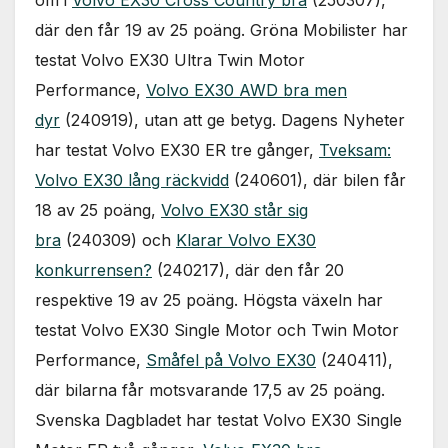
om i
Volvo EX30 Cross Country bra
(250307),
används.
där den får 19 av 25 poäng. Gröna Mobilister har
testat Volvo EX30 Ultra Twin Motor
Marknadsföring
Performance,
Volvo EX30 AWD bra men
Genom att dela
med dig av dina
dyr
(240919), utan att ge betyg. Dagens Nyheter
intressen och ditt
har testat Volvo EX30 ER tre gånger,
Tveksam:
beteende när du
surfar ökar du
Volvo EX30 lång räckvidd
(240601), där bilen får
chansen att få se
18 av 25 poäng,
Volvo EX30 står sig
personligt
anpassat innehåll
bra
(240309) och
Klarar Volvo EX30
och erbjudanden.
konkurrensen?
(240217), där den får 20
respektive 19 av 25 poäng. Högsta växeln har
testat Volvo EX30 Single Motor och Twin Motor
Performance,
Småfel på Volvo EX30
(240411),
där bilarna får motsvarande 17,5 av 25 poäng.
Svenska Dagbladet har testat Volvo EX30 Single