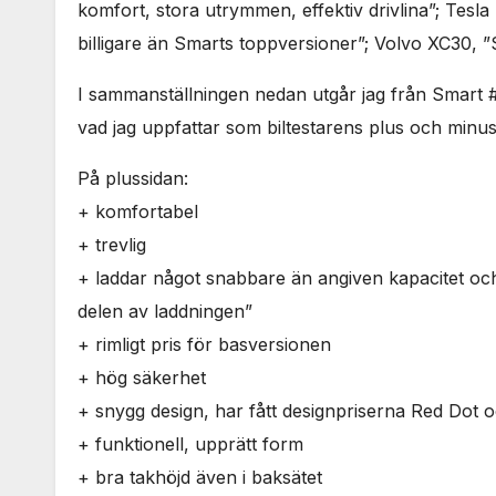
komfort, stora utrymmen, effektiv drivlina”; Tesl
billigare än Smarts toppversioner”; Volvo XC30, 
I sammanställningen nedan utgår jag från Smart 
vad jag uppfattar som biltestarens plus och minus
På plussidan:
+ komfortabel
+ trevlig
+ laddar något snabbare än angiven kapacitet och 
delen av laddningen”
+ rimligt pris för basversionen
+ hög säkerhet
+ snygg design, har fått designpriserna Red Dot o
+ funktionell, upprätt form
+ bra takhöjd även i baksätet