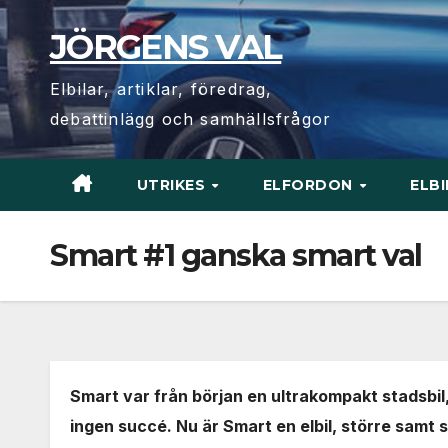
Hoppa
JÖRGENS VAL
till
innehåll
Elbilar, artiklar, föredrag,
debattinlägg och samhällsfrågor
UTRIKES
ELFORDON
ELB
Smart #1 ganska smart val
Smart var från början en ultrakompakt stadsbil,
ingen succé. Nu är Smart en elbil, större sam