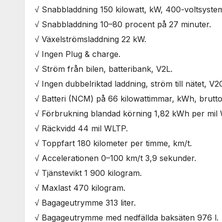
√ Snabbladdning 150 kilowatt, kW, 400-voltsyste
√ Snabbladdning 10–80 procent på 27 minuter.
√ Växelströmsladdning 22 kW.
√ Ingen Plug & charge.
√ Ström från bilen, batteribank, V2L.
√ Ingen dubbelriktad laddning, ström till nätet, V2
√ Batteri (NCM) på 66 kilowattimmar, kWh, brutt
√ Förbrukning blandad körning 1,82 kWh per mil
√ Räckvidd 44 mil WLTP.
√ Toppfart 180 kilometer per timme, km/t.
√ Accelerationen 0–100 km/t 3,9 sekunder.
√ Tjänstevikt 1 900 kilogram.
√ Maxlast 470 kilogram.
√ Bagageutrymme 313 liter.
√ Bagageutrymme med nedfällda baksäten 976 l.