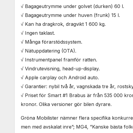
√ Bagageutrymme under golvet (durken) 60 l.
√ Bagageutrymme under huven (frunk) 15 l.
√ Kan ha dragkrok, dragvikt 1 600 kg.
√ Ingen taklast.
√ Många förarstödssystem.
√ Nätuppdatering (OTA).
√ Instrumentpanel framför ratten.
√ Vindrutevisning, head-up-display.
√ Apple carplay och Android auto.
√ Garantier: nybil två år, vagnskada tre år, rostsky
√ Priset för Smart #1 Brabus är från 535 000 kr
kronor. Olika versioner gör bilen dyrare.
Gröna Mobilister nämner flera specifika konkurre
men med avskalat inre”; MG4, ”Kanske bästa folkel