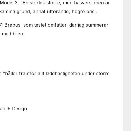
a Model 3, ”En storlek större, men basversionen är
används.
”Samma grund, annat utförande, högre pris”.
Marknadsföring
#1 Brabus, som testet omfattar, där jag summerar
Genom att dela
 med bilen.
med dig av dina
intressen och ditt
beteende när du
surfar ökar du
chansen att få se
personligt
anpassat innehåll
”håller framför allt laddhastigheten under större
och erbjudanden.
ch iF Design