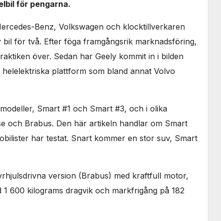
lbil för pengarna.
Mercedes-Benz, Volkswagen och klocktillverkaren
l för två. Efter föga framgångsrik marknadsföring,
aktiken över. Sedan har Geely kommit in i bilden
helelektriska plattform som bland annat Volvo
å modeller, Smart #1 och Smart #3, och i olika
se och Brabus. Den här artikeln handlar om Smart
bilister har testat. Snart kommer en stor suv, Smart
 fyrhjulsdrivna version (Brabus) med kraftfull motor,
ed 1 600 kilograms dragvik och markfrigång på 182