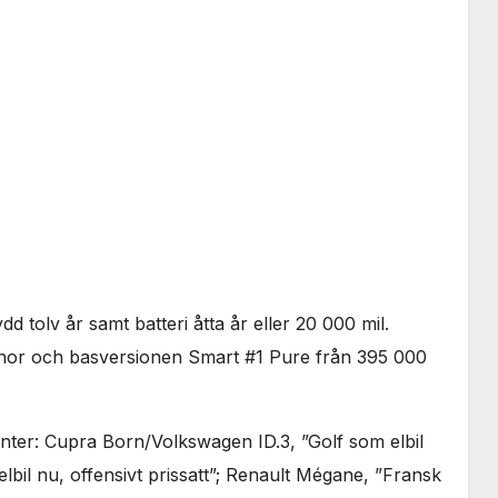
Nödvändiga
Dessa kakor
går inte att
välja bort. De
behövs för
att hemsidan
över huvud
taget ska
fungera.
Statistik
För att vi ska
kunna
dd tolv år samt batteri åtta år eller 20 000 mil.
förbättra
hemsidans
onor och basversionen Smart #1 Pure från 395 000
funktionalitet
och
uppbyggnad,
nter: Cupra Born/Volkswagen ID.3, ”Golf som elbil
baserat på
hur
bil nu, offensivt prissatt”; Renault Mégane, ”Fransk
hemsidan