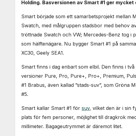
Holding. Basversionen av Smart #1 ger mycket e
Smart började som ett samarbetsprojekt mellan 
Swatch, med målgruppen stadsbor med behov av bi
tröttnade Swatch och VW; Mercedes-Benz tog i pr
som hälftenägare. Nu bygger Smart #1 på samma 
XC30, Geely SEA1.
Smart finns i dag enbart som elbil. Den finns i tv
versioner Pure, Pro, Pure+, Pro+, Premium, Pul
#1 Brabus, även kallad ”stads-suv”, som Gröna Mo
#5.
Smart kallar Smart #1 för
suv
, vilket den är i sin
plats för fem personer, möjlighet till dragkrok m
millimeter. Bagageutrymmet är däremot litet.