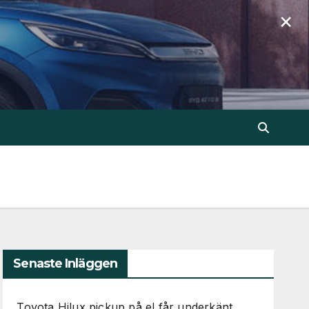
×
Senaste Inläggen
Toyota Hilux pickup på el får underkänt