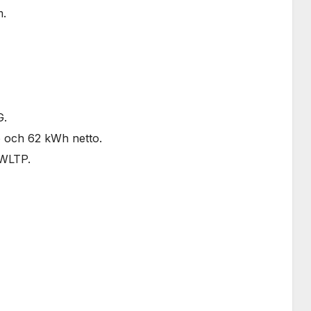
m.
G.
o och 62 kWh netto.
 WLTP.