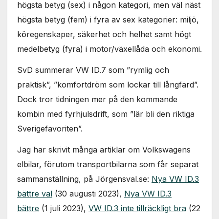
högsta betyg (sex) i någon kategori, men väl näst
högsta betyg (fem) i fyra av sex kategorier: miljö,
köregenskaper, säkerhet och helhet samt högt
medelbetyg (fyra) i motor/växellåda och ekonomi.
SvD summerar VW ID.7 som ”rymlig och
praktisk”, ”komfortdröm som lockar till långfärd”.
Dock tror tidningen mer på den kommande
kombin med fyrhjulsdrift, som ”lär bli den riktiga
Sverigefavoriten”.
Jag har skrivit många artiklar om Volkswagens
elbilar, förutom transportbilarna som får separat
sammanställning, på Jörgensval.se:
Nya VW ID.3
bättre val
(30 augusti 2023),
Nya VW ID.3
bättre
(1 juli 2023),
VW ID.3 inte tillräckligt bra
(22