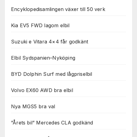
Encyklopedisamlingen växer till 50 verk
Kia EV5 FWD lagom elbil
Suzuki e Vitara 4×4 får godkänt
Elbil Sydspanien–Nyköping
BYD Dolphin Surf med lågpriselbil
Volvo EX60 AWD bra elbil
Nya MGS5 bra val
”Årets bil” Mercedes CLA godkänd