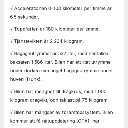
används.
√ Accelerationen 0–100 kilometer per timme är
6,5 sekunder.
Marknadsföring
Genom att dela
√ Toppfarten är 180 kilometer per timme.
med dig av dina
intressen och ditt
√ Tjänstevikten är 2 204 kilogram.
beteende när du
surfar ökar du
√ Bagageutrymmet är 532 liter, med nedfällda
chansen att få se
baksäten 1 586 liter. Bilen har ett litet utrymme
personligt
anpassat innehåll
under durken men inget bagageutrymme under
och erbjudanden.
huven (frunk).
√ Bilen har möjlighet till dragkrok, med 1 000
kilogram dragvikt, och taklast på 75 kilogram.
√ Bilen har mängder av förarstödssystem. Bilen
kommer att få nätuppdatering (OTA), har