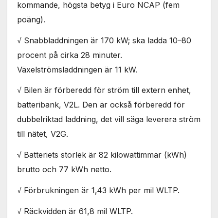
Nödvändiga
kommande, högsta betyg i Euro NCAP (fem
Dessa kakor
poäng).
går inte att
välja bort. De
√ Snabbladdningen är 170 kW; ska ladda 10–80
behövs för
att hemsidan
procent på cirka 28 minuter.
över huvud
Växelströmsladdningen är 11 kW.
taget ska
fungera.
√ Bilen är förberedd för ström till extern enhet,
batteribank, V2L. Den är också förberedd för
Statistik
dubbelriktad laddning, det vill säga leverera ström
För att vi ska
till nätet, V2G.
kunna
förbättra
hemsidans
√ Batteriets storlek är 82 kilowattimmar (kWh)
funktionalitet
brutto och 77 kWh netto.
och
uppbyggnad,
√ Förbrukningen är 1‚43 kWh per mil WLTP.
baserat på
hur
√ Räckvidden är 61,8 mil WLTP.
hemsidan