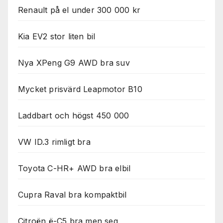
Renault på el under 300 000 kr
Kia EV2 stor liten bil
Nya XPeng G9 AWD bra suv
Mycket prisvärd Leapmotor B10
Laddbart och högst 450 000
VW ID.3 rimligt bra
Toyota C-HR+ AWD bra elbil
Cupra Raval bra kompaktbil
Citroën ë-C5 bra men seg