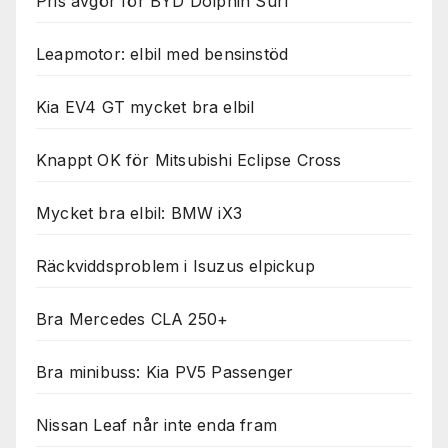
Pris avgör för BYD Dolphin Surf
Leapmotor: elbil med bensinstöd
Kia EV4 GT mycket bra elbil
Knappt OK för Mitsubishi Eclipse Cross
Mycket bra elbil: BMW iX3
Räckviddsproblem i Isuzus elpickup
Bra Mercedes CLA 250+
Bra minibuss: Kia PV5 Passenger
Nissan Leaf når inte enda fram