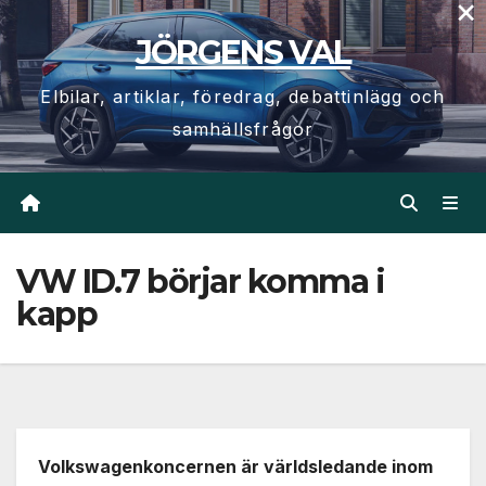
×
Hoppa
JÖRGENS VAL
till
innehåll
Elbilar, artiklar, föredrag, debattinlägg och
samhällsfrågor
VW ID.7 börjar komma i
kapp
Volkswagenkoncernen är världsledande inom