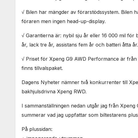
√ Bilen har mängder av förarstödssystem. Bilen 
föraren men ingen head-up-display.
√ Garantierna är: nybil sju år eller 16 000 mil för
år, lack tre år, assistans fem år och batteri åtta år
√ Priset för Xpeng G9 AWD Performance är från 82
finns tillvalspaket.
Dagens Nyheter nämner två konkurrenter till X
bakhjulsdrivna Xpeng RWD.
I sammanställningen nedan utgår jag från Xpeng
summerar vad jag uppfattar som biltestarens plu
På plussidan: