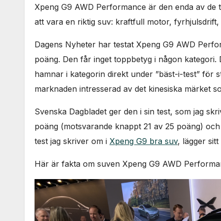
Xpeng G9 AWD Performance är den enda av de t
att vara en riktig suv: kraftfull motor, fyrhjulsdri
Dagens Nyheter har testat Xpeng G9 AWD Perform
poäng. Den får inget toppbetyg i någon kategori. D
hamnar i kategorin direkt under ”bäst-i-test” för st
marknaden intresserad av det kinesiska märket so
Svenska Dagbladet ger den i sin test, som jag skr
poäng (motsvarande knappt 21 av 25 poäng) och gö
test jag skriver om i
Xpeng G9 bra suv
, lägger si
Här är fakta om suven Xpeng G9 AWD Performa