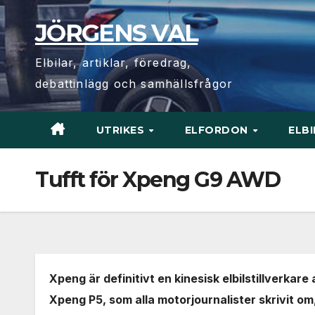
Hoppa
JÖRGENS VAL
till
innehåll
Elbilar, artiklar, föredrag,
debattinlägg och samhällsfrågor
UTRIKES
ELFORDON
ELB
Tufft för Xpeng G9 AWD
Xpeng är definitivt en kinesisk elbilstillverkar
Xpeng P5, som alla motorjournalister skrivit o