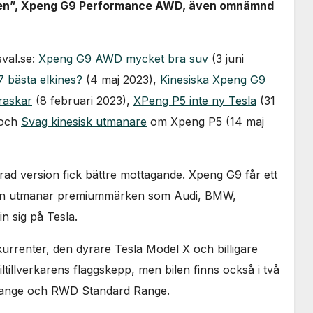
onen”, Xpeng G9 Performance AWD, även omnämnd
sval.se:
Xpeng G9 AWD mycket bra suv
(3 juni
 bästa elkines?
(4 maj 2023),
Kinesiska Xpeng G9
raskar
(8 februari 2023),
XPeng P5 inte ny Tesla
(31
 och
Svag kinesisk utmanare
om Xpeng P5 (14 maj
rad version fick bättre mottagande. Xpeng G9 får ett
; den utmanar premiummärken som Audi, BMW,
n sig på Tesla.
renter, den dyrare Tesla Model X och billigare
llverkarens flaggskepp, men bilen finns också i två
Range och RWD Standard Range.