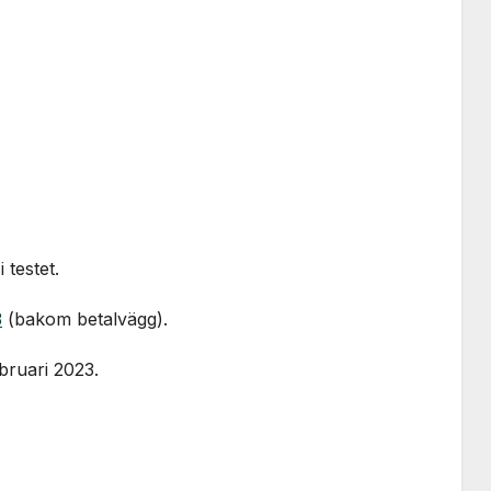
testet.
3
(bakom betalvägg).
bruari 2023.