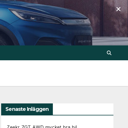
×
Senaste Inläggen
Zeekr 7GT AWD mycket bra bil