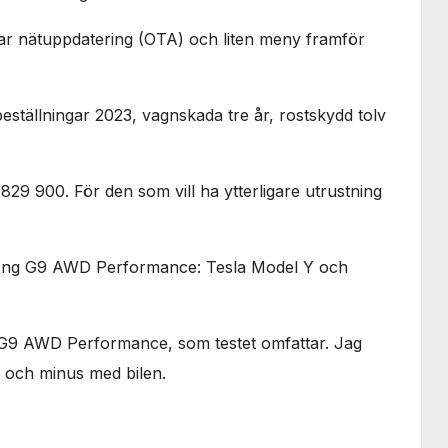
Nödvändiga
Dessa kakor
har nätuppdatering (OTA) och liten meny framför
går inte att
välja bort. De
behövs för
att hemsidan
 beställningar 2023, vagnskada tre år, rostskydd tolv
över huvud
.
taget ska
fungera.
9 900. För den som vill ha ytterligare utrustning
Statistik
För att vi ska
peng G9 AWD Performance: Tesla Model Y och
kunna
förbättra
hemsidans
funktionalitet
 G9 AWD Performance, som testet omfattar. Jag
och
s och minus med bilen.
uppbyggnad,
baserat på
hur
hemsidan