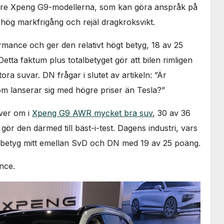
re Xpeng G9-modellerna, som kan göra anspråk på
ft, hög markfrigång och rejäl dragkroksvikt.
ance och ger den relativt högt betyg, 18 av 25
etta faktum plus totalbetyget gör att bilen rimligen
ora suvar. DN frågar i slutet av artikeln: ”Är
m lanserar sig med högre priser än Tesla?”
iver om i
Xpeng G9 AWR mycket bra suv
, 30 av 36
r den därmed till bäst-i-test. Dagens industri, vars
tt betyg mitt emellan SvD och DN med 19 av 25 poäng.
nce.