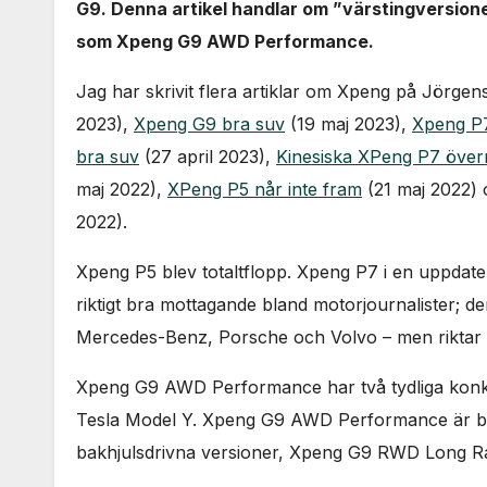
G9. Denna artikel handlar om ”värstingversi
som Xpeng G9 AWD Performance.
Jag har skrivit flera artiklar om Xpeng på Jörgen
2023),
Xpeng G9 bra suv
(19 maj 2023),
Xpeng P7
bra suv
(27 april 2023),
Kinesiska XPeng P7 över
maj 2022),
XPeng P5 når inte fram
(21 maj 2022)
2022).
Xpeng P5 blev totaltflopp. Xpeng P7 i en uppdate
riktigt bra mottagande bland motorjournalister
Mercedes-Benz, Porsche och Volvo – men riktar i
Xpeng G9 AWD Performance har två tydliga konkur
Tesla Model Y. Xpeng G9 AWD Performance är bilti
bakhjulsdrivna versioner, Xpeng G9 RWD Long 