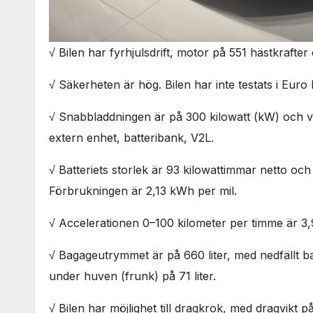
√ Bilen har fyrhjulsdrift, motor på 551 hästkraf
√ Säkerheten är hög. Bilen har inte testats i Eu
√ Snabbladdningen är på 300 kilowatt (kW) och vä
extern enhet, batteribank, V2L.
√ Batteriets storlek är 93 kilowattimmar netto o
Förbrukningen är 2,13 kWh per mil.
√ Accelerationen 0–100 kilometer per timme är 3,
√ Bagageutrymmet är på 660 liter, med nedfällt ba
under huven (frunk) på 71 liter.
√ Bilen har möjlighet till dragkrok, med dragvikt p