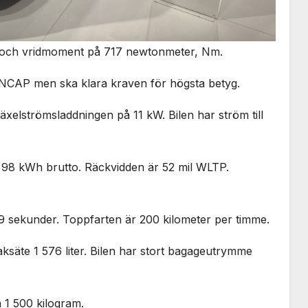
ter och vridmoment på 717 newtonmeter, Nm.
ro NCAP men ska klara kraven för högsta betyg.
xelströmsladdningen på 11 kW. Bilen har ström till
ch 98 kWh brutto. Räckvidden är 52 mil WLTP.
9 sekunder. Toppfarten är 200 kilometer per timme.
ksäte 1 576 liter. Bilen har stort bagageutrymme
å 1 500 kilogram.