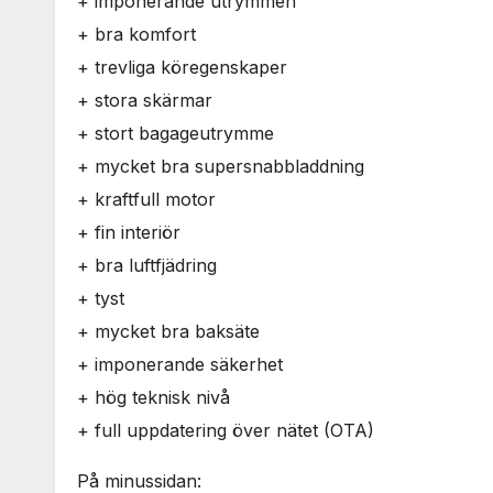
+ imponerande utrymmen
+ bra komfort
+ trevliga köregenskaper
+ stora skärmar
+ stort bagageutrymme
+ mycket bra supersnabbladdning
+ kraftfull motor
+ fin interiör
+ bra luftfjädring
+ tyst
+ mycket bra baksäte
+ imponerande säkerhet
+ hög teknisk nivå
+ full uppdatering över nätet (OTA)
På minussidan: