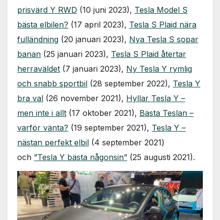
Nödvändiga
prisvärd Y RWD
(10 juni 2023),
Tesla Model S
Dessa kakor
går inte att
bästa elbilen?
(17 april 2023),
Tesla S Plaid nära
välja bort. De
fulländning
(20 januari 2023),
Nya Tesla S sopar
behövs för
att hemsidan
banan
(25 januari 2023),
Tesla S Plaid återtar
över huvud
herraväldet
(7 januari 2023),
Ny Tesla Y rymlig
taget ska
fungera.
och snabb sportbil
(28 september 2022),
Tesla Y
bra val
(26 november 2021),
Hyllar Tesla Y –
men inte i allt
(17 oktober 2021),
Bästa Teslan –
Statistik
För att vi ska
varför vänta?
(19 september 2021),
Tesla Y –
kunna
nästan perfekt elbil
(4 september 2021)
förbättra
hemsidans
och
”Tesla Y bästa någonsin”
(25 augusti 2021).
funktionalitet
och
uppbyggnad,
baserat på
hur
hemsidan