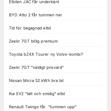
Elbilen JAC får underkänt
BYD Atto 2 får tummen ner
Tid för begagnad elbil
Zeekr 7GT billig premium
Toyota bZ4X Tourer ny Volvo-kombi?
Zeekr 7GT ”väldigt prisvärd”
Nissan Micra 52 kWh bra bil
Kia EV2 ”lätt och smidig” elbil
Renault Twingo får ”tummen upp”