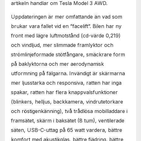
artikeln handlar om Tesla Model 3 AWD.
Uppdateringen är mer omfattande än vad som
brukar vara fallet vid en ”facelift”. Bilen har ny
front med lägre luftmotstånd (cd-värde 0,219)
och vindljud, mer slimmade framlyktor och
strömlinjeformade stötfångare, smäckrare form
på baklyktorna och mer aerodynamisk
utformning på fälgarna. Invändigt är skärmarna
mer ljusstarka och responsiva, ratten har inga
spakar, ratten har flera knappvalsfunktioner
(blinkers, helljus, backkamera, vindrutetorkare
och röstigenkänning), två trådlösa mobilladdare i
framsätet, skärm i baksätet (8 tum), ventilerade
säten, USB-C-uttag på 65 watt vardera, bättre
komfort med akustikglas, bättre fjädring, bättre