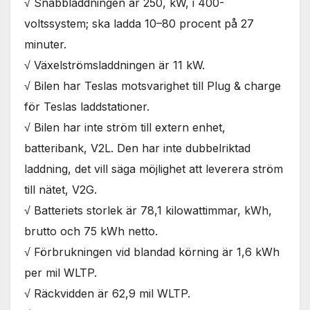
√ Snabbladdningen är 250, kW, i 400-
voltssystem; ska ladda 10–80 procent på 27
minuter.
√ Växelströmsladdningen är 11 kW.
√ Bilen har Teslas motsvarighet till Plug & charge
för Teslas laddstationer.
√ Bilen har inte ström till extern enhet,
batteribank, V2L. Den har inte dubbelriktad
laddning, det vill säga möjlighet att leverera ström
till nätet, V2G.
√ Batteriets storlek är 78,1 kilowattimmar, kWh,
brutto och 75 kWh netto.
√ Förbrukningen vid blandad körning är 1,6 kWh
per mil WLTP.
√ Räckvidden är 62,9 mil WLTP.