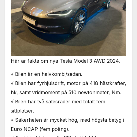
används.
Marknadsföring
Genom att dela
med dig av dina
intressen och ditt
beteende när du
surfar ökar du
Här är fakta om nya Tesla Model 3 AWD 2024.
chansen att få se
personligt
anpassat innehåll
√ Bilen är en halvkombi/sedan.
och erbjudanden.
√ Bilen har fyrhjulsdrift, motor på 418 hästkrafter,
hk, samt vridmoment på 510 newtonmeter, Nm.
√ Bilen har två sätesrader med totalt fem
sittplatser.
√ Säkerheten är mycket hög, med högsta betyg i
Euro NCAP (fem poäng).