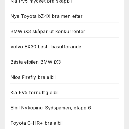
Kia PV5 mycket bra skåpbil
Nya Toyota bZ4X bra men efter
BMW iX3 skåpar ut konkurrenter
Volvo EX30 bäst i basutförande
Bästa elbilen BMW iX3
Nios Firefly bra elbil
Kia EV5 förnuftig elbil
Elbil Nyköping–Sydspanien, etapp 6
Toyota C-HR+ bra elbil