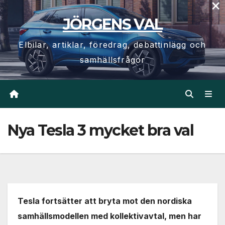
×
Hoppa
JÖRGENS VAL
till
innehåll
Elbilar, artiklar, föredrag, debattinlägg och
samhällsfrågor
Nya Tesla 3 mycket bra val
Tesla fortsätter att bryta mot den nordiska
samhällsmodellen med kollektivavtal, men har