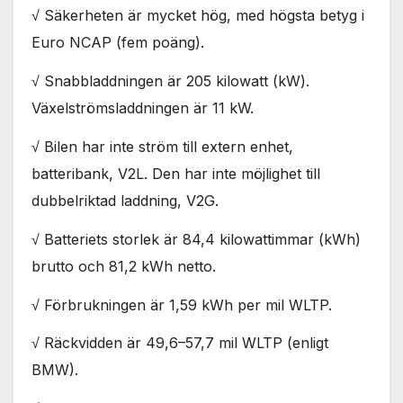
Nödvändiga
√ Säkerheten är mycket hög, med högsta betyg i
Dessa kakor
Euro NCAP (fem poäng).
går inte att
välja bort. De
behövs för
√ Snabbladdningen är 205 kilowatt (kW).
att hemsidan
Växelströmsladdningen är 11 kW.
över huvud
taget ska
√ Bilen har inte ström till extern enhet,
fungera.
batteribank, V2L. Den har inte möjlighet till
dubbelriktad laddning, V2G.
Statistik
För att vi ska
√ Batteriets storlek är 84,4 kilowattimmar (kWh)
kunna
brutto och 81,2 kWh netto.
förbättra
hemsidans
funktionalitet
√ Förbrukningen är 1,59 kWh per mil WLTP.
och
uppbyggnad,
√ Räckvidden är 49,6–57,7 mil WLTP (enligt
baserat på
BMW).
hur
hemsidan