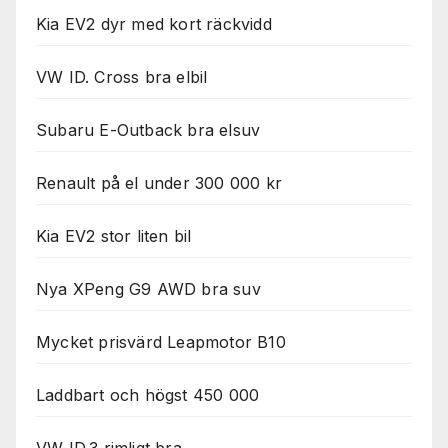
Kia EV2 dyr med kort räckvidd
VW ID. Cross bra elbil
Subaru E-Outback bra elsuv
Renault på el under 300 000 kr
Kia EV2 stor liten bil
Nya XPeng G9 AWD bra suv
Mycket prisvärd Leapmotor B10
Laddbart och högst 450 000
VW ID.3 rimligt bra