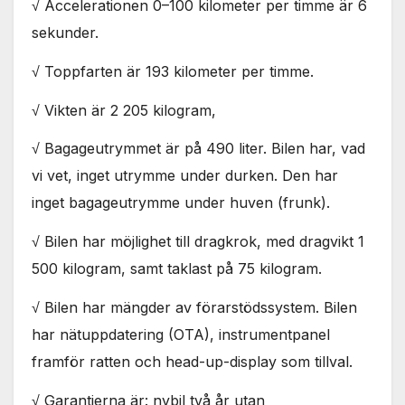
√ Accelerationen 0–100 kilometer per timme är 6
används.
sekunder.
Marknadsföring
√ Toppfarten är 193 kilometer per timme.
Genom att dela
med dig av dina
√ Vikten är 2 205 kilogram,
intressen och ditt
beteende när du
√ Bagageutrymmet är på 490 liter. Bilen har, vad
surfar ökar du
vi vet, inget utrymme under durken. Den har
chansen att få se
personligt
inget bagageutrymme under huven (frunk).
anpassat innehåll
och erbjudanden.
√ Bilen har möjlighet till dragkrok, med dragvikt 1
500 kilogram, samt taklast på 75 kilogram.
√ Bilen har mängder av förarstödssystem. Bilen
har nätuppdatering (OTA), instrumentpanel
framför ratten och head-up-display som tillval.
√ Garantierna är: nybil två år utan