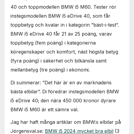
40 och toppmodellen BMW i5 M60. Tester rör
instegsmodellen BMW i5 eDrive 40, som får
toppbetyg och kvalar in i kategorin ”bäst-i-test”.
BMW i5 eDrive 40 får 21 av 25 poäng, varav
toppbetyg (fem poäng) i kategorierna
köregenskaper och komfort, näst högsta betyg
(fyra poäng) i säkerhet och bilkänsla samt
mellanbetyg (tre poäng) i ekonomi.
Di summerar: ”Det här är en av marknadens
bästa elbilar”. Di föredrar instegsmodellen BMW
i5 eDrive 40; den nära 450 000 kronor dyrare
BMW i5 M60 är ett sämre val.
Jag har haft många artiklar om BMW:s elbilar på
Jörgensval.se:
BMW i5 2024 mycket bra elbil
(3