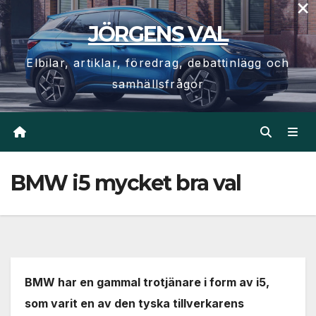
×
Hoppa
JÖRGENS VAL
till
innehåll
Elbilar, artiklar, föredrag, debattinlägg och
samhällsfrågor
BMW i5 mycket bra val
BMW har en gammal trotjänare i form av i5,
som varit en av den tyska tillverkarens