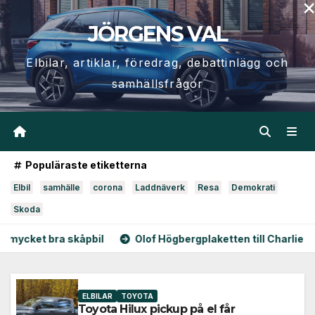
Hoppa
JÖRGENS VAL
till
innehåll
Elbilar, artiklar, föredrag, debattinlägg och
samhällsfrågor
Populäraste etiketterna
Elbil
samhälle
corona
Laddnäverk
Resa
Demokrati
Skoda
l
Olof Högbergplaketten till Charlie Granberg
Elbil
ELBILAR
TOYOTA
Toyota Hilux pickup på el får