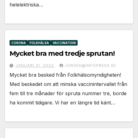
helelektriska…
CORONA
FOLKHÄLSA
VACCINATION
Mycket bra med tredje sprutan!
JANUARI 31, 2022
JORGEN@INFOPRESS.SE
Mycket bra besked från Folkhälsomyndigheten!
Med beskedet om att minska vaccinintervallet från
fem till tre månader för spruta nummer tre, borde
ha kommit tidigare. Vi har en längre tid känt…