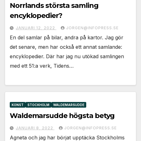
Norrlands största samling
encyklopedier?
JANUARI 12, 2022
JORGEN@INFOPRESS.SE
En del samlar på bilar, andra på kartor. Jag gör
det senare, men har också ett annat samlande:
encyklopedier. Där har jag nu utökad samlingen
med ett 51:a verk, Tidens…
KONST
STOCKHOLM
WALDEMARSUDDE
Waldemarsudde högsta betyg
JANUARI 8, 2022
JORGEN@INFOPRESS.SE
Agneta och jag har börjat upptäcka Stockholms