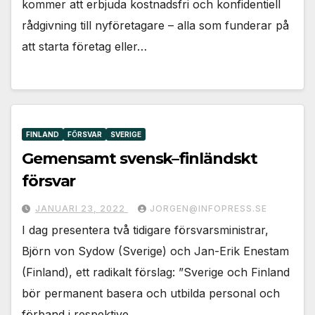
kommer att erbjuda kostnadsfri och konfidentiell
rådgivning till nyföretagare – alla som funderar på
att starta företag eller…
FINLAND
FÖRSVAR
SVERIGE
Gemensamt svensk–finländskt
försvar
JANUARI 23, 2022
JORGEN@INFOPRESS.SE
I dag presentera två tidigare försvarsministrar,
Björn von Sydow (Sverige) och Jan-Erik Enestam
(Finland), ett radikalt förslag: ”Sverige och Finland
bör permanent basera och utbilda personal och
förband i respektive…