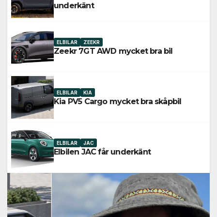
underkänt
ELBILAR
ZEEKR
Zeekr 7GT AWD mycket bra bil
ELBILAR
KIA
Kia PV5 Cargo mycket bra skåpbil
ELBILAR
JAC
Elbilen JAC får underkänt