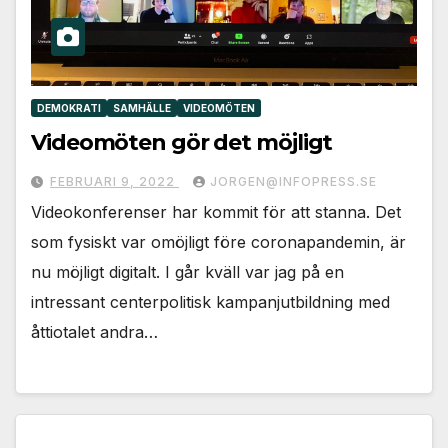
DEMOKRATI
SAMHÄLLE
VIDEOMÖTEN
Videomöten gör det möjligt
FEBRUARI 9, 2022
JORGEN@INFOPRESS.SE
Videokonferenser har kommit för att stanna. Det
som fysiskt var omöjligt före coronapandemin, är
nu möjligt digitalt. I går kväll var jag på en
intressant centerpolitisk kampanjutbildning med
åttiotalet andra…