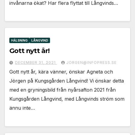
invånarna ökat? Har flera flyttat till Långvinds…
HÄLSNING
LÅNGVIND
Gott nytt år!
DECEMBER 31, 2021
JORGEN@INFOPRESS.SE
Gott nytt år, kära vänner, önskar Agneta och
Jörgen på Kungsgården Långvind! Vi önskar detta
med en gryningsbild från nyårsafton 2021 från
Kungsgården Långvind, med Långvinds ström som
ännu inte…