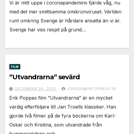
Vi är mitt uppe i coronapandemins fjärde våg, nu
med det mer smittsamma omikronviruset. Världen
runt omkring Sverige är hårdare ansatta än vi är.
Sverige har viss respit på grund…
FILM
”Utvandrarna” sevärd
DECEMBER 26, 2021
JORGEN@INFOPRESS.SE
Erik Poppes film ”Utvandrarna” är en mycket
värdig efterföljare till Jan Troells klassiker. Han
gjorde två filmer på de fyra böckerna om Karl-
Oskar och Kristina, som utvandrade från
hungersnödens och…