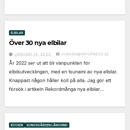
ELBILAR
Över 30 nya elbilar
JANUARI 14, 2022
JORGEN@INFOPRESS.SE
År 2022 ser ut att bli vänpunkten för
elbilsutvecklingen, med en tsunami av nya elbilar.
Knappast någon håller koll på alla. Jag gör ett
försök i artikeln Rekordmånga nya elbilar…
BÖCKER
KUNGSGÅRDEN LÅNGVIND