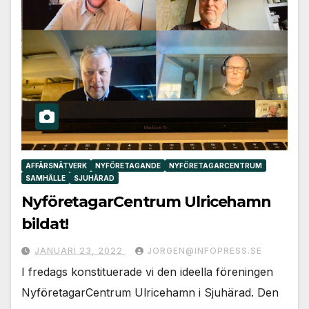
AFFÄRSNÄTVERK
NYFÖRETAGANDE
NYFÖRETAGARCENTRUM
SAMHÄLLE
SJUHÄRAD
NyföretagarCentrum Ulricehamn
bildat!
JANUARI 23, 2022
JORGEN@INFOPRESS.SE
I fredags konstituerade vi den ideella föreningen
NyföretagarCentrum Ulricehamn i Sjuhärad. Den