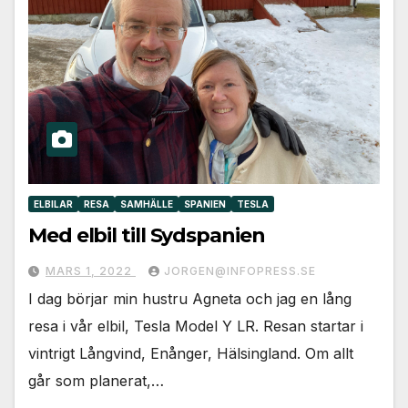
ELBILAR
RESA
SAMHÄLLE
SPANIEN
TESLA
Med elbil till Sydspanien
MARS 1, 2022
JORGEN@INFOPRESS.SE
I dag börjar min hustru Agneta och jag en lång
resa i vår elbil, Tesla Model Y LR. Resan startar i
vintrigt Långvind, Enånger, Hälsingland. Om allt
går som planerat,…