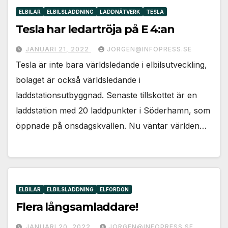
ELBILAR
ELBILSLADDNING
LADDNÄTVERK
TESLA
Tesla har ledartröja på E 4:an
JANUARI 21, 2022
JORGEN@INFOPRESS.SE
Tesla är inte bara världsledande i elbilsutveckling,
bolaget är också världsledande i
laddstationsutbyggnad. Senaste tillskottet är en
laddstation med 20 laddpunkter i Söderhamn, som
öppnade på onsdagskvällen. Nu väntar världen…
ELBILAR
ELBILSLADDNING
ELFORDON
Flera långsamladdare!
JANUARI 20, 2022
JORGEN@INFOPRESS.SE