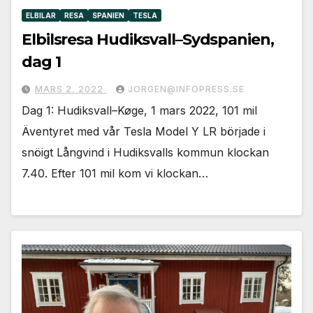
används.
ELBILAR
RESA
SPANIEN
TESLA
Elbilsresa Hudiksvall–Sydspanien,
Marknadsföring
dag 1
Genom att dela
med dig av dina
MARS 2, 2022
JORGEN@INFOPRESS.SE
intressen och ditt
Dag 1: Hudiksvall–Køge, 1 mars 2022, 101 mil
beteende när du
surfar ökar du
Äventyret med vår Tesla Model Y LR började i
chansen att få se
snöigt Långvind i Hudiksvalls kommun klockan
personligt
anpassat innehåll
7.40. Efter 101 mil kom vi klockan…
och erbjudanden.