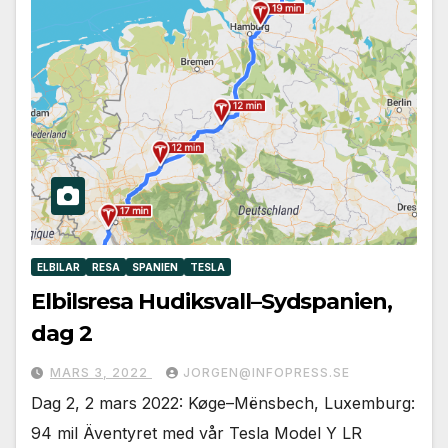
ELBILAR
RESA
SPANIEN
TESLA
Elbilsresa Hudiksvall–Sydspanien,
dag 2
MARS 3, 2022
JORGEN@INFOPRESS.SE
Dag 2, 2 mars 2022: Køge–Mënsbech, Luxemburg:
94 mil Äventyret med vår Tesla Model Y LR