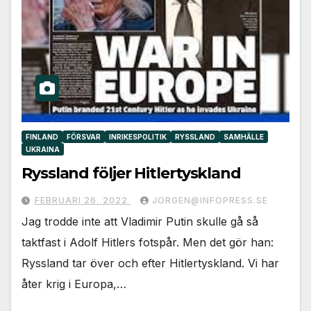
FINLAND
FÖRSVAR
INRIKESPOLITIK
RYSSLAND
SAMHÄLLE
UKRAINA
Ryssland följer Hitlertyskland
FEBRUARI 26, 2022
JORGEN@INFOPRESS.SE
Jag trodde inte att Vladimir Putin skulle gå så
taktfast i Adolf Hitlers fotspår. Men det gör han:
Ryssland tar över och efter Hitlertyskland. Vi har
åter krig i Europa,…