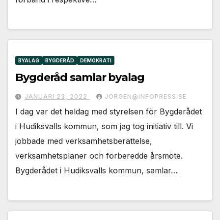
BYALAG
BYGDERÅD
DEMOKRATI
Bygderåd samlar byalag
JANUARI 23, 2022
JORGEN@INFOPRESS.SE
I dag var det heldag med styrelsen för Bygderådet
i Hudiksvalls kommun, som jag tog initiativ till. Vi
jobbade med verksamhetsberättelse,
verksamhetsplaner och förberedde årsmöte.
Bygderådet i Hudiksvalls kommun, samlar…