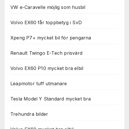
används.
VW e-Caravelle möjlig som husbil
Marknadsföring
Volvo EX60 får toppbetyg i SvD
Genom att dela
med dig av dina
Xpeng P7+ mycket bil för pengarna
intressen och ditt
beteende när du
surfar ökar du
Renault Twingo E-Tech prisvärd
chansen att få se
personligt
Volvo EX60 P10 mycket bra elbil
anpassat innehåll
och erbjudanden.
Leapmotor tuff utmanare
Tesla Model Y Standard mycket bra
Trehundra bilder