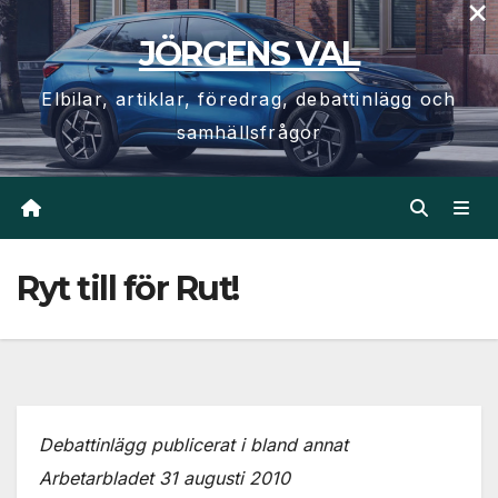
×
Hoppa
JÖRGENS VAL
till
innehåll
Elbilar, artiklar, föredrag, debattinlägg och
samhällsfrågor
Ryt till för Rut!
Debattinlägg publicerat i bland annat
Arbetarbladet 31 augusti 2010