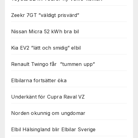
Nödvändiga
Dessa kakor
Zeekr 7GT ”väldigt prisvärd”
går inte att
välja bort. De
behövs för
Nissan Micra 52 kWh bra bil
att hemsidan
över huvud
taget ska
Kia EV2 ”lätt och smidig” elbil
fungera.
Renault Twingo får ”tummen upp”
Statistik
För att vi ska
Elbilarna fortsätter öka
kunna
förbättra
Underkänt för Cupra Raval VZ
hemsidans
funktionalitet
och
Norden okunnig om ungdomar
uppbyggnad,
baserat på
hur
Elbil Hälsingland blir Elbilar Sverige
hemsidan