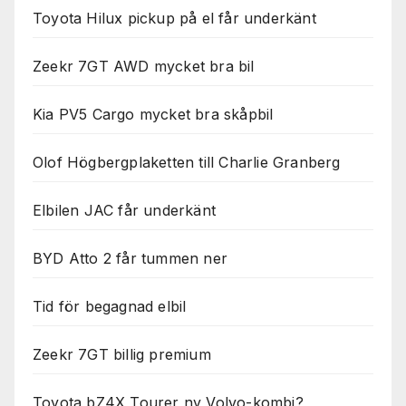
Toyota Hilux pickup på el får underkänt
Zeekr 7GT AWD mycket bra bil
Kia PV5 Cargo mycket bra skåpbil
Olof Högbergplaketten till Charlie Granberg
Elbilen JAC får underkänt
BYD Atto 2 får tummen ner
Tid för begagnad elbil
Zeekr 7GT billig premium
Toyota bZ4X Tourer ny Volvo-kombi?