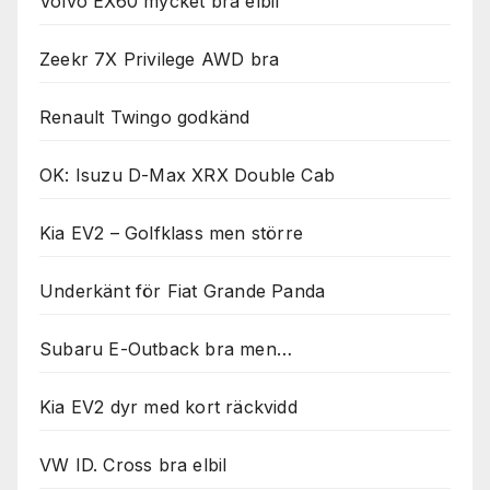
Volvo EX60 mycket bra elbil
Zeekr 7X Privilege AWD bra
Renault Twingo godkänd
OK: Isuzu D-Max XRX Double Cab
Kia EV2 – Golfklass men större
Underkänt för Fiat Grande Panda
Subaru E-Outback bra men…
Kia EV2 dyr med kort räckvidd
VW ID. Cross bra elbil