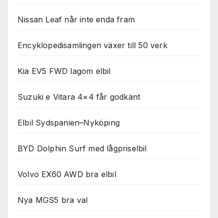
Nissan Leaf når inte enda fram
Encyklopedisamlingen växer till 50 verk
Kia EV5 FWD lagom elbil
Suzuki e Vitara 4×4 får godkänt
Elbil Sydspanien–Nyköping
BYD Dolphin Surf med lågpriselbil
Volvo EX60 AWD bra elbil
Nya MGS5 bra val