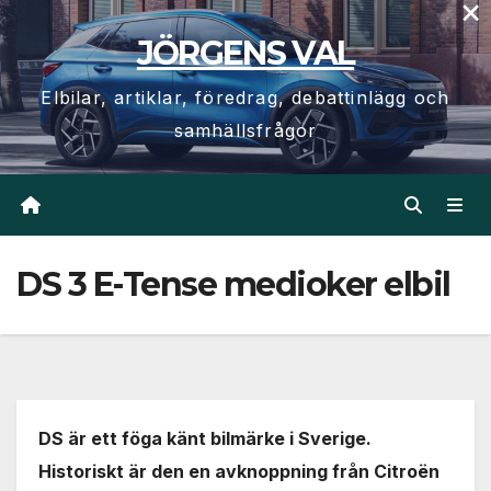
×
Hoppa
JÖRGENS VAL
till
innehåll
Elbilar, artiklar, föredrag, debattinlägg och
samhällsfrågor
DS 3 E-Tense medioker elbil
DS är ett föga känt bilmärke i Sverige.
Historiskt är den en avknoppning från Citroën