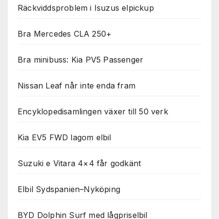
Räckviddsproblem i Isuzus elpickup
Bra Mercedes CLA 250+
Bra minibuss: Kia PV5 Passenger
Nissan Leaf når inte enda fram
Encyklopedisamlingen växer till 50 verk
Kia EV5 FWD lagom elbil
Suzuki e Vitara 4×4 får godkänt
Elbil Sydspanien–Nyköping
BYD Dolphin Surf med lågpriselbil