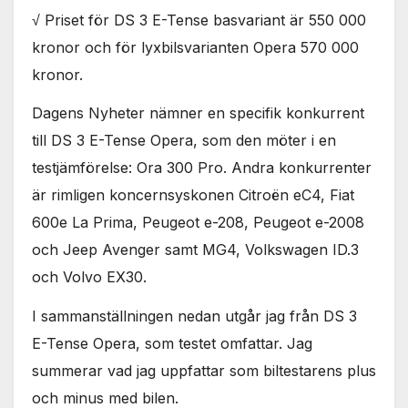
används.
√ Priset för DS 3 E-Tense basvariant är 550 000
kronor och för lyxbilsvarianten Opera 570 000
Marknadsföring
kronor.
Genom att dela
med dig av dina
Dagens Nyheter nämner en specifik konkurrent
intressen och ditt
till DS 3 E-Tense Opera, som den möter i en
beteende när du
surfar ökar du
testjämförelse: Ora 300 Pro. Andra konkurrenter
chansen att få se
är rimligen koncernsyskonen Citroën eC4, Fiat
personligt
anpassat innehåll
600e La Prima, Peugeot e-208, Peugeot e-2008
och erbjudanden.
och Jeep Avenger samt MG4, Volkswagen ID.3
och Volvo EX30.
I sammanställningen nedan utgår jag från DS 3
E-Tense Opera, som testet omfattar. Jag
summerar vad jag uppfattar som biltestarens plus
och minus med bilen.