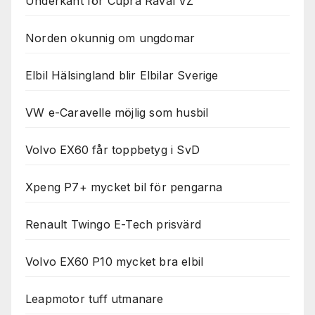
Underkänt för Cupra Raval VZ
Norden okunnig om ungdomar
Elbil Hälsingland blir Elbilar Sverige
VW e-Caravelle möjlig som husbil
Volvo EX60 får toppbetyg i SvD
Xpeng P7+ mycket bil för pengarna
Renault Twingo E-Tech prisvärd
Volvo EX60 P10 mycket bra elbil
Leapmotor tuff utmanare