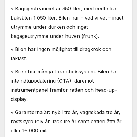
Nödvändiga
√ Bagageutrymmet är 350 liter, med nedfällda
Dessa kakor
går inte att
baksäten 1 050 liter. Bilen har – vad vi vet – inget
välja bort. De
utrymme under durken och inget
behövs för
att hemsidan
bagageutrymme under huven (frunk).
över huvud
taget ska
√ Bilen har ingen möjlighet till dragkrok och
fungera.
taklast.
√ Bilen har många förarstödssystem. Bilen har
Statistik
För att vi ska
inte nätuppdatering (OTA), däremot
kunna
instrumentpanel framför ratten och head-up-
förbättra
hemsidans
display.
funktionalitet
och
√ Garantierna är: nybil tre år, vagnskada tre år,
uppbyggnad,
rostskydd tolv år, lack tre år samt batteri åtta år
baserat på
hur
eller 16 000 mil.
hemsidan