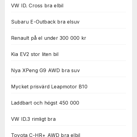
Nödvändiga
VW ID. Cross bra elbil
Dessa kakor
går inte att
välja bort. De
Subaru E-Outback bra elsuv
behövs för
att hemsidan
Renault på el under 300 000 kr
över huvud
taget ska
fungera.
Kia EV2 stor liten bil
Nya XPeng G9 AWD bra suv
Statistik
För att vi ska
kunna
Mycket prisvärd Leapmotor B10
förbättra
hemsidans
Laddbart och högst 450 000
funktionalitet
och
uppbyggnad,
VW ID.3 rimligt bra
baserat på
hur
hemsidan
Toyota C-HR+ AWD bra elbil