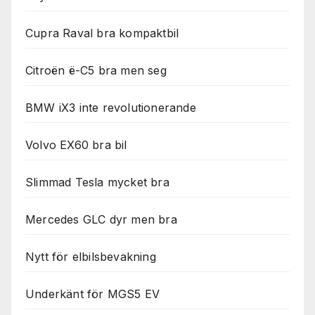
används.
Cupra Raval bra kompaktbil
Marknadsföring
Genom att dela
Citroën ë-C5 bra men seg
med dig av dina
intressen och ditt
BMW iX3 inte revolutionerande
beteende när du
surfar ökar du
chansen att få se
Volvo EX60 bra bil
personligt
anpassat innehåll
och erbjudanden.
Slimmad Tesla mycket bra
Mercedes GLC dyr men bra
Nytt för elbilsbevakning
Underkänt för MGS5 EV