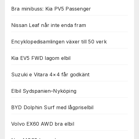
Bra minibuss: Kia PV5 Passenger
Nissan Leaf når inte enda fram
Encyklopedisamlingen växer till 50 verk
Kia EV5 FWD lagom elbil
Suzuki e Vitara 4×4 får godkänt
Elbil Sydspanien–Nyköping
BYD Dolphin Surf med lågpriselbil
Volvo EX60 AWD bra elbil