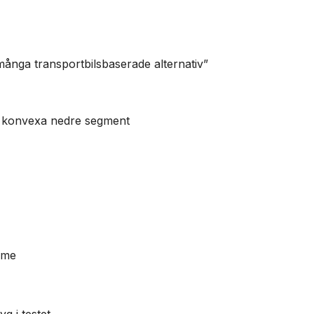
används.
Marknadsföring
många transportbilsbaserade alternativ”
Genom att dela
med dig av dina
intressen och ditt
beteende när du
ra konvexa nedre segment
surfar ökar du
chansen att få se
personligt
anpassat innehåll
och erbjudanden.
imme