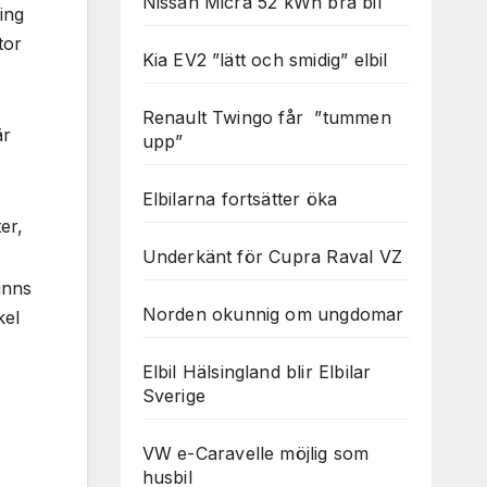
Nissan Micra 52 kWh bra bil
ing
tor
Kia EV2 ”lätt och smidig” elbil
Renault Twingo får ”tummen
är
upp”
Elbilarna fortsätter öka
ter,
Underkänt för Cupra Raval VZ
inns
Norden okunnig om ungdomar
kel
Elbil Hälsingland blir Elbilar
Sverige
VW e-Caravelle möjlig som
husbil