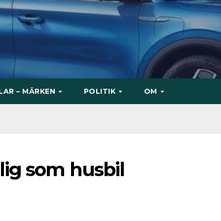
ILAR – MÄRKEN
POLITIK
OM
lig som husbil