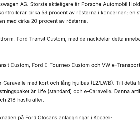
lkswagen AG. Största aktieägare är Porsche Automobil Hold
ontrollerar cirka 53 procent av rösterna i koncernen; en s
sen med cirka 20 procent av rösterna.
tform, Ford Transit Custom, med de nackdelar detta inneb
ransit Custom, Ford E-Tourneo Custom och VW e-Transpor
e-Caravelle med kort och lång hjulbas (L2/LWB). Till detta f
ustningspaket är Life (standard) och e-Caravelle. Denna arti
h 218 hästkrafter.
naden på Ford Otosans anläggningar i Kocaeli-