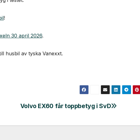
 i testet.
il
!
xeln 30 april 2026
.
ll husbil av tyska Vanexxt.
Volvo EX60 får toppbetyg i SvD