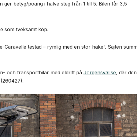
ger betyg/poäng i halva steg från 1 till 5. Bilen får 3,5
le som tveksamt köp.
e-Caravelle testad – rymlig med en stor hake”. Sajten sum
n- och transportbilar med eldrift på
Jorgensval.se
, där den
(260427).