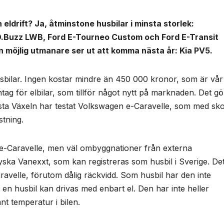
 eldrift? Ja, åtminstone husbilar i minsta storlek:
.Buzz LWB, Ford E-Tourneo Custom och Ford E-Transit
n möjlig utmanare ser ut att komma nästa år: Kia PV5.
usbilar. Ingen kostar mindre än 450 000 kronor, som är vår
tag för elbilar, som tillför något nytt på marknaden. Det gö
gsta Växeln har testat Volkswagen e-Caravelle, som med sk
stning.
 e-Caravelle, men väl ombyggnationer från externa
yska Vanexxt, som kan registreras som husbil i Sverige. De
avelle, förutom dålig räckvidd. Som husbil har den inte
tt en husbil kan drivas med enbart el. Den har inte heller
t temperatur i bilen.