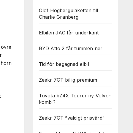
Olof Högbergplaketten till
Charlie Granberg
Elbilen JAC får underkänt
 övre
BYD Atto 2 får tummen ner
r
ohorn
Tid för begagnad elbil
Zeekr 7GT billig premium
Toyota bZ4X Tourer ny Volvo-
t
kombi?
Zeekr 7GT ”väldigt prisvärd”