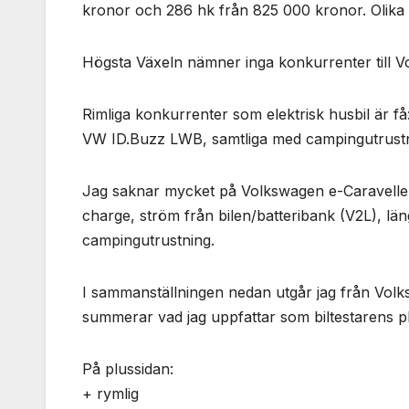
kronor och 286 hk från 825 000 kronor. Olika ti
Högsta Växeln nämner inga konkurrenter till V
Rimliga konkurrenter som elektrisk husbil är 
VW ID.Buzz LWB, samtliga med campingutrustn
Jag saknar mycket på Volkswagen e-Caravelle
charge, ström från bilen/batteribank (V2L), lä
campingutrustning.
I sammanställningen nedan utgår jag från Volk
summerar vad jag uppfattar som biltestarens p
På plussidan:
+ rymlig