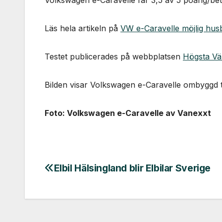
Volkswagen e-Caravelle får 3,5 av 5 poäng/betyg
Läs hela artikeln på
VW e-Caravelle möjlig husb
Testet publicerades på webbplatsen
Högsta Vä
Bilden visar Volkswagen e-Caravelle ombyggd ti
Foto: Volkswagen e-Caravelle av Vanexxt
Elbil Hälsingland blir Elbilar Sverige
Inläggsnavigering