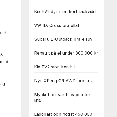
Kia EV2 dyr med kort räckvidd
VW ID. Cross bra elbil
 och
Subaru E-Outback bra elsuv
Renault på el under 300 000 kr
 &
d med
Kia EV2 stor liten bil
Nya XPeng G9 AWD bra suv
Jag
Mycket prisvärd Leapmotor
B10
Laddbart och högst 450 000