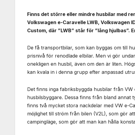
Finns det större eller mindre husbilar med ren
Volkswagen e-Caravelle LWB, Volkswagen ID
Custom, där ”LWB” står för ”lång hjulbas”. E
De få transportbilar, som kan byggas om till h
prisnivå för renodlade elbilar. Men vi gör undan
onekligen en husbil, även om den är liten. Hö
kan kvala in i denna grupp efter anpassad utru
Det finns inga fabriksbyggda husbilar från VW
husbilsbyggare. Dessa finns från bland annat t
finns två mycket stora nackdelar med VW e-Car
möjlighet till ström från bilen (V2L), som gör a
campingläge, som gör att man kan hålla konstan