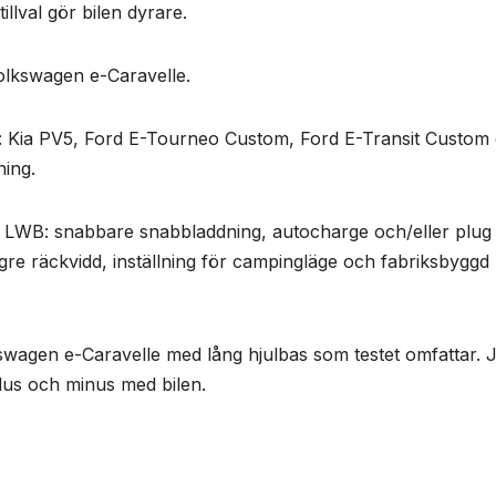
Nödvändiga
llval gör bilen dyrare.
Dessa kakor
går inte att
olkswagen e-Caravelle.
välja bort. De
behövs för
att hemsidan
få: Kia PV5, Ford E-Tourneo Custom, Ford E-Transit Custom
över huvud
taget ska
ing.
fungera.
 LWB: snabbare snabbladdning, autocharge och/eller plug
Statistik
ngre räckvidd, inställning för campingläge och fabriksbygg
För att vi ska
kunna
förbättra
hemsidans
swagen e-Caravelle med lång hjulbas som testet omfattar. 
funktionalitet
lus och minus med bilen.
och
uppbyggnad,
baserat på
hur
hemsidan