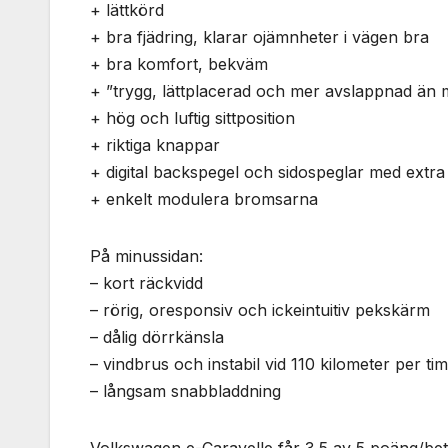
+ lättkörd
+ bra fjädring, klarar ojämnheter i vägen bra
+ bra komfort, bekväm
+ ”trygg, lättplacerad och mer avslappnad än 
+ hög och luftig sittposition
+ riktiga knappar
+ digital backspegel och sidospeglar med ext
+ enkelt modulera bromsarna
På minussidan:
– kort räckvidd
– rörig, oresponsiv och ickeintuitiv pekskärm
– dålig dörrkänsla
– vindbrus och instabil vid 110 kilometer per t
– långsam snabbladdning