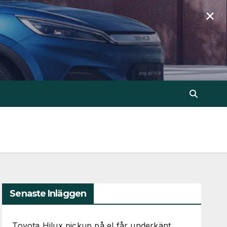
×
Senaste Inläggen
Toyota Hilux pickup på el får underkänt