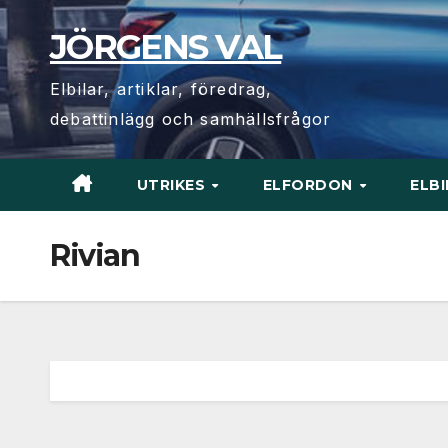
Hoppa
JÖRGENS VAL
till
innehåll
Elbilar, artiklar, föredrag,
debattinlägg och samhällsfrågor
UTRIKES
ELFORDON
ELB
Rivian