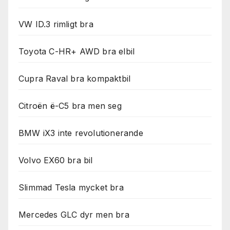
används.
VW ID.3 rimligt bra
Marknadsföring
Genom att dela
Toyota C-HR+ AWD bra elbil
med dig av dina
intressen och ditt
Cupra Raval bra kompaktbil
beteende när du
surfar ökar du
chansen att få se
Citroën ë-C5 bra men seg
personligt
anpassat innehåll
och erbjudanden.
BMW iX3 inte revolutionerande
Volvo EX60 bra bil
Slimmad Tesla mycket bra
Mercedes GLC dyr men bra