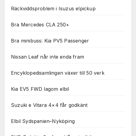
Räckviddsproblem i Isuzus elpickup
Bra Mercedes CLA 250+
Bra minibuss: Kia PV5 Passenger
Nissan Leaf når inte enda fram
Encyklopedisamlingen växer till 50 verk
Kia EV5 FWD lagom elbil
Suzuki e Vitara 4×4 får godkänt
Elbil Sydspanien–Nyköping