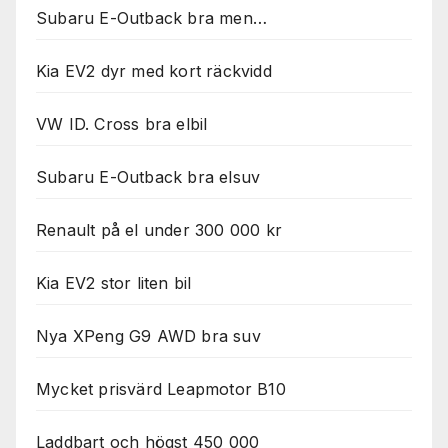
Nödvändiga
Subaru E-Outback bra men…
Dessa kakor
går inte att
välja bort. De
Kia EV2 dyr med kort räckvidd
behövs för
att hemsidan
VW ID. Cross bra elbil
över huvud
taget ska
fungera.
Subaru E-Outback bra elsuv
Renault på el under 300 000 kr
Statistik
För att vi ska
kunna
Kia EV2 stor liten bil
förbättra
hemsidans
Nya XPeng G9 AWD bra suv
funktionalitet
och
uppbyggnad,
Mycket prisvärd Leapmotor B10
baserat på
hur
hemsidan
Laddbart och högst 450 000