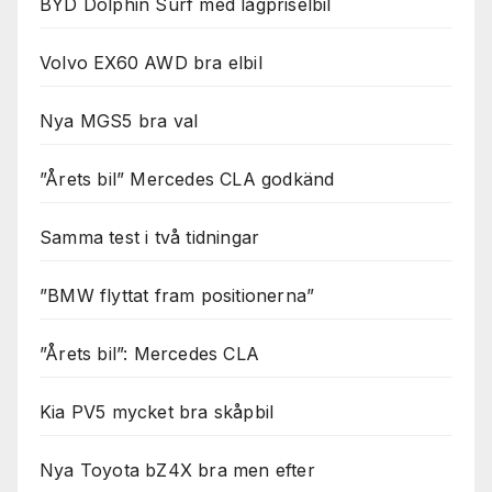
BYD Dolphin Surf med lågpriselbil
Volvo EX60 AWD bra elbil
Nya MGS5 bra val
”Årets bil” Mercedes CLA godkänd
Samma test i två tidningar
”BMW flyttat fram positionerna”
”Årets bil”: Mercedes CLA
Kia PV5 mycket bra skåpbil
Nya Toyota bZ4X bra men efter