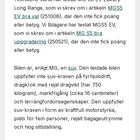
används.
Long Range, som vi skrev om i artikeln
MGS5
EV bra val
(251008), där den inte fick poäng
Marknadsföring
eller betyg. Vi Bilägare har testat MGS5 EV,
Genom att dela
som vi skrev om i artikeln
MG S5 bra
med dig av dina
uppgradering
(250521), där den inte fick poäng
intressen och ditt
beteende när du
eller betyg.
surfar ökar du
chansen att få se
Bilen är, enligt MG, en
suv
. Den testade bilen
personligt
anpassat innehåll
uppfyller inte suv-kraven på fyrhjulsdrift,
och erbjudanden.
dragkrok med rejäl dragvikt (har 750
kilogram), markfrigång (cirka 16 centimeter)
och terrängfordonsegenskaper. Den uppfyller
suv-kraven i form av kraftfull motorstyrka,
plats för fem personer, rejält bagageutrymme
och hög sittställning.