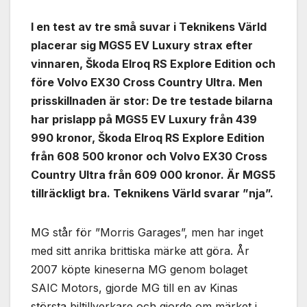
I en test av tre små suvar i Teknikens Värld
placerar sig MGS5 EV Luxury strax efter
vinnaren, Škoda Elroq RS Explore Edition och
före Volvo EX30 Cross Country Ultra. Men
prisskillnaden är stor: De tre testade bilarna
har prislapp på MGS5 EV Luxury från 439
990 kronor, Škoda Elroq RS Explore Edition
från 608 500 kronor och Volvo EX30 Cross
Country Ultra från 609 000 kronor. Är MGS5
tillräckligt bra. Teknikens Värld svarar ”nja”.
MG står för ”Morris Garages”, men har inget
med sitt anrika brittiska märke att göra. År
2007 köpte kineserna MG genom bolaget
SAIC Motors, gjorde MG till en av Kinas
största biltillverkare och gjorde om märket i