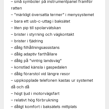
– små symboler på instrumentpanel framför
ratten
– ”märkligt översatta termer” i menysystemet
– bara ett usb-c-uttag i baksätet
– liten pip till spolarvätskan
– brister i styrning och vägkontakt
– brister i fjädring
– dålig filhållningsassistans
– dålig adaptiv farthållare
– dålig på ”vintrig landsväg”
– konstlad känsla i gaspedalen
– dålig förarstol vid längre resor
– uppkopplade telefonen kastas ur systemet
då och då
– högt ljud i motorvägsfart
– relativt hög förbrukning
– dåligt komfort i baksätets mittplats