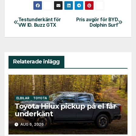
Testunderkänt för
Pris avgör för BYD
Inläggsnavigering
VW ID. Buzz GTX
Dolphin Surf
Relaterade inlägg
ELBILAR
TOYOTA
Toyota Hilux pickup på el får
underkänt
AUG 6, 2026