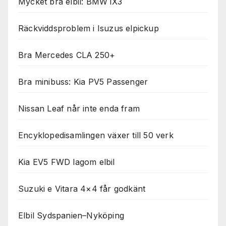
Mycket bra elbil: BMW iX3
Räckviddsproblem i Isuzus elpickup
Bra Mercedes CLA 250+
Bra minibuss: Kia PV5 Passenger
Nissan Leaf når inte enda fram
Encyklopedisamlingen växer till 50 verk
Kia EV5 FWD lagom elbil
Suzuki e Vitara 4×4 får godkänt
Elbil Sydspanien–Nyköping