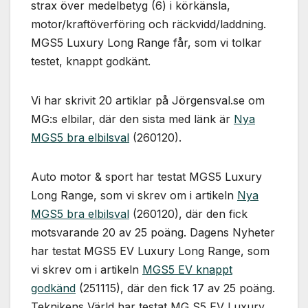
Nödvändiga
strax över medelbetyg (6) i körkänsla,
Dessa kakor
motor/kraftöverföring och räckvidd/laddning.
går inte att
MGS5 Luxury Long Range får, som vi tolkar
välja bort. De
behövs för
testet, knappt godkänt.
att hemsidan
över huvud
Vi har skrivit 20 artiklar på Jörgensval.se om
taget ska
fungera.
MG:s elbilar, där den sista med länk är
Nya
MGS5 bra elbilsval
(260120).
Statistik
Auto motor & sport har testat MGS5 Luxury
För att vi ska
kunna
Long Range, som vi skrev om i artikeln
Nya
förbättra
MGS5 bra elbilsval
(260120), där den fick
hemsidans
funktionalitet
motsvarande 20 av 25 poäng. Dagens Nyheter
och
har testat MGS5 EV Luxury Long Range, som
uppbyggnad,
vi skrev om i artikeln
MGS5 EV knappt
baserat på
hur
godkänd
(251115), där den fick 17 av 25 poäng.
hemsidan
Teknikens Värld har testat MG S5 EV Luxury