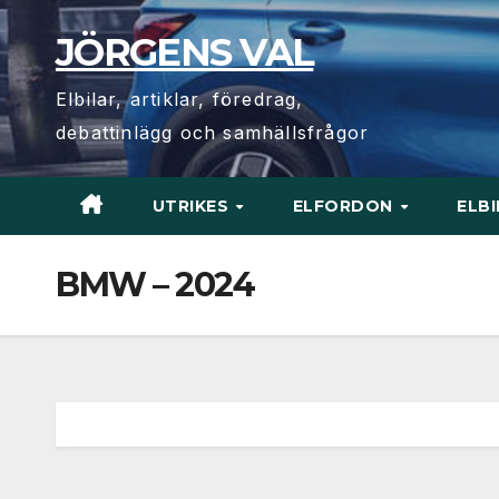
Hoppa
JÖRGENS VAL
till
innehåll
Elbilar, artiklar, föredrag,
debattinlägg och samhällsfrågor
UTRIKES
ELFORDON
ELB
BMW – 2024