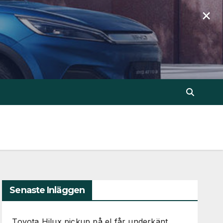
×
Senaste Inläggen
Toyota Hilux pickup på el får underkänt