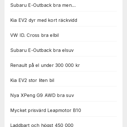
Nödvändiga
Subaru E-Outback bra men…
Dessa kakor
går inte att
välja bort. De
Kia EV2 dyr med kort räckvidd
behövs för
att hemsidan
VW ID. Cross bra elbil
över huvud
taget ska
fungera.
Subaru E-Outback bra elsuv
Renault på el under 300 000 kr
Statistik
För att vi ska
kunna
Kia EV2 stor liten bil
förbättra
hemsidans
Nya XPeng G9 AWD bra suv
funktionalitet
och
uppbyggnad,
Mycket prisvärd Leapmotor B10
baserat på
hur
hemsidan
Laddbart och högst 450 000