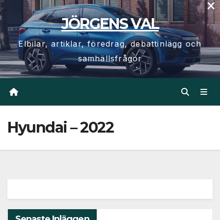
×
Hoppa
JÖRGENS VAL
till
innehåll
Elbilar, artiklar, föredrag, debattinlägg och
samhällsfrågor
Hyundai – 2022
Senaste Inläggen