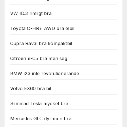
används.
VW ID.3 rimligt bra
Marknadsföring
Genom att dela
Toyota C-HR+ AWD bra elbil
med dig av dina
intressen och ditt
Cupra Raval bra kompaktbil
beteende när du
surfar ökar du
chansen att få se
Citroën ë-C5 bra men seg
personligt
anpassat innehåll
och erbjudanden.
BMW iX3 inte revolutionerande
Volvo EX60 bra bil
Slimmad Tesla mycket bra
Mercedes GLC dyr men bra