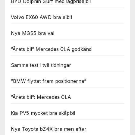
BYD Dolphin Surf med lågpriselbil
Volvo EX60 AWD bra elbil
Nya MGS5 bra val
”Årets bil” Mercedes CLA godkänd
Samma test i två tidningar
”BMW flyttat fram positionerna”
”Årets bil”: Mercedes CLA
Kia PV5 mycket bra skåpbil
Nya Toyota bZ4X bra men efter