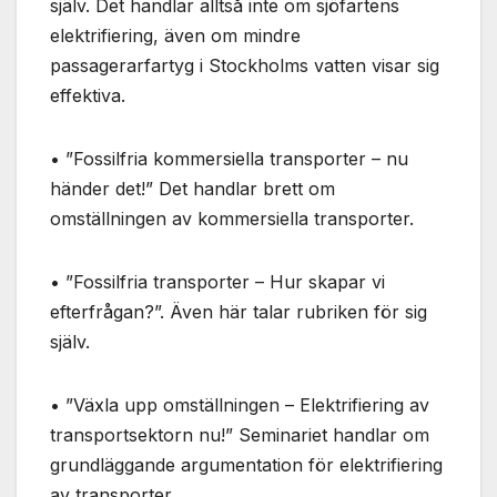
själv. Det handlar alltså inte om sjöfartens
används.
elektrifiering, även om mindre
passagerarfartyg i Stockholms vatten visar sig
Marknadsföring
effektiva.
Genom att dela
med dig av dina
intressen och ditt
• ”Fossilfria kommersiella transporter – nu
beteende när du
händer det!” Det handlar brett om
surfar ökar du
omställningen av kommersiella transporter.
chansen att få se
personligt
anpassat innehåll
• ”Fossilfria transporter – Hur skapar vi
och erbjudanden.
efterfrågan?”. Även här talar rubriken för sig
själv.
• ”Växla upp omställningen – Elektrifiering av
transportsektorn nu!” Seminariet handlar om
grundläggande argumentation för elektrifiering
av transporter.