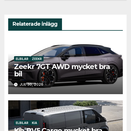
Relaterade inlägg
ELBILAR
ZEEKR
Zeekr 7GT AWD mycket bra
bil
JUL 30, 2026
ELBILAR
KIA
Kia PV5 Cargo mycket bra