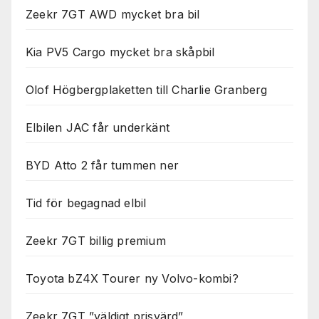
Zeekr 7GT AWD mycket bra bil
Kia PV5 Cargo mycket bra skåpbil
Olof Högbergplaketten till Charlie Granberg
Elbilen JAC får underkänt
BYD Atto 2 får tummen ner
Tid för begagnad elbil
Zeekr 7GT billig premium
Toyota bZ4X Tourer ny Volvo-kombi?
Zeekr 7GT ”väldigt prisvärd”