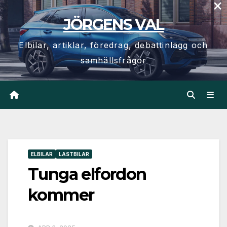
×
Hoppa
JÖRGENS VAL
till
innehåll
Elbilar, artiklar, föredrag, debattinlägg och
samhällsfrågor
ELBILAR
LASTBILAR
Tunga elfordon
kommer