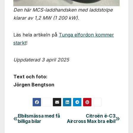
Den här MCS-laddhandsken med laddstolpe
klarar av 1,2 MW (1 200 kW).
Läs hela artikeln på
Tunga elfordon kommer
starkt
!
Uppdaterad 3 april 2025
Text och foto:
Jörgen Bengtson
Elbilsmässa med få
Citroën ë-C3
Inläggsnavigering
billiga bilar
Aircross Max bra elbil