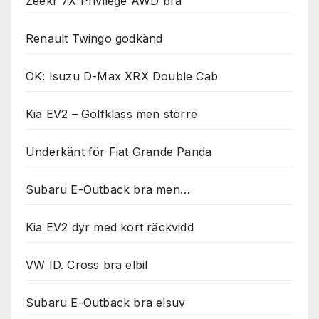
Zeekr 7X Privilege AWD bra
Renault Twingo godkänd
OK: Isuzu D-Max XRX Double Cab
Kia EV2 – Golfklass men större
Underkänt för Fiat Grande Panda
Subaru E-Outback bra men…
Kia EV2 dyr med kort räckvidd
VW ID. Cross bra elbil
Subaru E-Outback bra elsuv