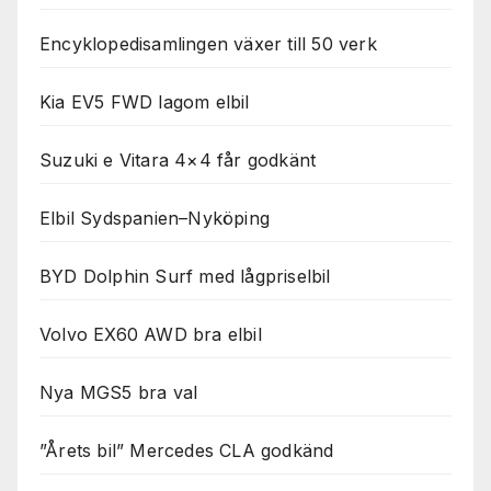
Encyklopedisamlingen växer till 50 verk
Kia EV5 FWD lagom elbil
Suzuki e Vitara 4×4 får godkänt
Elbil Sydspanien–Nyköping
BYD Dolphin Surf med lågpriselbil
Volvo EX60 AWD bra elbil
Nya MGS5 bra val
”Årets bil” Mercedes CLA godkänd