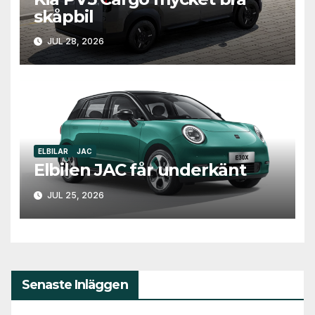
skåpbil
JUL 28, 2026
ELBILAR
JAC
Elbilen JAC får underkänt
JUL 25, 2026
Senaste Inläggen