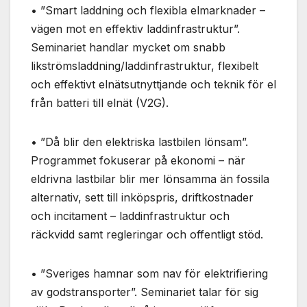
Nödvändiga
• ”Smart laddning och flexibla elmarknader –
Dessa kakor
vägen mot en effektiv laddinfrastruktur”.
går inte att
välja bort. De
Seminariet handlar mycket om snabb
behövs för
likströmsladdning/laddinfrastruktur, flexibelt
att hemsidan
och effektivt elnätsutnyttjande och teknik för el
över huvud
taget ska
från batteri till elnät (V2G).
fungera.
• ”Då blir den elektriska lastbilen lönsam”.
Programmet fokuserar på ekonomi – när
Statistik
För att vi ska
eldrivna lastbilar blir mer lönsamma än fossila
kunna
alternativ, sett till inköpspris, driftkostnader
förbättra
och incitament – laddinfrastruktur och
hemsidans
funktionalitet
räckvidd samt regleringar och offentligt stöd.
och
uppbyggnad,
baserat på
• ”Sveriges hamnar som nav för elektrifiering
hur
av godstransporter”. Seminariet talar för sig
hemsidan