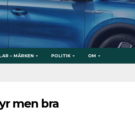
ILAR – MÄRKEN
POLITIK
OM
yr men bra