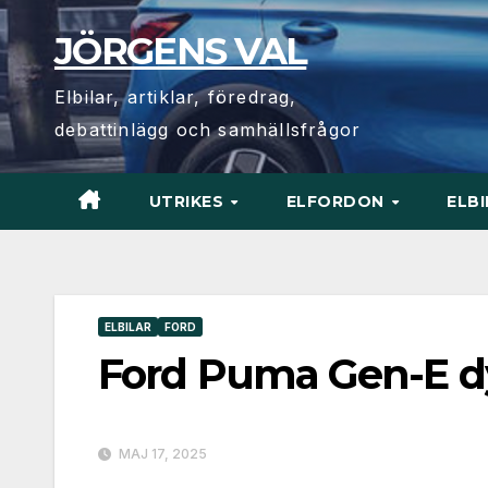
Hoppa
JÖRGENS VAL
till
innehåll
Elbilar, artiklar, föredrag,
debattinlägg och samhällsfrågor
UTRIKES
ELFORDON
ELB
ELBILAR
FORD
Ford Puma Gen-E d
MAJ 17, 2025