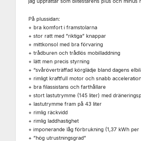
jag uppfattar som biltestarens plus och minus 
På plussidan:
+ bra komfort i framstolarna
+ stor ratt med ”riktiga” knappar
+ mittkonsol med bra förvaring
+ trådburen och trådlös mobilladdning
+ lätt men precis styrning
+ “svåröverträffad körglädje bland dagens elbil
+ rimligt kraftfull motor och snabb acceleratio
+ bra filassistans och farthållare
+ stort lastutrymme (145 liter) med dränerings
+ lastutrymme fram på 43 liter
+ rimlig räckvidd
+ rimlig laddhastighet
+ imponerande låg förbrukning (1,37 kWh per 
+ ”hög utrustningsgrad”