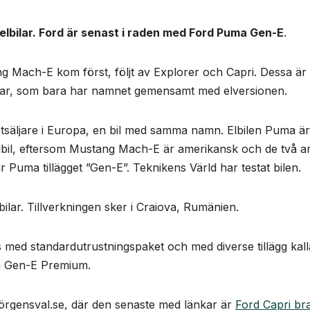
 elbilar. Ford är senast i raden med Ford Puma Gen-E
.
ng Mach-E kom först, följt av Explorer och Capri. Dessa är
ilar, som bara har namnet gemensamt med elversionen.
tsäljare i Europa, en bil med samma namn. Elbilen Puma är
lbil, eftersom Mustang Mach-E är amerikansk och de två a
 Puma tillägget ”Gen-E”. Teknikens Värld har testat bilen.
lar. Tillverkningen sker i Craiova, Rumänien.
s med standardutrustningspaket och med diverse tillägg kal
a Gen-E Premium.
å Jörgensval.se, där den senaste med länkar är
Ford Capri br