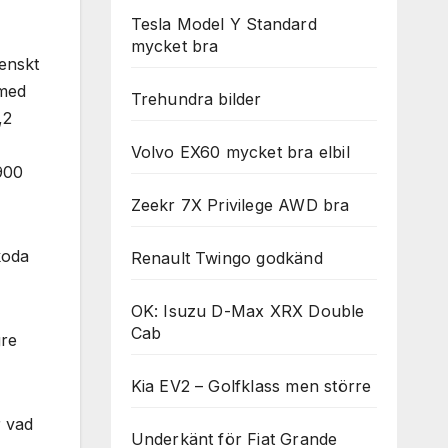
Tesla Model Y Standard
mycket bra
enskt
 med
Trehundra bilder
,2
Volvo EX60 mycket bra elbil
900
Zeekr 7X Privilege AWD bra
koda
Renault Twingo godkänd
OK: Isuzu D-Max XRX Double
Cab
gre
Kia EV2 – Golfklass men större
r vad
Underkänt för Fiat Grande