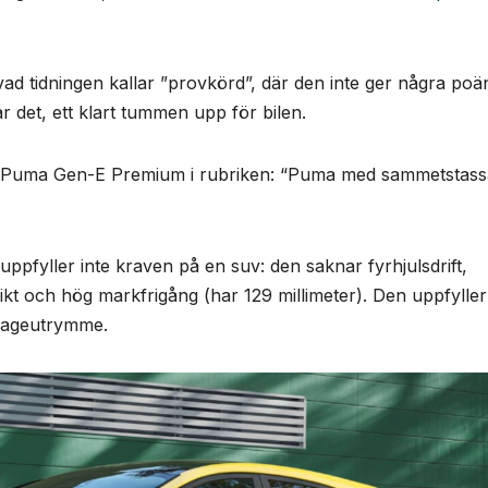
ad tidningen kallar ”provkörd”, där den inte ger några poä
r det, ett klart tummen upp för bilen.
d Puma Gen-E Premium i rubriken: “Puma med sammetstass
 uppfyller inte kraven på en suv: den saknar fyrhjulsdrift,
ikt och hög markfrigång (har 129 millimeter). Den uppfyller
agageutrymme.