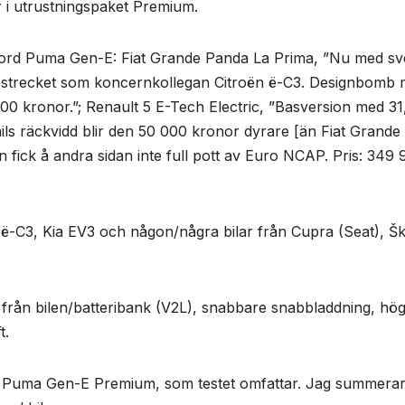
 i utrustningspaket Premium.
 Ford Puma Gen-E: Fiat Grande Panda La Prima, ”Nu med sv
strecket som koncernkollegan Citroën ë-C3. Designbomb
 900 kronor.”; Renault 5 E-Tech Electric, ”Basversion med 31
ls räckvidd blir den 50 000 kronor dyrare [än Fiat Grande
 fick å andra sidan inte full pott av Euro NCAP. Pris: 349 
n ë-C3, Kia EV3 och någon/några bilar från Cupra (Seat), Š
från bilen/batteribank (V2L), snabbare snabbladdning, hö
t.
rd Puma Gen-E Premium, som testet omfattar. Jag summera