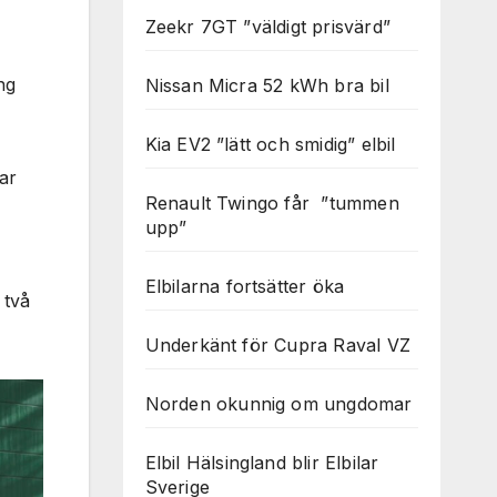
Zeekr 7GT ”väldigt prisvärd”
ng
Nissan Micra 52 kWh bra bil
Kia EV2 ”lätt och smidig” elbil
ar
Renault Twingo får ”tummen
upp”
Elbilarna fortsätter öka
 två
Underkänt för Cupra Raval VZ
Norden okunnig om ungdomar
Elbil Hälsingland blir Elbilar
Sverige