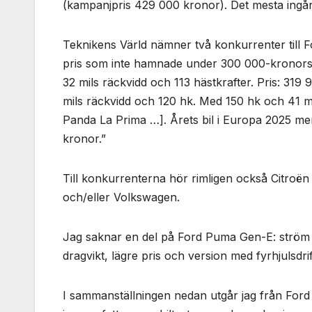
(kampanjpris 429 000 kronor). Det mesta ingår
Teknikens Värld nämner två konkurrenter till
pris som inte hamnade under 300 000-kronors
32 mils räckvidd och 113 hästkrafter. Pris: 319
mils räckvidd och 120 hk. Med 150 hk och 41 mi
Panda La Prima …]. Årets bil i Europa 2025 men
kronor.”
Till konkurrenterna hör rimligen också Citroë
och/eller Volkswagen.
Jag saknar en del på Ford Puma Gen-E: ström 
dragvikt, lägre pris och version med fyrhjulsdrif
I sammanställningen nedan utgår jag från Fo