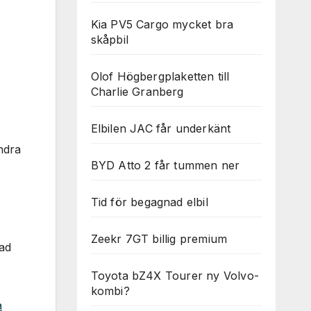
Kia PV5 Cargo mycket bra
skåpbil
Olof Högbergplaketten till
Charlie Granberg
Elbilen JAC får underkänt
ndra
BYD Atto 2 får tummen ner
Tid för begagnad elbil
Zeekr 7GT billig premium
lad
Toyota bZ4X Tourer ny Volvo-
kombi?
a