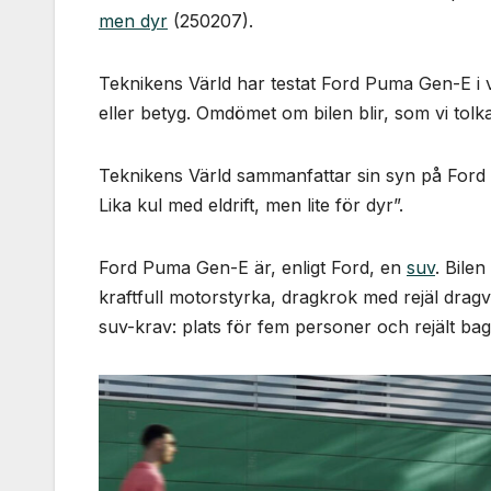
men dyr
(250207).
Teknikens Värld har testat Ford Puma Gen-E i v
eller betyg. Omdömet om bilen blir, som vi tolka
Teknikens Värld sammanfattar sin syn på For
Lika kul med eldrift, men lite för dyr”.
Ford Puma Gen-E är, enligt Ford, en
suv
. Bilen
kraftfull motorstyrka, dragkrok med rejäl dragv
suv-krav: plats för fem personer och rejält b