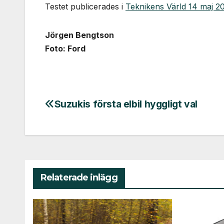
Testet publicerades i
Teknikens Värld 14 maj 2
Jörgen Bengtson
Foto: Ford
Suzukis första elbil hyggligt val
Inläggsnavigering
Relaterade inlägg