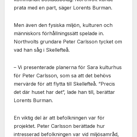
används.
prata med en part, säger Lorents Burman.
Marknadsföring
Men även den fysiska miljön, kulturen och
Genom att dela
människors förhållningssätt spelade in.
med dig av dina
Northvolts grundare Peter Carlsson tycket om
intressen och ditt
beteende när du
vad han såg i Skellefteå.
surfar ökar du
chansen att få se
personligt
– Vi presenterade planerna för Sara kulturhus
anpassat innehåll
för Peter Carlsson, som sa att det behövs
och erbjudanden.
mervärde för att flytta till Skellefteå. ”Precis
det där huset har det”, lade han till, berättar
Lorents Burman.
En viktig del är att befolkningen var för
projektet. Peter Carlsson berättade hur
intresserad befolkningen var vid miljösamråd,