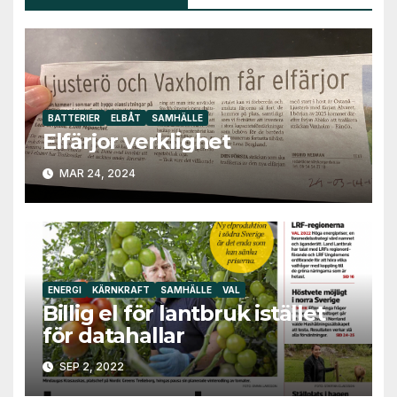
BATTERIER
ELBÅT
SAMHÄLLE
Elfärjor verklighet
MAR 24, 2024
ENERGI
KÄRNKRAFT
SAMHÄLLE
VAL
Billig el för lantbruk istället
för datahallar￼
SEP 2, 2022