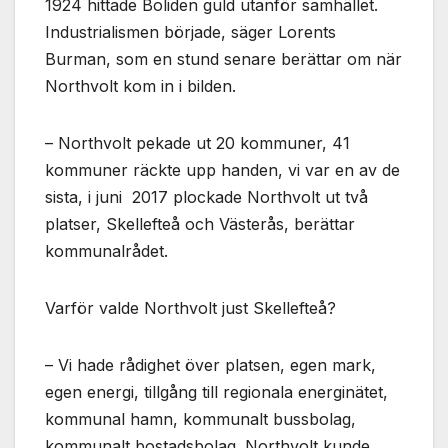
1924 hittade Boliden guld utanför samhället.
Nödvändiga
Dessa kakor
Industrialismen började, säger Lorents
går inte att
Burman, som en stund senare berättar om när
välja bort. De
Northvolt kom in i bilden.
behövs för
att hemsidan
över huvud
– Northvolt pekade ut 20 kommuner, 41
taget ska
fungera.
kommuner räckte upp handen, vi var en av de
sista, i juni 2017 plockade Northvolt ut två
platser, Skellefteå och Västerås, berättar
Statistik
kommunalrådet.
För att vi ska
kunna
förbättra
Varför valde Northvolt just Skellefteå?
hemsidans
funktionalitet
och
– Vi hade rådighet över platsen, egen mark,
uppbyggnad,
egen energi, tillgång till regionala energinätet,
baserat på
hur
kommunal hamn, kommunalt bussbolag,
hemsidan
kommunalt bostadsbolag. Northvolt kunde