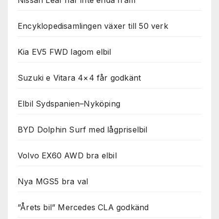
Nissan Leaf når inte enda fram
Encyklopedisamlingen växer till 50 verk
Kia EV5 FWD lagom elbil
Suzuki e Vitara 4×4 får godkänt
Elbil Sydspanien–Nyköping
BYD Dolphin Surf med lågpriselbil
Volvo EX60 AWD bra elbil
Nya MGS5 bra val
”Årets bil” Mercedes CLA godkänd