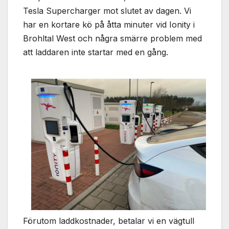
Nödvändiga
Tesla Supercharger mot slutet av dagen. Vi
Dessa kakor
har en kortare kö på åtta minuter vid Ionity i
går inte att
välja bort. De
Brohltal West och några smärre problem med
behövs för
att laddaren inte startar med en gång.
att hemsidan
över huvud
taget ska
fungera.
Statistik
För att vi ska
kunna
förbättra
hemsidans
funktionalitet
och
uppbyggnad,
baserat på
hur
Förutom laddkostnader, betalar vi en vägtull
hemsidan