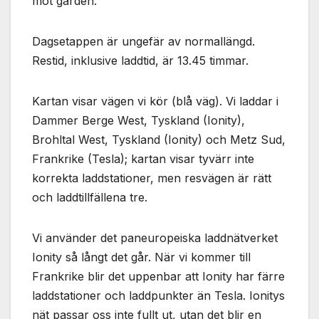
mot gården.
Dagsetappen är ungefär av normallängd.
Restid, inklusive laddtid, är 13.45 timmar.
Kartan visar vägen vi kör (blå väg). Vi laddar i
Dammer Berge West, Tyskland (Ionity),
Brohltal West, Tyskland (Ionity) och Metz Sud,
Frankrike (Tesla); kartan visar tyvärr inte
korrekta laddstationer, men resvägen är rätt
och laddtillfällena tre.
Vi använder det paneuropeiska laddnätverket
Ionity så långt det går. När vi kommer till
Frankrike blir det uppenbar att Ionity har färre
laddstationer och laddpunkter än Tesla. Ionitys
nät passar oss inte fullt ut, utan det blir en