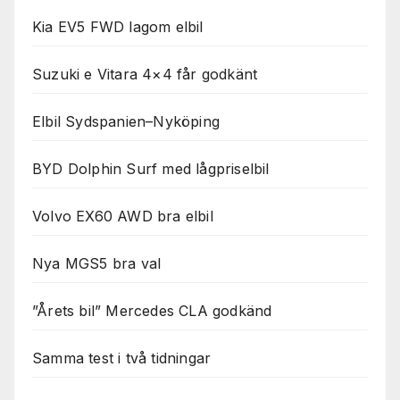
Kia EV5 FWD lagom elbil
Suzuki e Vitara 4×4 får godkänt
Elbil Sydspanien–Nyköping
BYD Dolphin Surf med lågpriselbil
Volvo EX60 AWD bra elbil
Nya MGS5 bra val
”Årets bil” Mercedes CLA godkänd
Samma test i två tidningar