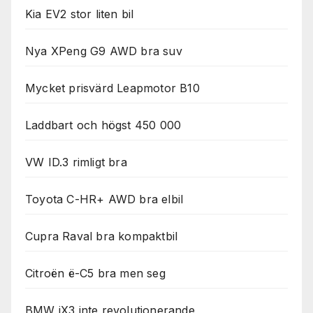
Kia EV2 stor liten bil
Nya XPeng G9 AWD bra suv
Mycket prisvärd Leapmotor B10
Laddbart och högst 450 000
VW ID.3 rimligt bra
Toyota C-HR+ AWD bra elbil
Cupra Raval bra kompaktbil
Citroën ë-C5 bra men seg
BMW iX3 inte revolutionerande