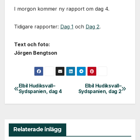
I morgon kommer ny rapport om dag 4.
Tidigare rapporter:
Dag 1
och
Dag 2
.
Text och foto:
Jörgen Bengtson
Elbil Hudiksvall–
Elbil Hudiksvall–
Inläggsnavigering
Sydspanien, dag 4
Sydspanien, dag 2
Relaterade inlägg