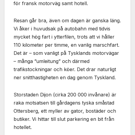
används.
för fransk motorväg samt hotell.
Resan går bra, även om dagen är ganska läng.
Marknadsföring
Vi åker i huvudsak på autobahn med tidvis
Genom att dela
med dig av dina
mycket hög fart i ytterfilen, trots att vi håller
intressen och ditt
110 kilometer per timme, en vanlig marschfart.
beteende när du
Det är – som vanligt på Tysklands motorvägar
surfar ökar du
chansen att få se
– många ”umleitung” och därmed
personligt
trafikstockningar och köer. Det drar naturligt
anpassat innehåll
ner snitthastigheten en dag genom Tyskland.
och erbjudanden.
Storstaden Dijon (cirka 200 000 invånare) är
raka motsatsen till gårdagens tyska småstad
Ottersberg, ett myller av gator, bostäder och
butiker. Vi hittar till slut parkering en bit från
hotellet.