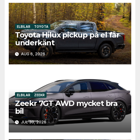
ELBILAR
TOYOTA
Toyota Hilux pickup på el får
underkänt
AUG 6, 2026
ELBILAR
ZEEKR
Zeekr 7GT AWD mycket bra
bil
JUL 30, 2026