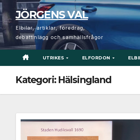
Hoppa
JÖRGENS VAL
till
innehåll
Elbilar, artiklar, föredrag,
debattinlägg och samhällsfrågor
UTRIKES
ELFORDON
ELB
Kategori:
Hälsingland