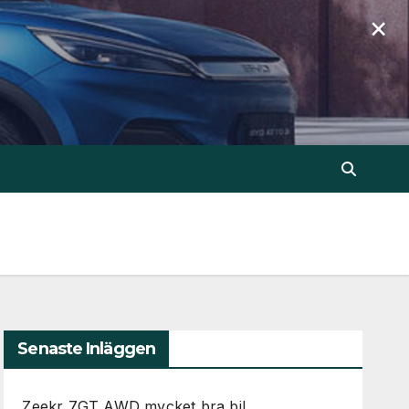
×
Senaste Inläggen
Zeekr 7GT AWD mycket bra bil