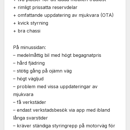
används.
+ rimligt prissatta reservdelar
+ omfattande uppdatering av mjukvara (OTA)
Marknadsföring
+ kvick styrning
Genom att dela
+ bra chassi
med dig av dina
intressen och ditt
beteende när du
På minussidan:
surfar ökar du
– medelmåttig bil med högt begagnatpris
chansen att få se
– hård fjädring
personligt
anpassat innehåll
– stötig gång på ojämn väg
och erbjudanden.
– högt vägljud
– problem med vissa uppdateringar av
mjukvara
– få verkstäder
– endast verkstadsbesök via app med ibland
långa svarstider
– kräver ständiga styringrepp på motorväg för