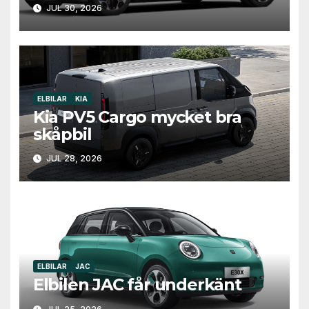
JUL 30, 2026
ELBILAR
KIA
Kia PV5 Cargo mycket bra
skåpbil
JUL 28, 2026
ELBILAR
JAC
Elbilen JAC får underkänt