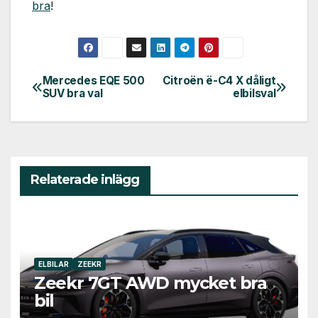
bra
!
Mercedes EQE 500
Citroën ë-C4 X dåligt
Inläggsnavigering
SUV bra val
elbilsval
Relaterade inlägg
ELBILAR
ZEEKR
Zeekr 7GT AWD mycket bra
bil