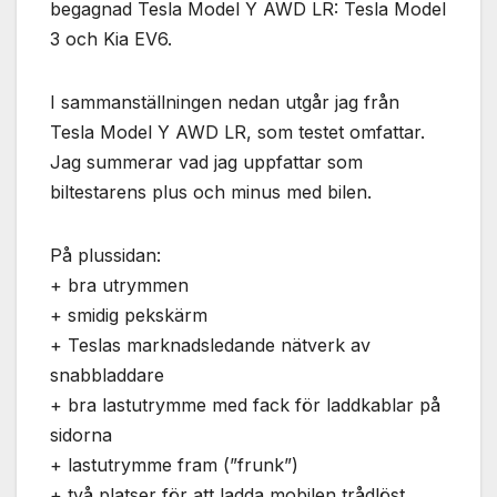
Nödvändiga
begagnad Tesla Model Y AWD LR: Tesla Model
Dessa kakor
3 och Kia EV6.
går inte att
välja bort. De
behövs för
I sammanställningen nedan utgår jag från
att hemsidan
Tesla Model Y AWD LR, som testet omfattar.
över huvud
Jag summerar vad jag uppfattar som
taget ska
fungera.
biltestarens plus och minus med bilen.
På plussidan:
Statistik
+ bra utrymmen
För att vi ska
kunna
+ smidig pekskärm
förbättra
+ Teslas marknadsledande nätverk av
hemsidans
funktionalitet
snabbladdare
och
+ bra lastutrymme med fack för laddkablar på
uppbyggnad,
sidorna
baserat på
hur
+ lastutrymme fram (”frunk”)
hemsidan
+ två platser för att ladda mobilen trådlöst