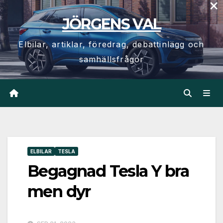
×
Hoppa
JÖRGENS VAL
till
innehåll
Elbilar, artiklar, föredrag, debattinlägg och
samhällsfrågor
ELBILAR
TESLA
Begagnad Tesla Y bra
men dyr