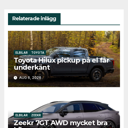
Relaterade inlägg
ELBILAR
TOYOTA
Toyota Hilux pickup på el får
underkänt
AUG 6, 2026
ELBILAR
ZEEKR
Zeekr 7GT AWD mycket bra