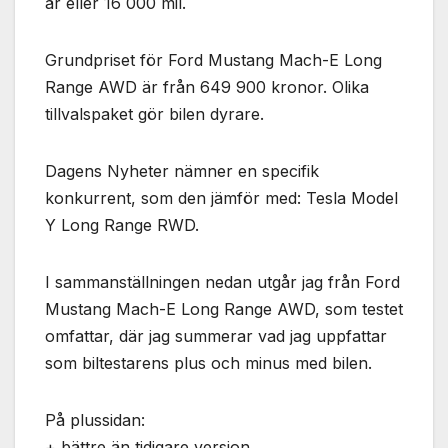
år eller 16 000 mil.
används.
Grundpriset för Ford Mustang Mach-E Long
Marknadsföring
Range AWD är från 649 900 kronor. Olika
Genom att dela
tillvalspaket gör bilen dyrare.
med dig av dina
intressen och ditt
beteende när du
Dagens Nyheter nämner en specifik
surfar ökar du
konkurrent, som den jämför med: Tesla Model
chansen att få se
personligt
Y Long Range RWD.
anpassat innehåll
och erbjudanden.
I sammanställningen nedan utgår jag från Ford
Mustang Mach-E Long Range AWD, som testet
omfattar, där jag summerar vad jag uppfattar
som biltestarens plus och minus med bilen.
På plussidan:
+ bättre än tidigare version