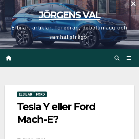
×
Hoppa
JÖRGENS VAL
till
innehåll
Elbilar, artiklar, föredrag, debattinlägg och
samhällsfrågor
ELBILAR
FORD
Tesla Y eller Ford
Mach-E?