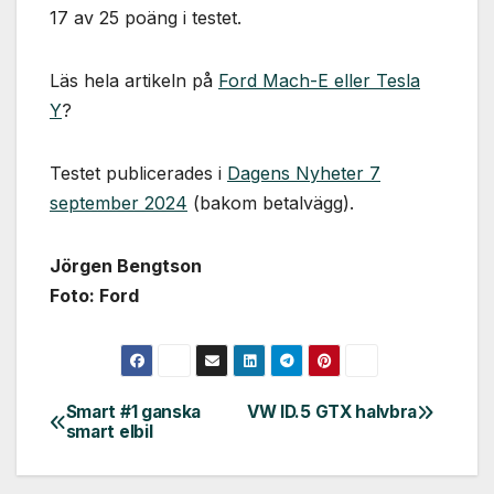
17 av 25 poäng i testet.
Läs hela artikeln på
Ford Mach-E eller Tesla
Y
?
Testet publicerades i
Dagens Nyheter 7
september 2024
(bakom betalvägg).
Jörgen Bengtson
Foto: Ford
Smart #1 ganska
VW ID.5 GTX halvbra
Inläggsnavigering
smart elbil