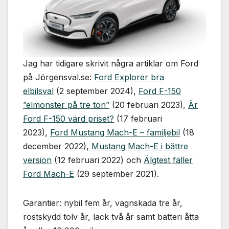
Nödvändiga
Dessa kakor
går inte att
välja bort. De
behövs för
att hemsidan
Jag har tidigare skrivit några artiklar om Ford
över huvud
taget ska
på Jörgensval.se:
Ford Explorer bra
fungera.
elbilsval
(2 september 2024),
Ford F-150
”elmonster på tre ton”
(20 februari 2023),
Är
Ford F-150 värd priset?
(17 februari
Statistik
För att vi ska
2023),
Ford Mustang Mach-E – familjebil
(18
kunna
december 2022),
Mustang Mach-E i bättre
förbättra
version
(12 februari 2022) och
Älgtest fäller
hemsidans
funktionalitet
Ford Mach-E
(29 september 2021).
och
uppbyggnad,
Garantier: nybil fem år, vagnskada tre år,
baserat på
hur
rostskydd tolv år, lack två år samt batteri åtta
hemsidan