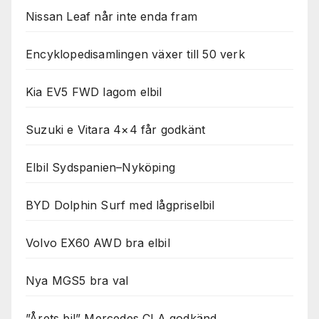
Nissan Leaf når inte enda fram
Encyklopedisamlingen växer till 50 verk
Kia EV5 FWD lagom elbil
Suzuki e Vitara 4×4 får godkänt
Elbil Sydspanien–Nyköping
BYD Dolphin Surf med lågpriselbil
Volvo EX60 AWD bra elbil
Nya MGS5 bra val
”Årets bil” Mercedes CLA godkänd