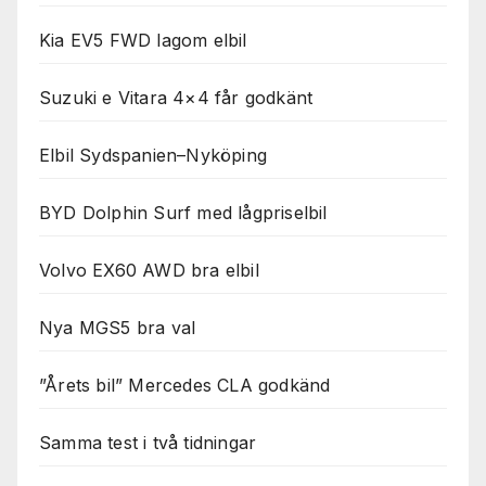
Kia EV5 FWD lagom elbil
Suzuki e Vitara 4×4 får godkänt
Elbil Sydspanien–Nyköping
BYD Dolphin Surf med lågpriselbil
Volvo EX60 AWD bra elbil
Nya MGS5 bra val
”Årets bil” Mercedes CLA godkänd
Samma test i två tidningar