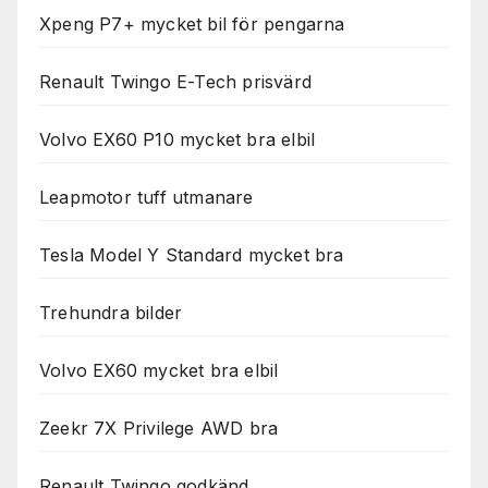
används.
Xpeng P7+ mycket bil för pengarna
Renault Twingo E-Tech prisvärd
Marknadsföring
Genom att dela
med dig av dina
Volvo EX60 P10 mycket bra elbil
intressen och ditt
beteende när du
surfar ökar du
Leapmotor tuff utmanare
chansen att få se
personligt
Tesla Model Y Standard mycket bra
anpassat innehåll
och erbjudanden.
Trehundra bilder
Volvo EX60 mycket bra elbil
Zeekr 7X Privilege AWD bra
Renault Twingo godkänd