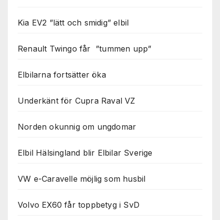
Nödvändiga
Dessa kakor
Kia EV2 ”lätt och smidig” elbil
går inte att
välja bort. De
behövs för
Renault Twingo får ”tummen upp”
att hemsidan
över huvud
taget ska
Elbilarna fortsätter öka
fungera.
Underkänt för Cupra Raval VZ
Statistik
För att vi ska
Norden okunnig om ungdomar
kunna
förbättra
Elbil Hälsingland blir Elbilar Sverige
hemsidans
funktionalitet
och
VW e-Caravelle möjlig som husbil
uppbyggnad,
baserat på
Volvo EX60 får toppbetyg i SvD
hur
hemsidan