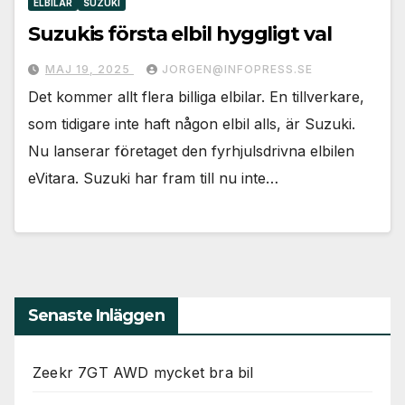
ELBILAR
SUZUKI
Suzukis första elbil hyggligt val
MAJ 19, 2025
JORGEN@INFOPRESS.SE
Det kommer allt flera billiga elbilar. En tillverkare,
som tidigare inte haft någon elbil alls, är Suzuki.
Nu lanserar företaget den fyrhjulsdrivna elbilen
eVitara. Suzuki har fram till nu inte…
Senaste Inläggen
Zeekr 7GT AWD mycket bra bil