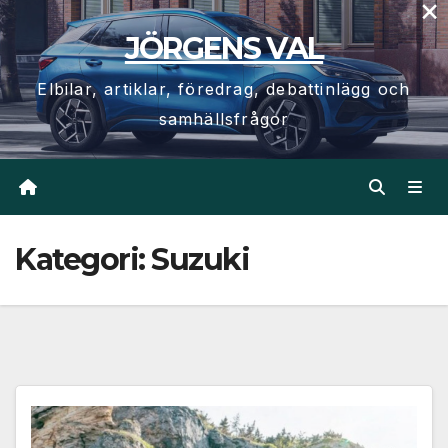
×
Hoppa
JÖRGENS VAL
till
innehåll
Elbilar, artiklar, föredrag, debattinlägg och
samhällsfrågor
Kategori:
Suzuki