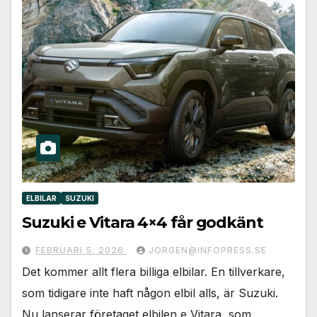
ELBILAR
SUZUKI
Suzuki e Vitara 4×4 får godkänt
FEBRUARI 5, 2026
JORGEN@INFOPRESS.SE
Det kommer allt flera billiga elbilar. En tillverkare,
som tidigare inte haft någon elbil alls, är Suzuki.
Nu lanserar företaget elbilen e Vitara, som