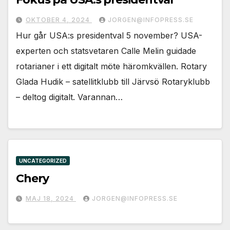
OKTOBER 4, 2024
JORGEN@INFOPRESS.SE
Hur går USA:s presidentval 5 november? USA-
experten och statsvetaren Calle Melin guidade
rotarianer i ett digitalt möte häromkvällen. Rotary
Glada Hudik – satellitklubb till Järvsö Rotaryklubb
– deltog digitalt. Varannan…
UNCATEGORIZED
Chery
MAJ 18, 2024
JORGEN@INFOPRESS.SE