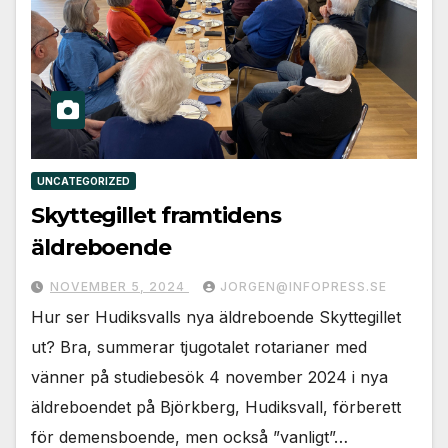
UNCATEGORIZED
Skyttegillet framtidens
äldreboende
NOVEMBER 5, 2024
JORGEN@INFOPRESS.SE
Hur ser Hudiksvalls nya äldreboende Skyttegillet
ut? Bra, summerar tjugotalet rotarianer med
vänner på studiebesök 4 november 2024 i nya
äldreboendet på Björkberg, Hudiksvall, förberett
för demensboende, men också ”vanligt”…