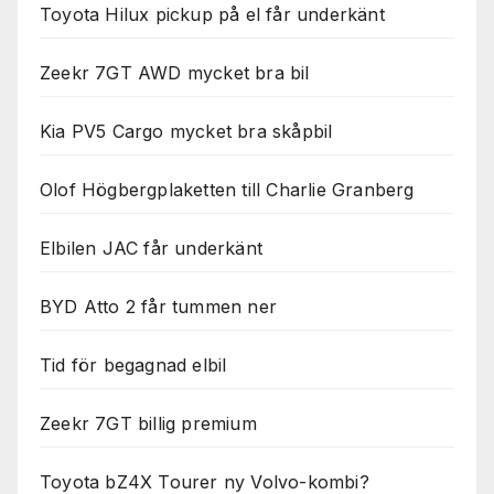
används.
Toyota Hilux pickup på el får underkänt
Zeekr 7GT AWD mycket bra bil
Marknadsföring
Genom att dela
Kia PV5 Cargo mycket bra skåpbil
med dig av dina
intressen och ditt
beteende när du
Olof Högbergplaketten till Charlie Granberg
surfar ökar du
chansen att få se
personligt
Elbilen JAC får underkänt
anpassat innehåll
och erbjudanden.
BYD Atto 2 får tummen ner
Tid för begagnad elbil
Zeekr 7GT billig premium
Toyota bZ4X Tourer ny Volvo-kombi?