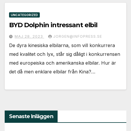
Nödvändiga
Dessa kakor
går inte att
UNCATEGORIZED
välja bort. De
BYD Dolphin intressant elbil
behövs för
att hemsidan
MAJ 28, 2023
JORGEN@INFOPRESS.SE
över huvud
taget ska
De dyra kinesiska elbilarna, som vill konkurrera
fungera.
med kvalitet och lyx, står sig dåligt i konkurrensen
med europeiska och amerikanska elbilar. Hur är
Statistik
det då men enklare elbilar från Kina?…
För att vi ska
kunna
förbättra
hemsidans
funktionalitet
och
uppbyggnad,
Senaste Inläggen
baserat på
hur
hemsidan