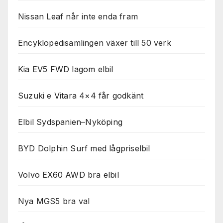
Nissan Leaf når inte enda fram
Encyklopedisamlingen växer till 50 verk
Kia EV5 FWD lagom elbil
Suzuki e Vitara 4×4 får godkänt
Elbil Sydspanien–Nyköping
BYD Dolphin Surf med lågpriselbil
Volvo EX60 AWD bra elbil
Nya MGS5 bra val